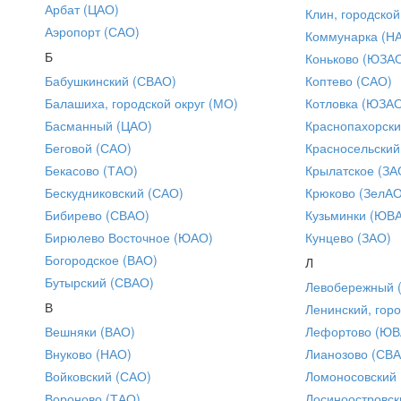
Арбат (ЦАО)
Клин, городской
Аэропорт (САО)
Коммунарка (Н
Б
Коньково (ЮЗА
Бабушкинский (СВАО)
Коптево (САО)
Балашиха, городской округ (МО)
Котловка (ЮЗА
Басманный (ЦАО)
Краснопахорски
Беговой (САО)
Красносельский
Бекасово (ТАО)
Крылатское (ЗА
Бескудниковский (САО)
Крюково (ЗелАО
Бибирево (СВАО)
Кузьминки (ЮВ
Бирюлево Восточное (ЮАО)
Кунцево (ЗАО)
Богородское (ВАО)
Л
Бутырский (СВАО)
Левобережный 
В
Ленинский, горо
Вешняки (ВАО)
Лефортово (ЮВ
Внуково (НАО)
Лианозово (СВ
Войковский (САО)
Ломоносовский
Вороново (ТАО)
Лосиноостровск