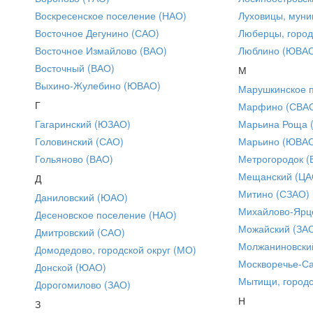
Воскресенское поселение (НАО)
Луховицы, муни
Восточное Дегунино (САО)
Люберцы, город
Восточное Измайлово (ВАО)
Люблино (ЮВА
Восточный (ВАО)
М
Выхино-Жулебино (ЮВАО)
Марушкинское 
Г
Марфино (СВА
Гагаринский (ЮЗАО)
Марьина Роща 
Головинский (САО)
Марьино (ЮВА
Гольяново (ВАО)
Метрогородок (
Мещанский (ЦА
Д
Митино (СЗАО)
Даниловский (ЮАО)
Михайлово-Ярце
Десеновское поселение (НАО)
Можайский (ЗА
Дмитровский (САО)
Молжаниновски
Домодедово, городской округ (МО)
Москворечье-С
Донской (ЮАО)
Мытищи, городс
Дорогомилово (ЗАО)
Н
З