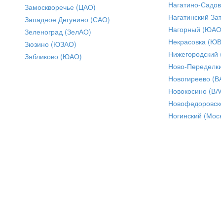
Нагатино-Садо
Замоскворечье (ЦАО)
Нагатинский За
Западное Дегунино (САО)
Нагорный (ЮАО
Зеленоград (ЗелАО)
Некрасовка (Ю
Зюзино (ЮЗАО)
Нижегородский
Зябликово (ЮАО)
Ново-Переделки
Новогиреево (В
Новокосино (ВА
Новофедоровск
Ногинский (Моск