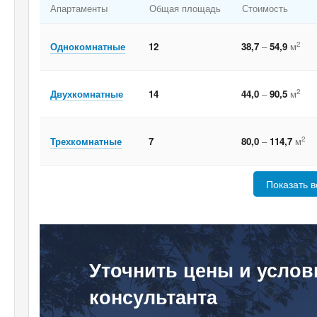
Апартаменты
Общая площадь
Стоимость
2
Однокомнатные
12
38,7
–
54,9
м
2
Двухкомнатные
14
44,0
–
90,5
м
2
Трехкомнатные
7
80,0
–
114,7
м
Показать в
Уточнить цены и услов
консультанта