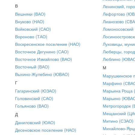
В
Ленинский, горо
Вешняки (ВАО)
Лефортово (ЮВ
Внуково (НАО)
Лианозово (СВ
Войковский (САО)
Ломоносовский
Вороново (ТАО)
Лосиноостровск
Воскресенское поселение (НАО)
Луховицы, муни
Восточное Дегунино (САО)
Люберцы, город
Восточное Измайлово (ВАО)
Люблино (ЮВА
Восточный (ВАО)
М
Выхино-Жулебино (ЮВАО)
Марушкинское 
Г
Марфино (СВА
Гагаринский (ЮЗАО)
Марьина Роща 
Головинский (САО)
Марьино (ЮВА
Гольяново (ВАО)
Метрогородок (
Мещанский (ЦА
Д
Митино (СЗАО)
Даниловский (ЮАО)
Михайлово-Ярце
Десеновское поселение (НАО)