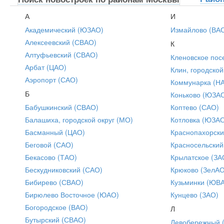
А
И
Академический (ЮЗАО)
Измайлово (ВА
Алексеевский (СВАО)
К
Алтуфьевский (СВАО)
Кленовское пос
Арбат (ЦАО)
Клин, городской
Аэропорт (САО)
Коммунарка (Н
Б
Коньково (ЮЗА
Бабушкинский (СВАО)
Коптево (САО)
Балашиха, городской округ (МО)
Котловка (ЮЗА
Басманный (ЦАО)
Краснопахорски
Беговой (САО)
Красносельский
Бекасово (ТАО)
Крылатское (ЗА
Бескудниковский (САО)
Крюково (ЗелАО
Бибирево (СВАО)
Кузьминки (ЮВ
Бирюлево Восточное (ЮАО)
Кунцево (ЗАО)
Богородское (ВАО)
Л
Бутырский (СВАО)
Левобережный 