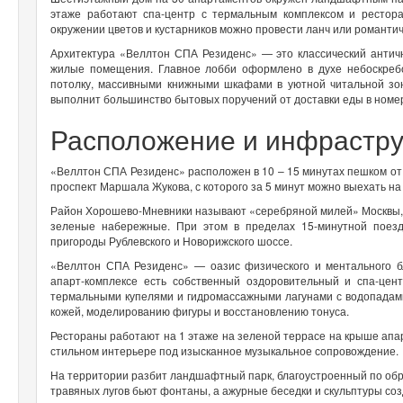
этаже работают спа-центр с термальным комплексом и рестора
окружении цветов и кустарников можно провести ланч или романти
Архитектура «Веллтон СПА Резиденс» — это классический анти
жилые помещения. Главное лобби оформлено в духе небоскреб
потолку, массивными книжными шкафами в уютной читальной зон
выполнит большинство бытовых поручений от доставки еды в номер 
Расположение и инфрастр
«Веллтон СПА Резиденс» расположен в 10 – 15 минутах пешком о
проспект Маршала Жукова, с которого за 5 минут можно выехать на
Район Хорошево-Мневники называют «серебряной милей» Москвы, та
зеленые набережные. При этом в пределах 15-минутной поез
пригороды Рублевского и Новорижского шоссе.
«Веллтон СПА Резиденс» — оазис физического и ментального б
апарт-комплексе есть собственный оздоровительный и спа-цен
термальными купелями и гидромассажными лагунами с водопадами
кожей, моделированию фигуры и восстановлению тонуса.
Рестораны работают на 1 этаже на зеленой террасе на крыше апа
стильном интерьере под изысканное музыкальное сопровождение.
На территории разбит ландшафтный парк, благоустроенный по обра
травяных лугов бьют фонтаны, а ажурные беседки и скульптуры с