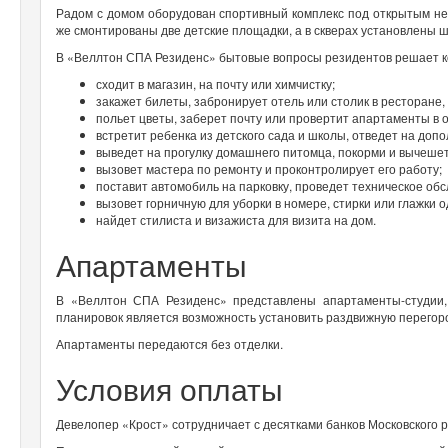
Радом с домом оборудован спортивный комплекс под открытым не
же смонтированы две детские площадки, а в скверах установлены 
В «Веллтон СПА Резиденс» бытовые вопросы резидентов решает ко
сходит в магазин, на почту или химчистку;
закажет билеты, забронирует отель или столик в ресторане, 
польет цветы, заберет почту или провертит апартаменты в о
встретит ребенка из детского сада и школы, отведет на доп
выведет на прогулку домашнего питомца, покорми и вычешет
вызовет мастера по ремонту и проконтролирует его работу;
поставит автомобиль на парковку, проведет техническое об
вызовет горничную для уборки в номере, стирки или глажки 
найдет стилиста и визажиста для визита на дом.
Апартаменты
В «Веллтон СПА Резиденс» представлены апартаменты-студии,
планировок является возможность установить раздвижную перегоро
Апартаменты передаются без отделки.
Условия оплаты
Девелопер «Крост» сотрудничает с десятками банков Московского