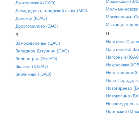
Можайский (ЗА
Дмитровский (САО)
Молжаниновски
Домодедово, городской округ (МО)
Москворечье-С
Донской (ЮАО)
Мытищи, городс
Дорогомилово (ЗАО)
Н
З
Нагатино-Садо
Замоскворечье (ЦАО)
Нагатинский За
Западное Дегунино (САО)
Нагорный (ЮАО
Зеленоград (ЗелАО)
Некрасовка (Ю
Зюзино (ЮЗАО)
Нижегородский
Зябликово (ЮАО)
Ново-Переделки
Новогиреево (В
Новокосино (ВА
Новофедоровск
Ногинский (Моск