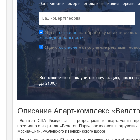
Оставьте свой номер телефона и специалист перезвони
Я даю
согласие
на обработку моих персональ
конфиденциальности
Я даю
согласие
на получение рекламы, ново
Вы также можете получить консультацию, позвонив
до 21:00)
Описание Апарт-комплекс «Веллт
«Веллтон СПА Резиденс» — рекреационные-апартаменты пре
престижного квартала «Веллтон Парк» расположен в окружении 
Москва-Сити, Рублевского и Новорижского шоссе.
Шестиэтажный дом на 30 апартаментов окружен ландшафтным пар