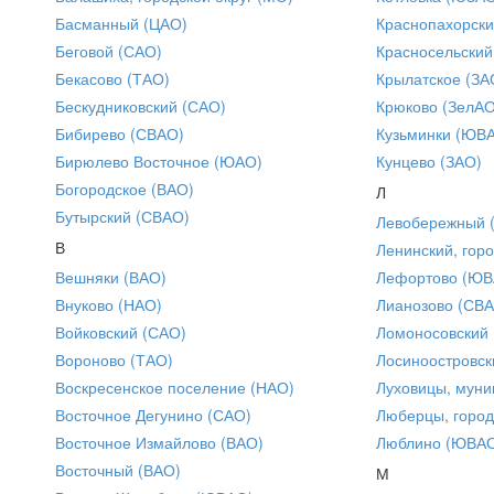
Басманный (ЦАО)
Краснопахорски
Беговой (САО)
Красносельский
Бекасово (ТАО)
Крылатское (ЗА
Бескудниковский (САО)
Крюково (ЗелАО
Бибирево (СВАО)
Кузьминки (ЮВ
Бирюлево Восточное (ЮАО)
Кунцево (ЗАО)
Богородское (ВАО)
Л
Бутырский (СВАО)
Левобережный 
В
Ленинский, горо
Вешняки (ВАО)
Лефортово (ЮВ
Внуково (НАО)
Лианозово (СВ
Войковский (САО)
Ломоносовский
Вороново (ТАО)
Лосиноостровск
Воскресенское поселение (НАО)
Луховицы, муни
Восточное Дегунино (САО)
Люберцы, город
Восточное Измайлово (ВАО)
Люблино (ЮВА
Восточный (ВАО)
М