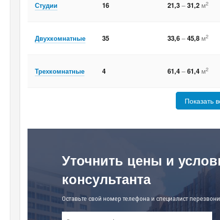
2
Студии
16
21,3
–
31,2
м
2
Двухкомнатные
35
33,6
–
45,8
м
2
Трехкомнатные
4
61,4
–
61,4
м
Показать в
Уточнить цены и услов
консультанта
Оставьте свой номер телефона и специалист перезвони