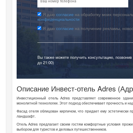
Я даю
согласие
на обработку моих персональ
конфиденциальности
Я даю
согласие
на получение рекламы, ново
Вы также можете получить консультацию, позвонив
до 21:00)
Описание Инвест-отель Adres (Адр
Инвестиционный отель Adres представляет современное здани
монолитной технологии. Этот подход обеспечивает прочность и над
Фасад отеля облицован кирпичом, что придает ему эстетически 
ландшафт.
Отель Adres предлагает своим гостям комфортные условия прожи
выбором для туристов и деловых путешественников.