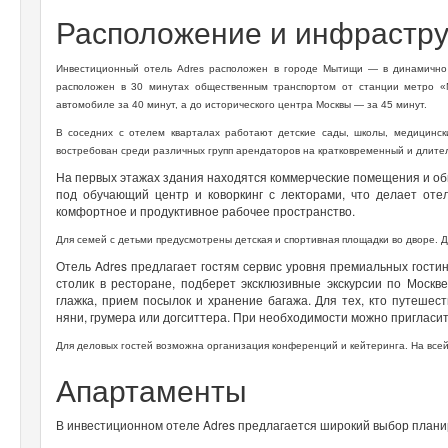
Расположение и инфрастру
Инвестиционный отель Adres расположен в городе Мытищи — в динамично 
расположен в 30 минутах общественным транспортом от станции метро «
автомобиле за 40 минут, а до исторического центра Москвы — за 45 минут.
В соседних с отелем кварталах работают детские сады, школы, медицински
востребован среди различных групп арендаторов на кратковременный и длите
На первых этажах здания находятся коммерческие помещения и о
под обучающий центр и коворкинг с лекторами, что делает от
комфортное и продуктивное рабочее пространство.
Для семей с детьми предусмотрены детская и спортивная площадки во дворе. 
Отель Adres предлагает гостям сервис уровня премиальных гости
столик в ресторане, подберет эксклюзивные экскурсии по Москве
глажка, прием посылок и хранение багажа. Для тех, кто путешес
няни, грумера или догситтера. При необходимости можно пригласи
Для деловых гостей возможна организация конференций и кейтеринга. На всей
Апартаменты
В инвестиционном отеле Adres предлагается широкий выбор плани