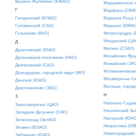
Выхино-Жулебино (ЮВАО)
Марушкинское 
Г
Марфино (СВА
Гагаринский (ЮЗАО)
Марьина Роща 
Головинский (САО)
Марьино (ЮВА
Гольяново (ВАО)
Метрогородок (
Мещанский (ЦА
Д
Митино (СЗАО)
Даниловский (ЮАО)
Михайлово-Ярце
Десеновское поселение (НАО)
Можайский (ЗА
Дмитровский (САО)
Молжаниновски
Домодедово, городской округ (МО)
Москворечье-С
Донской (ЮАО)
Мытищи, городс
Дорогомилово (ЗАО)
Н
З
Нагатино-Садо
Замоскворечье (ЦАО)
Нагатинский За
Западное Дегунино (САО)
Нагорный (ЮАО
Зеленоград (ЗелАО)
Некрасовка (Ю
Зюзино (ЮЗАО)
Нижегородский
Зябликово (ЮАО)