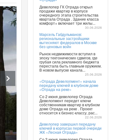
Девелопер ГК Отрада открыл
продажи квартир в корпусе
очередного этапа строительства
квартала Отрада . Здание класса
комфорт+ включает три жилы...
30.06.2026
Марсель Габдульманов:
региональные застройщики
вытесняют федералов в Москве
без ценовых войн
Рынок недвижимости вступил в
эпоху тектонических сдвигов, где
грубая сила рекламного бюджета
перестала быть главным оружием.
В новом выпуске канала...
25.06.2026
«Отрада Девелопмент» начала
передачу ключей в клубном доме
«Отрада на реке»
Со 2 июня девелопер Отрада
Девелопмент передет ключи
собственникам квартир в клубном
доме Отрада на реке . Проект
относится к бизнес-классу, рас...
22.06.2026
Девелопер завершил передачу
ключей в корпусах первой очереди
ЖК «Лесная Отрада»
Со 2 июня девелопер Отрада