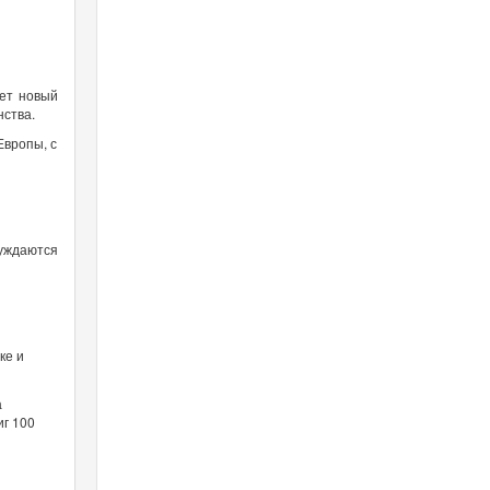
яет новый
нства.
Европы, с
суждаются
ке и
а
иг 100