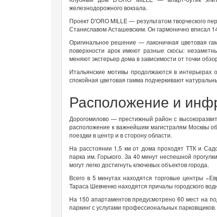
железнодорожного вокзала.
Проект D'ORO MILLE — результатом творческого пе
Станиславом Асташевским. Он гармонично вписал 14
Оригинальное решение — лаконичная цветовая гам
поверхности арок имеют разные скосы: незаметны
меняют экстерьер дома в зависимости от точки обзо
Итальянские мотивы продолжаются в интерьерах о
спокойная цветовая гамма подчеркивают натуральн
Расположение и инф
Дорогомилово — престижный район с высокоразвит
расположение к важнейшим магистралям Москвы о
поездки в центр и в сторону области.
На расстоянии 1,5 км от дома проходят ТТК и Сад
парка им. Горького. За 40 минут неспешной прогул
могут легко достигнуть ключевых объектов города.
Всего в 5 минутах находятся торговые центры «Е
Тараса Шевченко находятся причалы городского вод
На 150 апартаментов предусмотрено 60 мест на по
паркинг с услугами профессиональных парковщиков