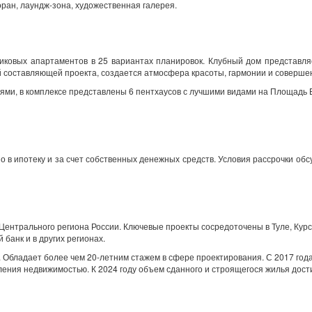
ран, лаундж-зона, художественная галерея.
иковых апартаментов в 25 вариантах планировок. Клубный дом представл
й составляющей проекта, создается атмосфера красоты, гармонии и соверше
нями, в комплексе представлены 6 пентхаусов с лучшими видами на Площадь 
в ипотеку и за счет собственных денежных средств. Условия рассрочки об
ентрального региона России. Ключевые проекты сосредоточены в Туле, Курс
банк и в других регионах.
. Обладает более чем 20-летним стажем в сфере проектирования. С 2017 год
ления недвижимостью. К 2024 году объем сданного и строящегося жилья дост