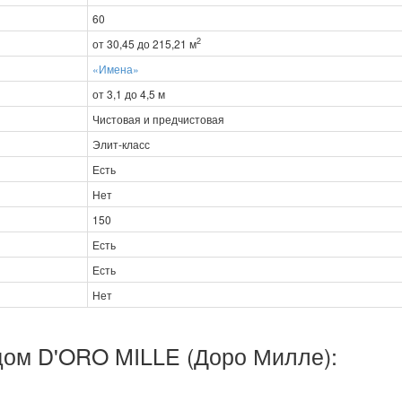
60
2
от 30,45 до 215,21 м
«Имена»
от 3,1 до 4,5 м
Чистовая и предчистовая
Элит-класс
Есть
Нет
150
Есть
Есть
Нет
дом D'ORO MILLE (Доро Милле):