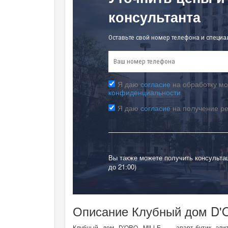
консультанта
Оставьте свой номер телефона и специа
Я даю
согласие
на обработку мо
конфиденциальности
Я даю
согласие
на получение р
Вы также можете получить консульта
до 21:00)
Описание Клубный дом D'
Клубный дом D'ORO MILLE — апарт-бутик элит