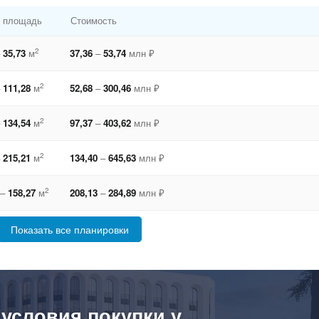
 площадь
Стоимость
2
35,73
м
37,36
–
53,74
млн ₽
2
111,28
м
52,68
–
300,46
млн ₽
2
134,54
м
97,37
–
403,62
млн ₽
2
215,21
м
134,40
–
645,63
млн ₽
2
–
158,27
м
208,13
–
284,89
млн ₽
Показать все планировки
 условия покупки у