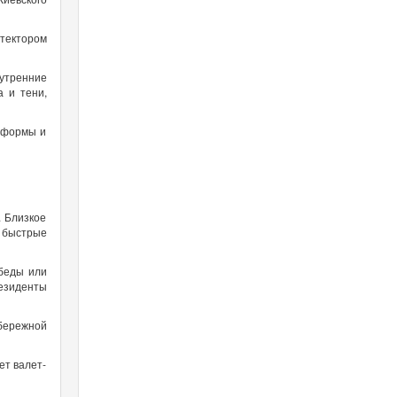
итектором
утренние
 и тени,
е формы и
. Близкое
 быстрые
обеды или
резиденты
абережной
ет валет-