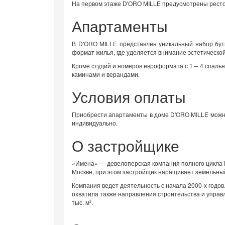
На первом этаже D'ORO MILLE предусмотрены ресто
Апартаменты
В D'ORO MILLE представлен уникальный набор бут
формат жилья, где уделяется внимание эстетическо
Кроме студий и номеров евроформата с 1 – 4 спаль
каминами и верандами.
Условия оплаты
Приобрести апартаменты в доме D'ORO MILLE можно 
индивидуально.
О застройщике
«Имена» — девелоперская компания полного цикла Ц
Москве, при этом застройщик наращивает земельный 
Компания ведет деятельность с начала 2000-х годов
охватила также направления строительства и управ
тыс. м².