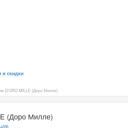
 и скидки
ом D'ORO MILLE (Доро Милле)
E (Доро Милле)
(0)