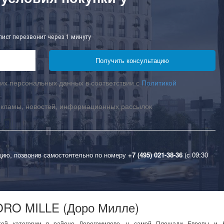
лист перезвонит через 1 минуту
их персональных данных в соответствии с
Политикой
екламы, новостей, информационных рассылок
цию, позвонив самостоятельно по номеру
+7 (495) 021-38-36
(с 09:30
ORO MILLE (Доро Милле)
ой категории в районе Дорогомилово, у самой Площади Европы и К