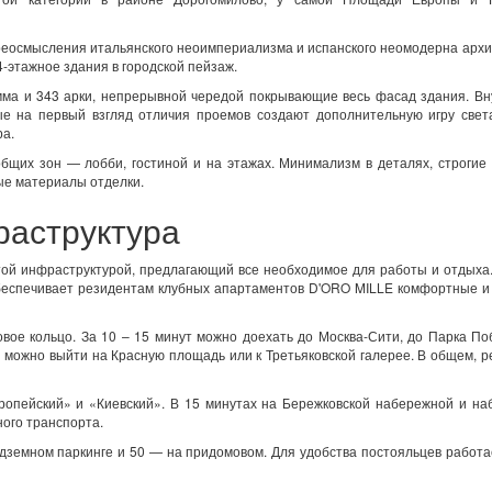
реосмысления итальянского неоимпериализма и испанского неомодерна арх
-этажное здания в городской пейзаж.
ма и 343 арки, непрерывной чередой покрывающие весь фасад здания. Вн
е на первый взгляд отличия проемов создают дополнительную игру света
ра.
бщих зон — лобби, гостиной и на этажах. Минимализм в деталях, строги
ые материалы отделки.
раструктура
ой инфраструктурой, предлагающий все необходимое для работы и отдыха
беспечивает резидентам клубных апартаментов D'ORO MILLE комфортные и
овое кольцо. За 10 – 15 минут можно доехать до Москва-Сити, до Парка П
ки можно выйти на Красную площадь или к Третьяковской галерее. В общем, 
вропейский» и «Киевский». В 15 минутах на Бережковской набережной и н
ного транспорта.
дземном паркинге и 50 — на придомовом. Для удобства постояльцев работа
.