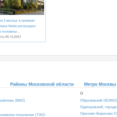
за 3 месяца: в премиум-
лексе Noble распродано
 половины ...
сть
05.10.2021
Районы Московской области
Метро Москвы
О
майлово (ВАО)
Обручевский (ЮЗАО)
Одинцовский, городс
Орехово-Борисово С
еновское поселение (ТАО)