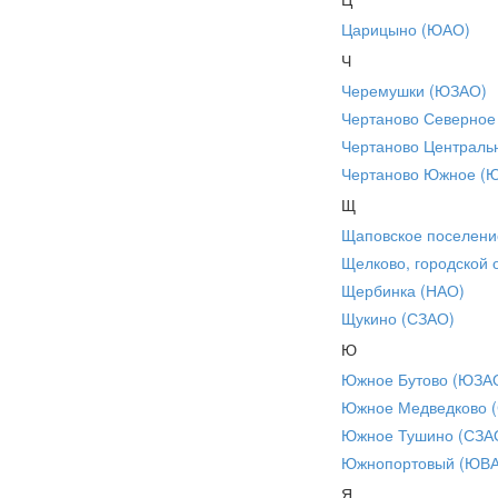
Царицыно (ЮАО)
Ч
Черемушки (ЮЗАО)
Чертаново Северное
Чертаново Централь
Чертаново Южное (
Щ
Щаповское поселени
Щелково, городской 
Щербинка (НАО)
Щукино (СЗАО)
Ю
Южное Бутово (ЮЗА
Южное Медведково 
Южное Тушино (СЗА
Южнопортовый (ЮВ
Я