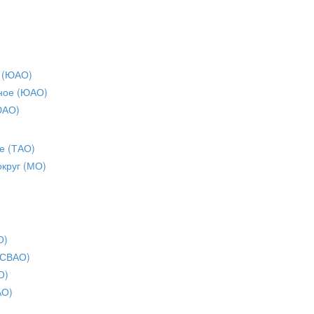
 (ЮАО)
ное (ЮАО)
ЮАО)
е (ТАО)
округ (МО)
О)
(СВАО)
О)
АО)