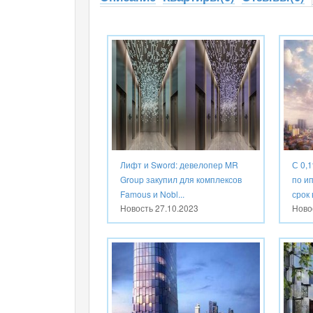
Лифт и Sword: девелопер MR
С 0,1
Group закупил для комплексов
по и
Famous и Nobl...
срок 
Новость
27.10.2023
Ново