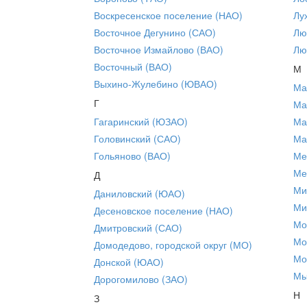
Воскресенское поселение (НАО)
Лу
Восточное Дегунино (САО)
Лю
Восточное Измайлово (ВАО)
Лю
Восточный (ВАО)
М
Выхино-Жулебино (ЮВАО)
Ма
Г
Ма
Гагаринский (ЮЗАО)
Ма
Головинский (САО)
Ма
Гольяново (ВАО)
Ме
Ме
Д
Ми
Даниловский (ЮАО)
Ми
Десеновское поселение (НАО)
Мо
Дмитровский (САО)
Мо
Домодедово, городской округ (МО)
Мо
Донской (ЮАО)
Мы
Дорогомилово (ЗАО)
Н
З