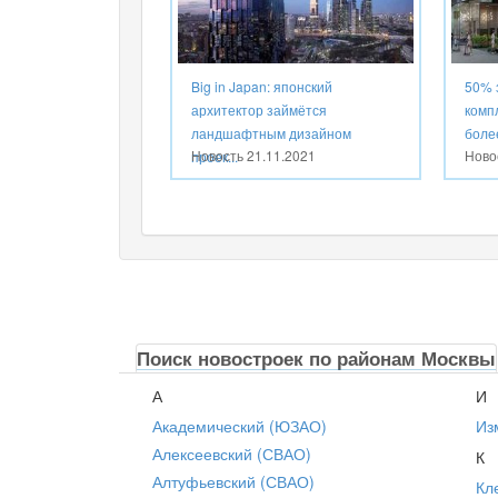
Big in Japan: японский
50% 
архитектор займётся
комп
ландшафтным дизайном
более
Новость
21.11.2021
Ново
проек...
Поиск новостроек по районам Москвы
А
И
Академический (ЮЗАО)
Из
Алексеевский (СВАО)
К
Алтуфьевский (СВАО)
Кл