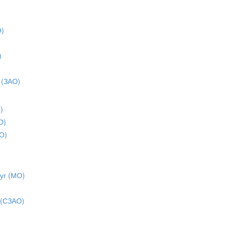
О)
)
)
 (ЗАО)
)
О)
О)
уг (МО)
 (СЗАО)