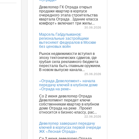
Девелопер ГК Отрада открыл
продажи квартир в корпусе
очередного этапа строительства
квартала Отрада . Здание класса
комфорт+ включает три жилы...
30.06.2026
Марсель Габдульманов:
региональные застройщики
вытесняют федералов в Москве
без ценовых войн
Рынок недвижимости вступил в
эпоху тектонических сдвигов, где
грубая сила рекламного бюджета
перестала быть главным оружием.
В новом выпуске канала...
25.06.2026
«Отрада Девелопмент» начала
передачу ключей в клубном доме
«Отрада на реке»
Со 2 июня девелопер Отрада
Девелопмент передет ключи
собственникам квартир в клубном
доме Отрада на реке . Проект
относится к бизнес-классу, рас...
22.06.2026
Девелопер завершил передачу
ключей в корпусах первой очереди
ЖК «Лесная Отрада»
Со 2 июня девелопер Отрада