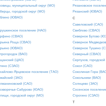
ховицы, муниципальный округ (МО)
Рязановское поселе
берцы, городской округ (МО)
Рязанский (ЮВАО)
блино (ЮВАО)
С
Савеловский (САО)
рушкинское поселение (НАО)
Свиблово (СВАО)
рфино (СВАО)
Северное Бутово (Ю
рьина Роща (СВАО)
Северное Медведков
рьино (ЮВАО)
Северное Тушино (С
трогородок (ВАО)
Северный (СВАО)
щанский (ЦАО)
Серпухов, городской
тино (СЗАО)
Сокол (САО)
хайлово-Ярцевское поселение (ТАО)
Соколиная Гора (ВА
жайский (ЗАО)
Сокольники (ВАО)
лжаниновский (САО)
Солнцево (ЗАО)
скворечье-Сабурово (ЮАО)
Сосенское поселени
тищи, городской округ (МО)
Строгино (СЗАО)
Т