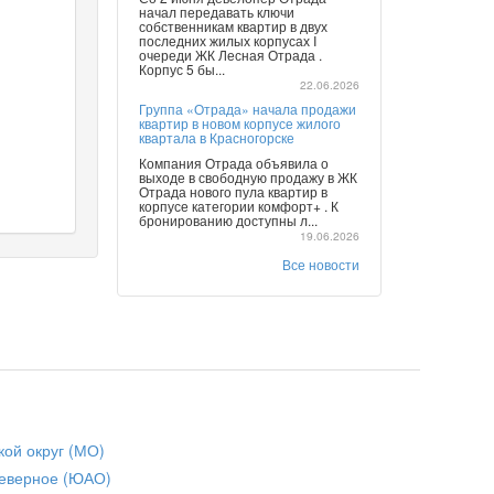
начал передавать ключи
собственникам квартир в двух
последних жилых корпусах I
очереди ЖК Лесная Отрада .
Корпус 5 бы...
22.06.2026
Группа «Отрада» начала продажи
квартир в новом корпусе жилого
квартала в Красногорске
Компания Отрада объявила о
выходе в свободную продажу в ЖК
Отрада нового пула квартир в
корпусе категории комфорт+ . К
бронированию доступны л...
19.06.2026
Все новости
кой округ (МО)
еверное (ЮАО)