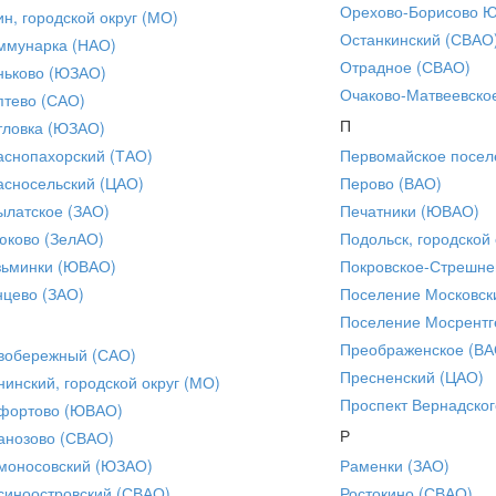
Орехово-Борисово 
ин, городской округ (МО)
Останкинский (СВАО
ммунарка (НАО)
Отрадное (СВАО)
ньково (ЮЗАО)
Очаково-Матвеевско
птево (САО)
П
тловка (ЮЗАО)
аснопахорский (ТАО)
Первомайское посел
асносельский (ЦАО)
Перово (ВАО)
ылатское (ЗАО)
Печатники (ЮВАО)
юково (ЗелАО)
Подольск, городской 
зьминки (ЮВАО)
Покровское-Стрешне
нцево (ЗАО)
Поселение Московск
Поселение Мосрентг
Преображенское (ВА
вобережный (САО)
Пресненский (ЦАО)
нинский, городской округ (МО)
Проспект Вернадског
фортово (ЮВАО)
Р
анозово (СВАО)
моносовский (ЮЗАО)
Раменки (ЗАО)
синоостровский (СВАО)
Ростокино (СВАО)