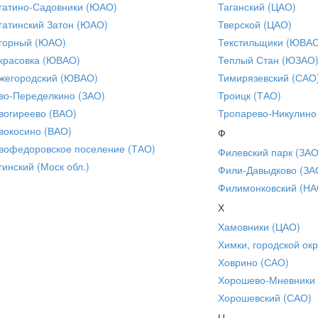
гатино-Садовники (ЮАО)
Таганский (ЦАО)
гатинский Затон (ЮАО)
Тверской (ЦАО)
горный (ЮАО)
Текстильщики (ЮВА
красовка (ЮВАО)
Теплый Стан (ЮЗАО
жегородский (ЮВАО)
Тимирязевский (САО
во-Переделкино (ЗАО)
Троицк (ТАО)
вогиреево (ВАО)
Тропарево-Никулино
вокосино (ВАО)
Ф
вофедоровское поселение (ТАО)
Филевский парк (ЗАО
гинский (Моск обл.)
Фили-Давыдково (ЗА
Филимонковский (НА
Х
Хамовники (ЦАО)
Химки, городской окр
Ховрино (САО)
Хорошево-Мневники
Хорошевский (САО)
Ц