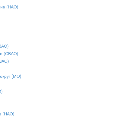
ние (НАО)
ЗАО)
о (СВАО)
ЗАО)
 округ (МО)
О)
е (НАО)