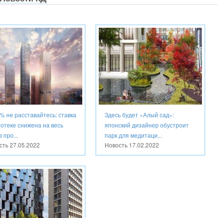
% не расставайтесь: ставка
Здесь будет «Алый сад»:
потеке снижена на весь
японский дизайнер обустроит
в про...
парк для медитаци...
сть
27.05.2022
Новость
17.02.2022