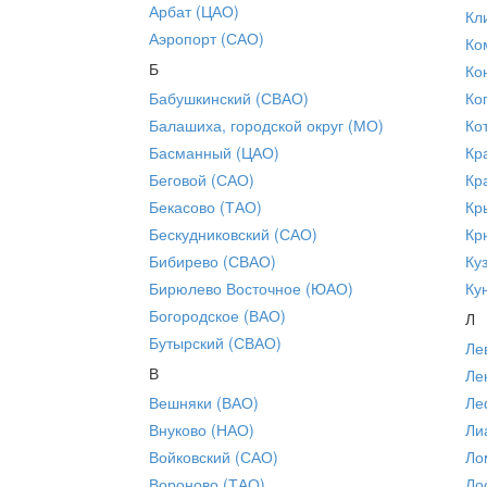
Арбат (ЦАО)
Кл
Аэропорт (САО)
Ко
Б
Ко
Бабушкинский (СВАО)
Ко
Балашиха, городской округ (МО)
Ко
Басманный (ЦАО)
Кр
Беговой (САО)
Кр
Бекасово (ТАО)
Кр
Бескудниковский (САО)
Кр
Бибирево (СВАО)
Ку
Бирюлево Восточное (ЮАО)
Ку
Богородское (ВАО)
Л
Бутырский (СВАО)
Ле
В
Ле
Вешняки (ВАО)
Ле
Внуково (НАО)
Ли
Войковский (САО)
Ло
Вороново (ТАО)
Ло