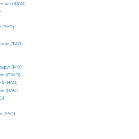
Южное (ЮАО)
)
е (ЗАО)
ение (ТАО)
округ (МО)
во (СЗАО)
ий (НАО)
ен (НАО)
О)
о (ЗАО)