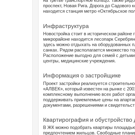
на Третье транспортное кольцо. Также ряд
проспект, Новая Рига. Дорога до Садового 
находится станция метро «Октябрьское пол
Инфраструктура
Новостройка стоит в историческом районе г
микрорайоне находится лесопарк Серебрян
здесь можно отдыхать на оборудованных пл
санках. Рядом располагается множество тор
Расположение выгодно для семей с детьми
центры, медицинские учреждения.
Информация о застройщике
Проект застройки реализуется строительно
«АЛВЕК», который известен на рынке с 2001
комплексному выполнению всех работ орган
поддерживать приемлемые цены на апартам
документами, разрешениями и свидетельст
Квартирография и обустройство
В ЖК можно подобрать квартиры площадью о
предпочтением жильцов. Свободные планир