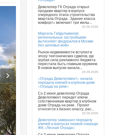
Девелопер ГК Отрада открыл
продажи квартир в корпусе
очередного этапа строительства
квартала Отрада . Здание класса
комфорт+ включает три жилы...
30.06.2026
Марсель Габдульманов:
региональные застройщики
вытесняют федералов в Москве
без ценовых войн
Рынок недвижимости вступил в
эпоху тектонических сдвигов, где
грубая сила рекламного бюджета
перестала быть главным оружием.
В новом выпуске канала...
25.06.2026
«Отрада Девелопмент» начала
передачу ключей в клубном доме
«Отрада на реке»
Со 2 июня девелопер Отрада
Девелопмент передет ключи
собственникам квартир в клубном
доме Отрада на реке . Проект
относится к бизнес-классу, рас...
22.06.2026
Девелопер завершил передачу
ключей в корпусах первой очереди
ЖК «Лесная Отрада»
Со 2 июня девелопер Отрада