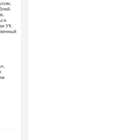
хом, 
блей.
. 
ся 
я УК. 
венный 
», 
 
м 