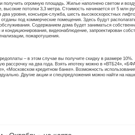
и получить огромную площадь. Жилье наполнено светом и возду
 высокие потолки 3,3 метра. Стоимость начинается от 5 млн ру
 два уровня, консьерж-служба, шесть высокоскоростных лифтов
 отданы под коммерческие помещения. Здесь будут располагать
 обслуживания. Содержанием дома будет заниматься собственна
 и кондиционирования, видеонаблюдение, запроектирован собст
игнализации, пожаротушения.
редоплаты – в этом случае вы получите скидку в размере 10%. 
ю рассрочку на два года. Взять ипотеку можно в «ВТБ24», «БФА
», «Московском кредитном банке». Возможность использования
дуально. Другие акции и спецпредложения можно найти на наше
 «Октябрь» на карте