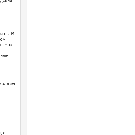
дский 
тов. В 
ом 
лыжах, 
ные 
олдинг 
 а 