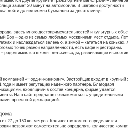
ом имеются другие крупные транспортные магистрали – Ленингра
кольца займет 20 минут на автомобиле. В шаговой доступности 
е», дойти до нее можно буквально за десять минут.
орода, здесь много достопримечательностей и культурных объек
ый Бор – одно из самых любимых москвичами мест отдыха. Лет
яжах и наслаждаться зеленью, а зимой – кататься на коньках, 
говых точек разной направленности, есть кафе и рестораны. 
 – рядом имеются школы, детские сады, развивающие и спортив
й компанией «Норд-инжиниринг». Застройщик входит в крупный х
 года и имеет репутацию надежного партнера. Благодаря 
изациями, входящими в состав концерна, фирме удается 
енты. Наш сайт предлагает ознакомиться с учредительными 
вами, проектной декларацией.
 дома
т 27 до 150 кв. метров. Количество комнат определяется 
овки позволяют самостоятельно определять количество комнат,