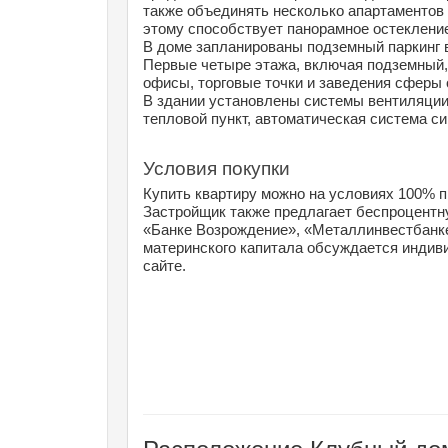
также объединять несколько апартаментов 
этому способствует панорамное остекление,
В доме запланированы подземный паркинг в
Первые четыре этажа, включая подземный,
офисы, торговые точки и заведения сферы
В здании установлены системы вентиляции
тепловой пункт, автоматическая система с
Условия покупки
Купить квартиру можно на условиях 100% п
Застройщик также предлагает беспроцентну
«Банке Возрождение», «Металлинвестбанке
материнского капитала обсуждается индиви
сайте.
Расположение Клубный дом