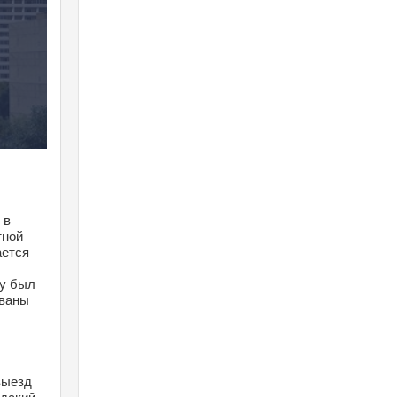
в 
ной 
ется 
у был 
ваны 
ыезд 