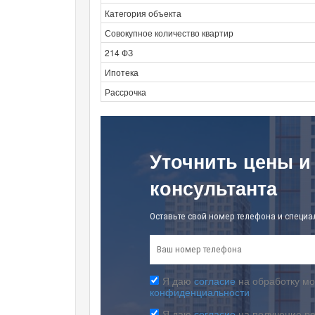
Категория объекта
Совокупное количество квартир
214 ФЗ
Ипотека
Рассрочка
Уточнить цены и
консультанта
Оставьте свой номер телефона и специа
Я даю
согласие
на обработку мо
конфиденциальности
Я даю
согласие
на получение р