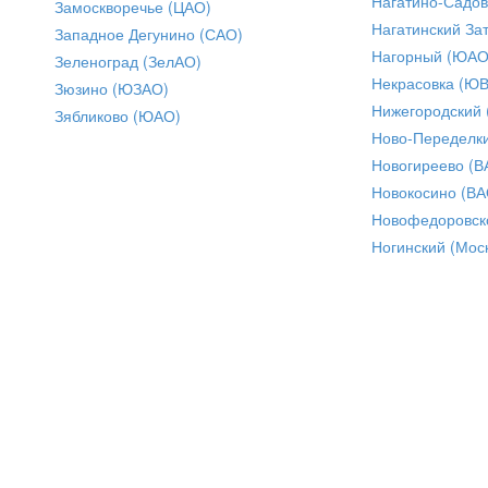
Нагатино-Садо
Замоскворечье (ЦАО)
Нагатинский За
Западное Дегунино (САО)
Нагорный (ЮАО
Зеленоград (ЗелАО)
Некрасовка (Ю
Зюзино (ЮЗАО)
Нижегородский
Зябликово (ЮАО)
Ново-Переделки
Новогиреево (В
Новокосино (ВА
Новофедоровск
Ногинский (Моск