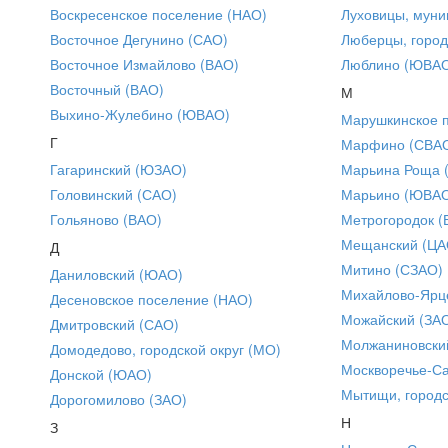
Воскресенское поселение (НАО)
Луховицы, муни
Восточное Дегунино (САО)
Люберцы, город
Восточное Измайлово (ВАО)
Люблино (ЮВА
Восточный (ВАО)
М
Выхино-Жулебино (ЮВАО)
Марушкинское 
Г
Марфино (СВА
Гагаринский (ЮЗАО)
Марьина Роща 
Головинский (САО)
Марьино (ЮВА
Гольяново (ВАО)
Метрогородок (
Мещанский (ЦА
Д
Митино (СЗАО)
Даниловский (ЮАО)
Михайлово-Ярце
Десеновское поселение (НАО)
Можайский (ЗА
Дмитровский (САО)
Молжаниновски
Домодедово, городской округ (МО)
Москворечье-С
Донской (ЮАО)
Мытищи, городс
Дорогомилово (ЗАО)
Н
З