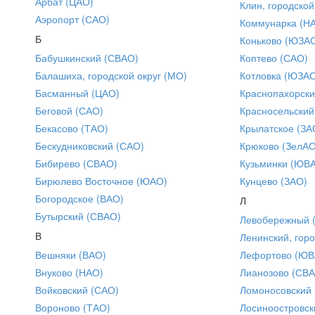
Арбат (ЦАО)
Клин, городской
Аэропорт (САО)
Коммунарка (Н
Б
Коньково (ЮЗА
Бабушкинский (СВАО)
Коптево (САО)
Балашиха, городской округ (МО)
Котловка (ЮЗА
Басманный (ЦАО)
Краснопахорски
Беговой (САО)
Красносельский
Бекасово (ТАО)
Крылатское (ЗА
Бескудниковский (САО)
Крюково (ЗелАО
Бибирево (СВАО)
Кузьминки (ЮВ
Бирюлево Восточное (ЮАО)
Кунцево (ЗАО)
Богородское (ВАО)
Л
Бутырский (СВАО)
Левобережный 
В
Ленинский, горо
Вешняки (ВАО)
Лефортово (ЮВ
Внуково (НАО)
Лианозово (СВ
Войковский (САО)
Ломоносовский
Вороново (ТАО)
Лосиноостровск