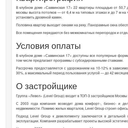
В клубном доме «Саввинская 17» 22 квартиры площадью от 50,7 
москвы высота потолков — от 6,4 м на типовых этажах и до 7 м на
установить дровяной камин.
Половина квартир выходит окнами на реку. Панорамные окна обес
Все помещения передаются без межкомнатных перегородок и отде
Условия оплаты
В клубном доме «Саввинская 17» доступны все популярные формы
том числе предлагают программы с субсидированными ставками.
Рассрочка предоставляется с удорожанием на 10-12% в зависимо
30%, а максимальный период пользования услугой — до 42 месяце
О застройщике
Группа «Левел» (Level Group) входит в ТОП-3 застройщиков Москв
С 2003 года компания возводит дома комфорт-, бизнес- и дел
недвижимости. Помимо жилых кварталов, Level Group строиn офисы,
Подход Level Group к девелопменту заключается в детальной
эксплуатации. Компания разрабатывает проекты высокой эстетичес