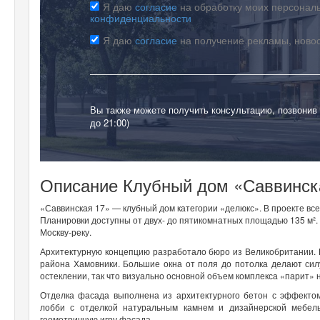
Я даю
согласие
на обработку моих персональ
конфиденциальности
Я даю
согласие
на получение рекламы, ново
Вы также можете получить консультацию, позвонив
до 21:00)
Описание Клубный дом «Саввинск
«Саввинская 17» — клубный дом категории «делюкс». В проекте всег
Планировки доступны от двух- до пятикомнатных площадью 135 м². 
Москву-реку.
Архитектурную концепцию разработало бюро из Великобритании. В 
района Хамовники. Большие окна от поля до потолка делают сил
остеклении, так что визуально основной объем комплекса «парит»
Отделка фасада выполнена из архитектурного бетон с эффекто
лобби с отделкой натуральным камнем и дизайнерской мебел
геометричную игру фасада.