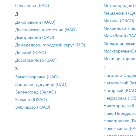
Гольяново (ВАО)
Метрогородок (
Мещанский (ЦА
Д
Митино (СЗАО)
Даниловский (ЮАО)
Михайлово-Ярце
Десеновское поселение (НАО)
Можайский (ЗА
Дмитровский (САО)
Молжаниновски
Домодедово, городской округ (МО)
Москворечье-С
Донской (ЮАО)
Мытищи, городс
Дорогомилово (ЗАО)
Н
З
Нагатино-Садо
Замоскворечье (ЦАО)
Нагатинский За
Западное Дегунино (САО)
Нагорный (ЮАО
Зеленоград (ЗелАО)
Некрасовка (Ю
Зюзино (ЮЗАО)
Нижегородский
Зябликово (ЮАО)
Ново-Переделки
Новогиреево (В
Новокосино (ВА
Новофедоровск