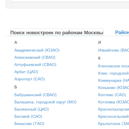
Райо
Поиск новостроек по районам Москвы
А
И
Академический (ЮЗАО)
Измайлово (ВА
Алексеевский (СВАО)
К
Алтуфьевский (СВАО)
Кленовское пос
Арбат (ЦАО)
Клин, городской
Аэропорт (САО)
Коммунарка (Н
Б
Коньково (ЮЗА
Бабушкинский (СВАО)
Коптево (САО)
Балашиха, городской округ (МО)
Котловка (ЮЗА
Басманный (ЦАО)
Краснопахорски
Беговой (САО)
Красносельский
Бекасово (ТАО)
Крылатское (ЗА