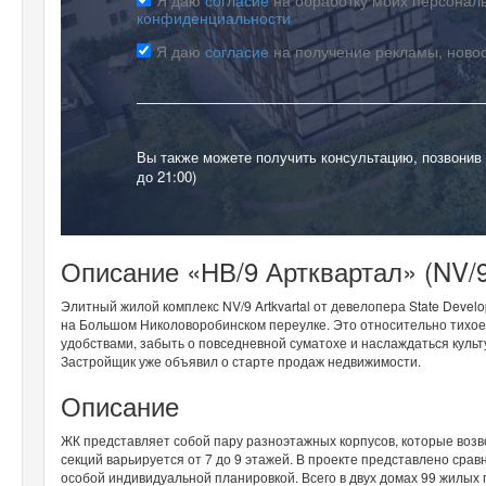
конфиденциальности
Я даю
согласие
на получение рекламы, ново
Вы также можете получить консультацию, позвонив
до 21:00)
Описание «НВ/9 Артквартал» (NV/9 
Элитный жилой комплекс NV/9 Artkvartal от девелопера State Develo
на Большом Николоворобинском переулке. Это относительно тихое 
удобствами, забыть о повседневной суматохе и наслаждаться культ
Застройщик уже объявил о старте продаж недвижимости.
Описание
ЖК представляет собой пару разноэтажных корпусов, которые возв
секций варьируется от 7 до 9 этажей. В проекте представлено срав
особой индивидуальной планировкой. Всего в двух домах 99 жилых 