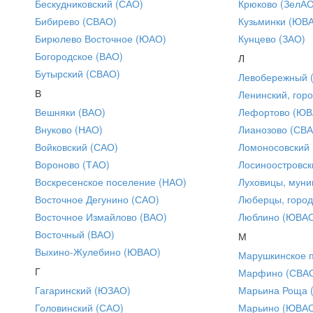
Бескудниковский (САО)
Крюково (ЗелАО
Бибирево (СВАО)
Кузьминки (ЮВ
Бирюлево Восточное (ЮАО)
Кунцево (ЗАО)
Богородское (ВАО)
Л
Бутырский (СВАО)
Левобережный 
В
Ленинский, горо
Вешняки (ВАО)
Лефортово (ЮВ
Внуково (НАО)
Лианозово (СВ
Войковский (САО)
Ломоносовский
Вороново (ТАО)
Лосиноостровск
Воскресенское поселение (НАО)
Луховицы, муни
Восточное Дегунино (САО)
Люберцы, город
Восточное Измайлово (ВАО)
Люблино (ЮВА
Восточный (ВАО)
М
Выхино-Жулебино (ЮВАО)
Марушкинское 
Г
Марфино (СВА
Гагаринский (ЮЗАО)
Марьина Роща 
Головинский (САО)
Марьино (ЮВА