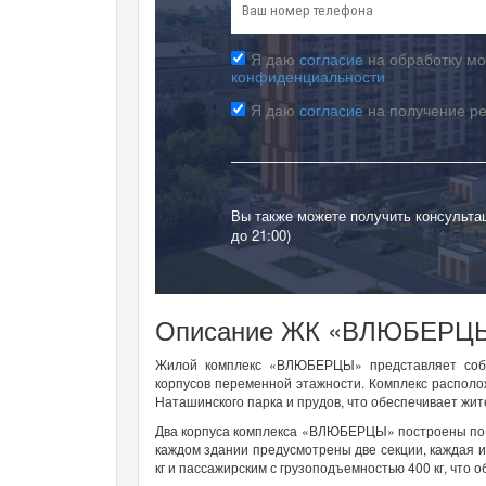
Я даю
согласие
на обработку мо
конфиденциальности
Я даю
согласие
на получение р
Вы также можете получить консульта
до 21:00)
Описание ЖК «ВЛЮБЕРЦ
Жилой комплекс «ВЛЮБЕРЦЫ» представляет собой
корпусов переменной этажности. Комплекс располо
Наташинского парка и прудов, что обеспечивает жит
Два корпуса комплекса «ВЛЮБЕРЦЫ» построены по к
каждом здании предусмотрены две секции, каждая 
кг и пассажирским с грузоподъемностью 400 кг, что 