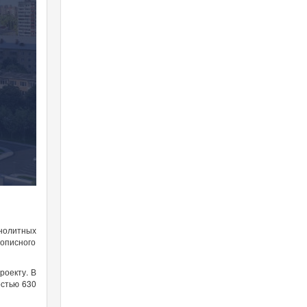
нолитных
вописного
роекту. В
остью 630