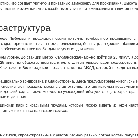
артир, что создает уютную и приватную атмосферу для проживания. Высота
удут вентилируемыми, что способствует улучшению микроклимата внутри по
раструктура
оде Люберцы и предлагает своим жителям комфортное проживание с 
сады, торговые центры, аптеки, поликлиники, больницы, отделения банков и
то обеспечивает все необходимые условия для жизни.
ком уровне. До станции метро «Лухмановская» можно дойти за 20 минут, а д
 25 минут на общественном транспорте. Для автовладельцев предусмотрен
осинское и Волгоградское шоссе, а также на МКАД, который находится все
 рационально зонирована и благоустроена. Здесь предусмотрены живописны
и спортивные площадки, наземные автостоянки и отапливаемый подземный п
и детский сад, а также множество учреждений обслуживающего характера, 
ские отделения.
инский парк с красивыми прудами, которые можно видеть из окон кварт
пикников и отдыха на свежем воздухе.
ых типов, спроектированные с учетом разнообразных потребностей покупа