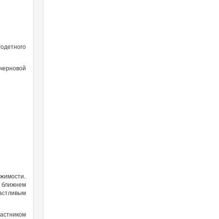
годетного
 черновой
жимости.
в ближнем
астливым
частником