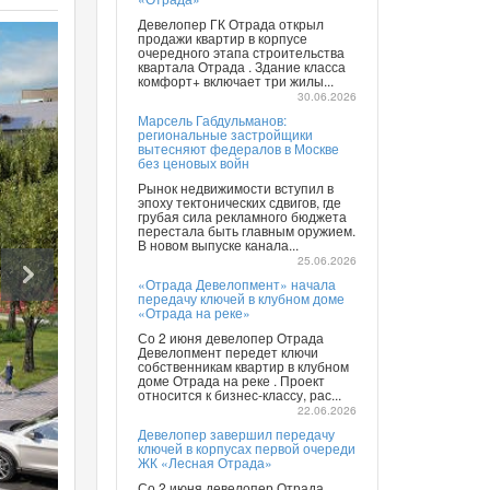
Девелопер ГК Отрада открыл
продажи квартир в корпусе
очередного этапа строительства
квартала Отрада . Здание класса
комфорт+ включает три жилы...
30.06.2026
Марсель Габдульманов:
региональные застройщики
вытесняют федералов в Москве
без ценовых войн
Рынок недвижимости вступил в
эпоху тектонических сдвигов, где
грубая сила рекламного бюджета
перестала быть главным оружием.
В новом выпуске канала...
25.06.2026
«Отрада Девелопмент» начала
передачу ключей в клубном доме
«Отрада на реке»
Со 2 июня девелопер Отрада
Девелопмент передет ключи
собственникам квартир в клубном
доме Отрада на реке . Проект
относится к бизнес-классу, рас...
22.06.2026
Девелопер завершил передачу
ключей в корпусах первой очереди
ЖК «Лесная Отрада»
Со 2 июня девелопер Отрада