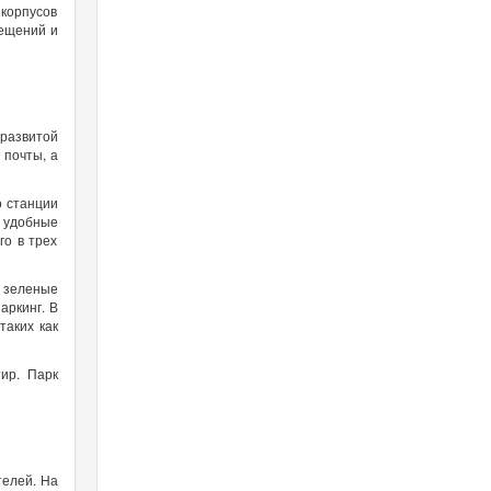
 корпусов
мещений и
развитой
 почты, а
о станции
ы удобные
го в трех
е зеленые
аркинг. В
таких как
ир. Парк
телей. На