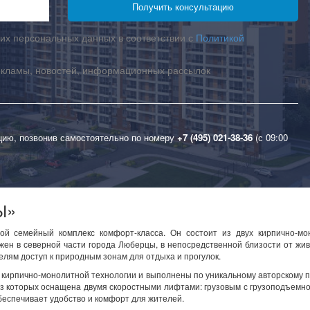
их персональных данных в соответствии с
Политикой
екламы, новостей, информационных рассылок
цию, позвонив самостоятельно по номеру
+7 (495) 021-38-36
(с 09:00
Ы»
 семейный комплекс комфорт-класса. Он состоит из двух кирпично-мо
жен в северной части города Люберцы, в непосредственной близости от жи
елям доступ к природным зонам для отдыха и прогулок.
ирпично-монолитной технологии и выполнены по уникальному авторскому п
из которых оснащена двумя скоростными лифтами: грузовым с грузоподъемн
обеспечивает удобство и комфорт для жителей.