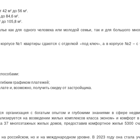
42 м² до 56 м².
до 84,6 м².
до 105,8 м².
лье как для одного человека или молодой семьи, так и для большого мно
 корпусе №1 квартиры сдаются с отделкой «под ключ», а в корпусе №2 – с
способами:
 гибким графиком платежей;
ате и, возможно, получить скидку от застройщика.
я организация с богатым опытом и глубокими знаниями в сфере недви
ализируется на возведении жилых комплексов класса эконом+ и комфорт 
ла 37 многоэтажных жилых домов, предоставив комфортное жилье 5300 сч
на российском, но и на международном уровне. В 2023 году она стала у