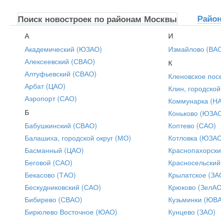
Райо
Поиск новостроек по районам Москвы
А
И
Академический (ЮЗАО)
Измайлово (ВА
Алексеевский (СВАО)
К
Алтуфьевский (СВАО)
Кленовское пос
Арбат (ЦАО)
Клин, городской
Аэропорт (САО)
Коммунарка (Н
Б
Коньково (ЮЗА
Бабушкинский (СВАО)
Коптево (САО)
Балашиха, городской округ (МО)
Котловка (ЮЗА
Басманный (ЦАО)
Краснопахорски
Беговой (САО)
Красносельский
Бекасово (ТАО)
Крылатское (ЗА
Бескудниковский (САО)
Крюково (ЗелАО
Бибирево (СВАО)
Кузьминки (ЮВ
Бирюлево Восточное (ЮАО)
Кунцево (ЗАО)