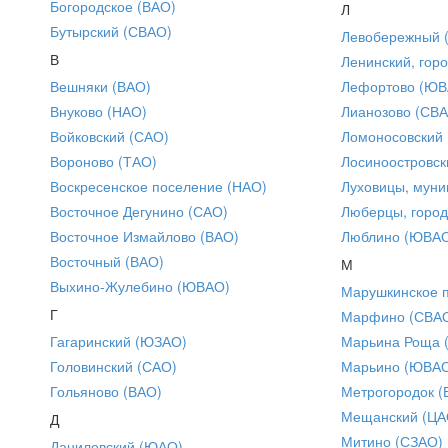
Богородское (ВАО)
Л
Бутырский (СВАО)
Левобережный 
В
Ленинский, горо
Вешняки (ВАО)
Лефортово (ЮВ
Внуково (НАО)
Лианозово (СВ
Войковский (САО)
Ломоносовский
Вороново (ТАО)
Лосиноостровск
Воскресенское поселение (НАО)
Луховицы, муни
Восточное Дегунино (САО)
Люберцы, город
Восточное Измайлово (ВАО)
Люблино (ЮВА
Восточный (ВАО)
М
Выхино-Жулебино (ЮВАО)
Марушкинское 
Г
Марфино (СВА
Гагаринский (ЮЗАО)
Марьина Роща 
Головинский (САО)
Марьино (ЮВА
Гольяново (ВАО)
Метрогородок (
Мещанский (ЦА
Д
Митино (СЗАО)
Даниловский (ЮАО)