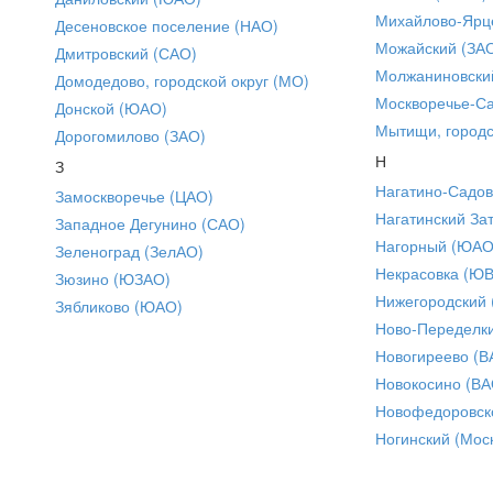
Михайлово-Ярце
Десеновское поселение (НАО)
Можайский (ЗА
Дмитровский (САО)
Молжаниновски
Домодедово, городской округ (МО)
Москворечье-С
Донской (ЮАО)
Мытищи, городс
Дорогомилово (ЗАО)
Н
З
Нагатино-Садо
Замоскворечье (ЦАО)
Нагатинский За
Западное Дегунино (САО)
Нагорный (ЮАО
Зеленоград (ЗелАО)
Некрасовка (Ю
Зюзино (ЮЗАО)
Нижегородский
Зябликово (ЮАО)
Ново-Переделки
Новогиреево (В
Новокосино (ВА
Новофедоровск
Ногинский (Моск