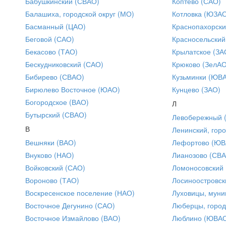
Бабушкинский (СВАО)
Коптево (САО)
Балашиха, городской округ (МО)
Котловка (ЮЗА
Басманный (ЦАО)
Краснопахорски
Беговой (САО)
Красносельский
Бекасово (ТАО)
Крылатское (ЗА
Бескудниковский (САО)
Крюково (ЗелАО
Бибирево (СВАО)
Кузьминки (ЮВ
Бирюлево Восточное (ЮАО)
Кунцево (ЗАО)
Богородское (ВАО)
Л
Бутырский (СВАО)
Левобережный 
В
Ленинский, горо
Вешняки (ВАО)
Лефортово (ЮВ
Внуково (НАО)
Лианозово (СВ
Войковский (САО)
Ломоносовский
Вороново (ТАО)
Лосиноостровск
Воскресенское поселение (НАО)
Луховицы, муни
Восточное Дегунино (САО)
Люберцы, город
Восточное Измайлово (ВАО)
Люблино (ЮВА