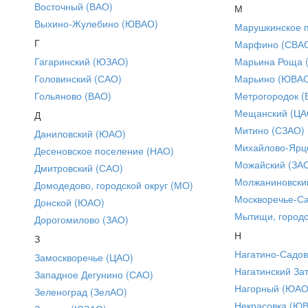
Восточный (ВАО)
М
Выхино-Жулебино (ЮВАО)
Марушкинское 
Г
Марфино (СВА
Гагаринский (ЮЗАО)
Марьина Роща 
Головинский (САО)
Марьино (ЮВА
Гольяново (ВАО)
Метрогородок (
Мещанский (ЦА
Д
Митино (СЗАО)
Даниловский (ЮАО)
Михайлово-Ярце
Десеновское поселение (НАО)
Можайский (ЗА
Дмитровский (САО)
Молжаниновски
Домодедово, городской округ (МО)
Москворечье-С
Донской (ЮАО)
Мытищи, городс
Дорогомилово (ЗАО)
Н
З
Нагатино-Садо
Замоскворечье (ЦАО)
Нагатинский За
Западное Дегунино (САО)
Нагорный (ЮАО
Зеленоград (ЗелАО)
Некрасовка (Ю