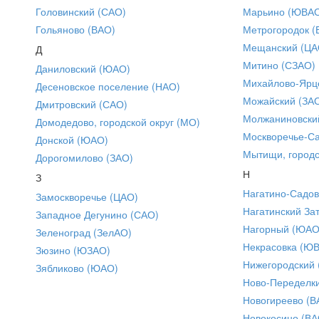
Головинский (САО)
Марьино (ЮВА
Гольяново (ВАО)
Метрогородок (
Мещанский (ЦА
Д
Митино (СЗАО)
Даниловский (ЮАО)
Михайлово-Ярце
Десеновское поселение (НАО)
Можайский (ЗА
Дмитровский (САО)
Молжаниновски
Домодедово, городской округ (МО)
Москворечье-С
Донской (ЮАО)
Мытищи, городс
Дорогомилово (ЗАО)
Н
З
Нагатино-Садо
Замоскворечье (ЦАО)
Нагатинский За
Западное Дегунино (САО)
Нагорный (ЮАО
Зеленоград (ЗелАО)
Некрасовка (Ю
Зюзино (ЮЗАО)
Нижегородский
Зябликово (ЮАО)
Ново-Переделки
Новогиреево (В
Новокосино (ВА