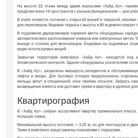
На высоте 22 этажа между двумя корпусами «Хайд Аут» переки
предусмотрено 16 пространств с разным функционалом — для рабо
В клубе появятся гостиная с открытой кухней и террасой, игровая 
для переговоров. Видовая терраса с высоты в 80 м демонстрирует 
В подземном двухуровневом паркинге места оборудованы зарядн
автоматического распознавания номеров или электронных меток. Т
въезде и стоянка для велосипедов. Кладовые на подземных этаж
редко используемых вещей.
Закрытая территория комплекса «Хайд Аут» находится под к
биометрического контроля. Здания оборудованы усилителями сотов
В «Хайд Аут» разделены маршруты резидентов и обслуживающег
лифты и входы. Для бытовых отходов предназначены отдельны
жильцы могут в специальной зоне приема посылок. Забрать зак
возвращения клиента или доставит прямо в квартиру в удобное для
Квартирография
В «Хайд Аут» собран ассортимент квартир премиального класса.
большую семью.
Минимальная высота потолков — 3,25 м, но для пентхаусов и двух
Также в комплексе представлены планировки с террасами.
Все квартиры передаются с предчистовой отделкой. Выполнен ос