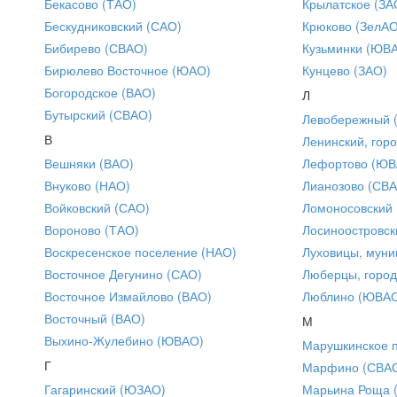
Бекасово (ТАО)
Крылатское (ЗА
Бескудниковский (САО)
Крюково (ЗелАО
Бибирево (СВАО)
Кузьминки (ЮВ
Бирюлево Восточное (ЮАО)
Кунцево (ЗАО)
Богородское (ВАО)
Л
Бутырский (СВАО)
Левобережный 
В
Ленинский, горо
Вешняки (ВАО)
Лефортово (ЮВ
Внуково (НАО)
Лианозово (СВ
Войковский (САО)
Ломоносовский
Вороново (ТАО)
Лосиноостровск
Воскресенское поселение (НАО)
Луховицы, муни
Восточное Дегунино (САО)
Люберцы, город
Восточное Измайлово (ВАО)
Люблино (ЮВА
Восточный (ВАО)
М
Выхино-Жулебино (ЮВАО)
Марушкинское 
Г
Марфино (СВА
Гагаринский (ЮЗАО)
Марьина Роща 