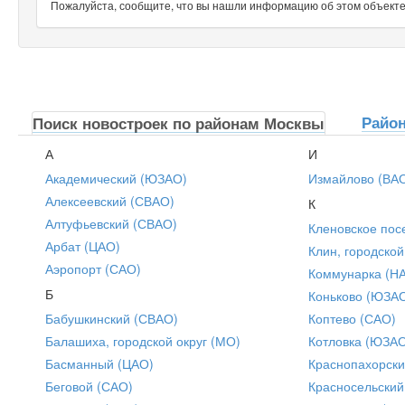
Пожалуйста, сообщите, что вы нашли информацию об этом объекте н
Райо
Поиск новостроек по районам Москвы
А
И
Академический (ЮЗАО)
Измайлово (ВА
Алексеевский (СВАО)
К
Алтуфьевский (СВАО)
Кленовское пос
Арбат (ЦАО)
Клин, городской
Аэропорт (САО)
Коммунарка (Н
Б
Коньково (ЮЗА
Бабушкинский (СВАО)
Коптево (САО)
Балашиха, городской округ (МО)
Котловка (ЮЗА
Басманный (ЦАО)
Краснопахорски
Беговой (САО)
Красносельский