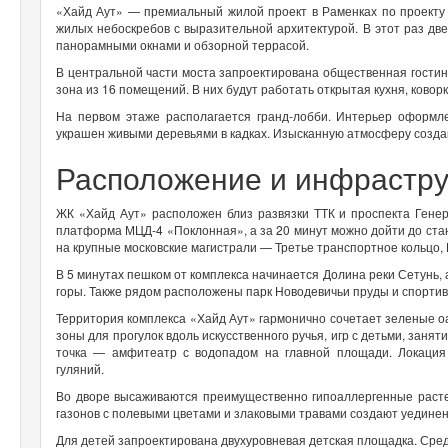
«Хайд Аут» — премиальный жилой проект в Раменках по проекту
жилых небоскребов с выразительной архитектурой. В этот раз дв
панорамными окнами и обзорной террасой.
В центральной части моста запроектирована общественная гости
зона из 16 помещений. В них будут работать открытая кухня, коворк
На первом этаже располагается гранд-лобби. Интерьер оформл
украшен живыми деревьями в кадках. Изысканную атмосферу созда
Расположение и инфрастр
ЖК «Хайд Аут» расположен близ развязки ТТК и проспекта Гене
платформа МЦД-4 «Поклонная», а за 20 минут можно дойти до ста
на крупные московские магистрали — Третье транспортное кольцо, 
В 5 минутах пешком от комплекса начинается Долина реки Сетунь,
горы. Также рядом расположены парк Новодевичьи пруды и спорти
Территория комплекса «Хайд Аут» гармонично сочетает зеленые 
зоны для прогулок вдоль искусственного ручья, игр с детьми, занят
точка — амфитеатр с водопадом на главной площади. Локация 
гуляний.
Во дворе высаживаются преимущественно гипоаллергенные расте
газонов с полевыми цветами и злаковыми травами создают уединен
Для детей запроектирована двухуровневая детская площадка. Сред