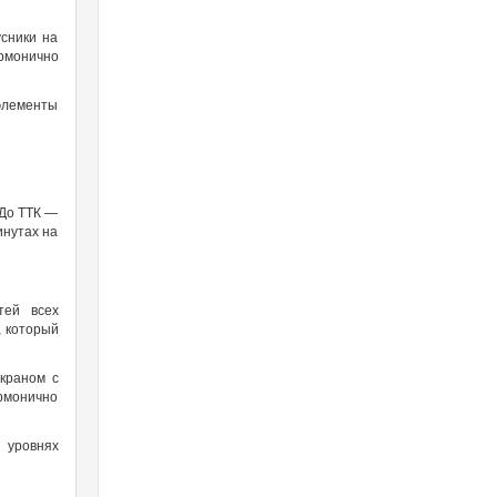
сники на
рмонично
 элементы
 До ТТК —
инутах на
тей всех
, который
краном с
армонично
 уровнях