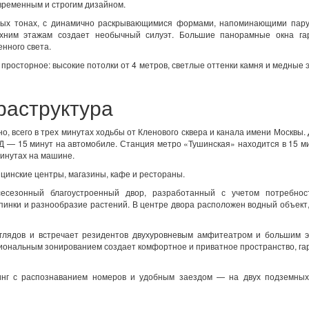
временным и строгим дизайном.
рых тонах, с динамично раскрывающимися формами, напоминающими пару
рхним этажам создает необычный силуэт. Большие панорамные окна га
нного света.
 просторное: высокие потолки от 4 метров, светлые оттенки камня и медные
раструктура
 всего в трех минутах ходьбы от Кленового сквера и канала имени Москвы.
АД — 15 минут на автомобиле. Станция метро «Тушинская» находится в 15 м
инутах на машине.
ицинские центры, магазины, кафе и рестораны.
сесезонный благоустроенный двор, разработанный с учетом потребнос
опинки и разнообразие растений. В центре двора расположен водный объект
зглядов и встречает резидентов двухуровневым амфитеатром и большим э
иональным зонированием создает комфортное и приватное пространство, г
инг с распознаванием номеров и удобным заездом — на двух подземных