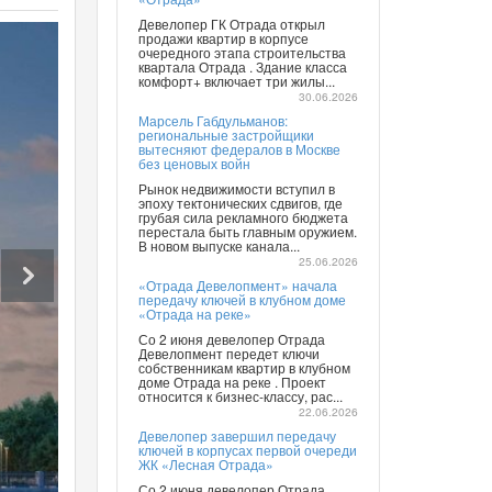
Девелопер ГК Отрада открыл
продажи квартир в корпусе
очередного этапа строительства
квартала Отрада . Здание класса
комфорт+ включает три жилы...
30.06.2026
Марсель Габдульманов:
региональные застройщики
вытесняют федералов в Москве
без ценовых войн
Рынок недвижимости вступил в
эпоху тектонических сдвигов, где
грубая сила рекламного бюджета
перестала быть главным оружием.
В новом выпуске канала...
25.06.2026
«Отрада Девелопмент» начала
передачу ключей в клубном доме
«Отрада на реке»
Со 2 июня девелопер Отрада
Девелопмент передет ключи
собственникам квартир в клубном
доме Отрада на реке . Проект
относится к бизнес-классу, рас...
22.06.2026
Девелопер завершил передачу
ключей в корпусах первой очереди
ЖК «Лесная Отрада»
Со 2 июня девелопер Отрада