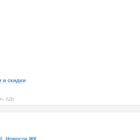
 и скидки
» (U2)
)
Новости ЖК