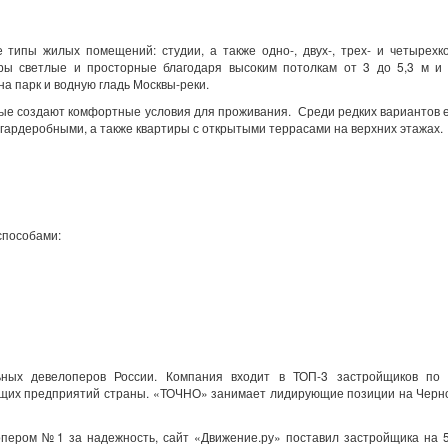
типы жилых помещений: студии, а также одно-, двух-, трех- и четырехк
ры светлые и просторные благодаря высоким потолкам от 3 до 5,3 м и
а парк и водную гладь Москвы-реки.
ые создают комфортные условия для проживания. Среди редких вариантов 
гардеробными, а также квартиры с открытыми террасами на верхних этажах.
способами:
ых девелоперов России. Компания входит в ТОП-3 застройщиков по
ующих предприятий страны. «ТОЧНО» занимает лидирующие позиции на Чер
пером №1 за надежность, сайт «Движение.ру» поставил застройщика на 5