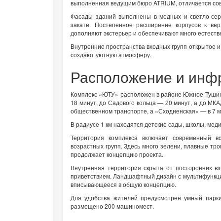
выполненная ведущим бюро ATRIUM, отличается со
Фасады зданий выполнены в медных и светло-се
закате. Постепенное расширение корпусов к ве
дополняют экстерьер и обеспечивают много естестве
Внутренние пространства входных групп открытое и
создают уютную атмосферу.
Расположение и инф
Комплекс «ЮТУ» расположен в районе Южное Тушино,
18 минут, до Садового кольца — 20 минут, а до МК
общественном транспорте, а «Сходненская» — в 7 м
В радиусе 1 км находятся детские сады, школы, мед
Территория комплекса включает современный в
возрастных групп. Здесь много зелени, плавные тр
продолжает концепцию проекта.
Внутренняя территория скрыта от посторонних в
приветствием. Ландшафтный дизайн с мультифункц
вписывающееся в общую концепцию.
Для удобства жителей предусмотрен умный парк
размещено 200 машиномест.