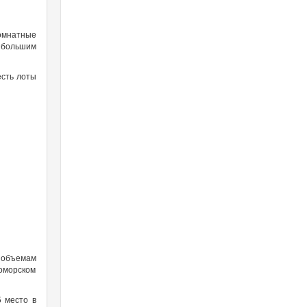
омнатные
 большим
есть лоты
 объемам
номорском
 место в