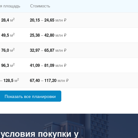
я площадь
Стоимость
2
28,4
м
20,15
–
24,65
млн ₽
2
49,5
м
25,38
–
42,80
млн ₽
2
76,0
м
32,97
–
65,87
млн ₽
2
96,3
м
41,09
–
81,09
млн ₽
2
–
128,5
м
67,40
–
117,20
млн ₽
Показать все планировки
 условия покупки у