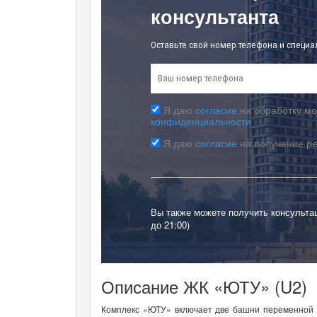
консультанта
Оставьте свой номер телефона и специа
Я даю
согласие
на обработку мо
конфиденциальности
Я даю
согласие
на получение р
Вы также можете получить консульта
до 21:00)
Описание ЖК «ЮТУ» (U2)
Комплекс «ЮТУ» включает две башни переменной в