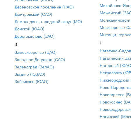
Михайлово-Ярце
Десеновское поселение (НАО)
Можайский (ЗА
Дмитровский (САО)
Молжаниновски
Домодедово, городской округ (МО)
Москворечье-С
Донской (ЮАО)
Мытищи, городс
Дорогомилово (ЗАО)
Н
З
Нагатино-Садо
Замоскворечье (ЦАО)
Нагатинский За
Западное Дегунино (САО)
Нагорный (ЮАО
Зеленоград (ЗелАО)
Некрасовка (Ю
Зюзино (ЮЗАО)
Нижегородский
Зябликово (ЮАО)
Ново-Переделки
Новогиреево (В
Новокосино (ВА
Новофедоровск
Ногинский (Моск