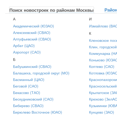
Райо
Поиск новостроек по районам Москвы
А
И
Академический (ЮЗАО)
Измайлово (ВА
Алексеевский (СВАО)
К
Алтуфьевский (СВАО)
Кленовское пос
Арбат (ЦАО)
Клин, городской
Аэропорт (САО)
Коммунарка (Н
Б
Коньково (ЮЗА
Бабушкинский (СВАО)
Коптево (САО)
Балашиха, городской округ (МО)
Котловка (ЮЗА
Басманный (ЦАО)
Краснопахорски
Беговой (САО)
Красносельский
Бекасово (ТАО)
Крылатское (ЗА
Бескудниковский (САО)
Крюково (ЗелАО
Бибирево (СВАО)
Кузьминки (ЮВ
Бирюлево Восточное (ЮАО)
Кунцево (ЗАО)