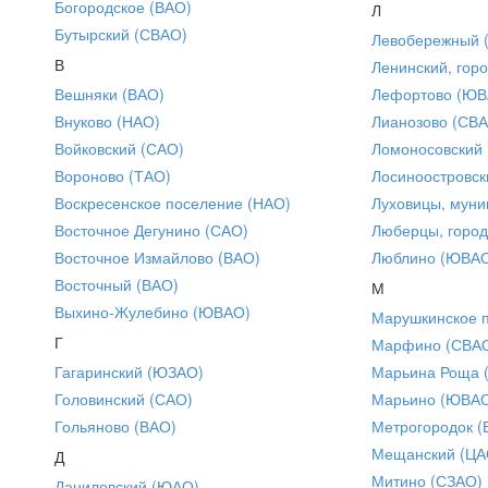
Богородское (ВАО)
Л
Бутырский (СВАО)
Левобережный 
В
Ленинский, горо
Вешняки (ВАО)
Лефортово (ЮВ
Внуково (НАО)
Лианозово (СВ
Войковский (САО)
Ломоносовский
Вороново (ТАО)
Лосиноостровск
Воскресенское поселение (НАО)
Луховицы, муни
Восточное Дегунино (САО)
Люберцы, город
Восточное Измайлово (ВАО)
Люблино (ЮВА
Восточный (ВАО)
М
Выхино-Жулебино (ЮВАО)
Марушкинское 
Г
Марфино (СВА
Гагаринский (ЮЗАО)
Марьина Роща 
Головинский (САО)
Марьино (ЮВА
Гольяново (ВАО)
Метрогородок (
Мещанский (ЦА
Д
Митино (СЗАО)
Даниловский (ЮАО)