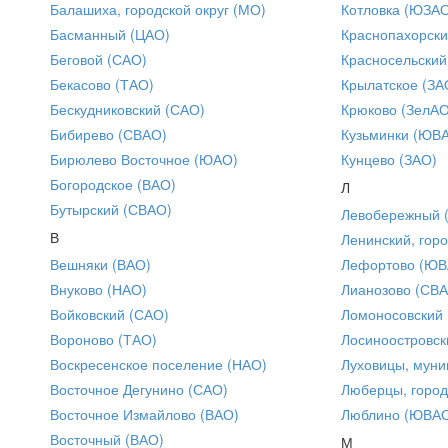
Балашиха, городской округ (МО)
Котловка (ЮЗА
Басманный (ЦАО)
Краснопахорски
Беговой (САО)
Красносельский
Бекасово (ТАО)
Крылатское (ЗА
Бескудниковский (САО)
Крюково (ЗелАО
Бибирево (СВАО)
Кузьминки (ЮВ
Бирюлево Восточное (ЮАО)
Кунцево (ЗАО)
Богородское (ВАО)
Л
Бутырский (СВАО)
Левобережный 
В
Ленинский, горо
Вешняки (ВАО)
Лефортово (ЮВ
Внуково (НАО)
Лианозово (СВ
Войковский (САО)
Ломоносовский
Вороново (ТАО)
Лосиноостровск
Воскресенское поселение (НАО)
Луховицы, муни
Восточное Дегунино (САО)
Люберцы, город
Восточное Измайлово (ВАО)
Люблино (ЮВА
Восточный (ВАО)
М