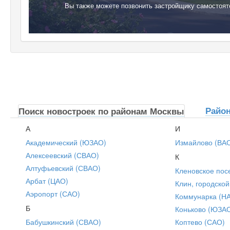
Вы также можете позвонить застройщику самостоя
Райо
Поиск новостроек по районам Москвы
А
И
Академический (ЮЗАО)
Измайлово (ВА
Алексеевский (СВАО)
К
Алтуфьевский (СВАО)
Кленовское пос
Арбат (ЦАО)
Клин, городской
Аэропорт (САО)
Коммунарка (Н
Б
Коньково (ЮЗА
Бабушкинский (СВАО)
Коптево (САО)