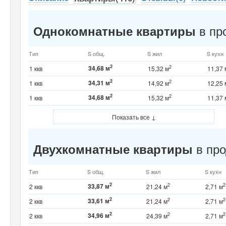
в про
Однокомнатные квартиры
Тип
S общ.
S жил
S кухн
2
34,68 м
2
1 ккв
15,32 м
11,37 
2
34,31 м
2
1 ккв
14,92 м
12,25 
2
34,68 м
2
1 ккв
15,32 м
11,37 
Показать все ↓
в про
Двухкомнатные квартиры
Тип
S общ.
S жил
S кухн
2
33,87 м
2
2
2 ккв
21,24 м
2,71 м
2
33,61 м
2
2
2 ккв
21,24 м
2,71 м
2
34,96 м
2
2
2 ккв
24,39 м
2,71 м