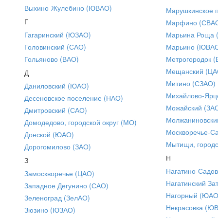
Выхино-Жулебино (ЮВАО)
Марушкинское 
Г
Марфино (СВА
Гагаринский (ЮЗАО)
Марьина Роща 
Головинский (САО)
Марьино (ЮВА
Гольяново (ВАО)
Метрогородок (
Мещанский (ЦА
Д
Митино (СЗАО)
Даниловский (ЮАО)
Михайлово-Ярце
Десеновское поселение (НАО)
Можайский (ЗА
Дмитровский (САО)
Молжаниновски
Домодедово, городской округ (МО)
Москворечье-С
Донской (ЮАО)
Мытищи, городс
Дорогомилово (ЗАО)
Н
З
Нагатино-Садо
Замоскворечье (ЦАО)
Нагатинский За
Западное Дегунино (САО)
Нагорный (ЮАО
Зеленоград (ЗелАО)
Некрасовка (Ю
Зюзино (ЮЗАО)