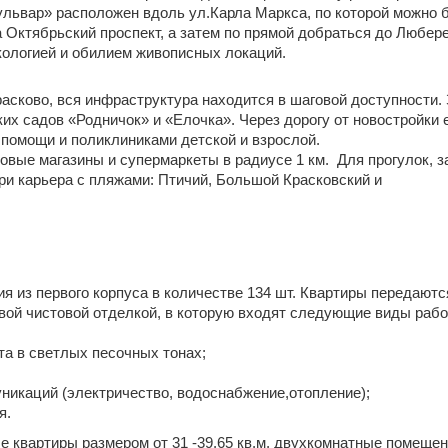
львар» расположен вдоль ул.Карла Маркса, по которой можно б
 Октябрьский проспект, а затем по прямой добраться до Любере
кологией и обилием живописных локаций.
сково, вся инфраструктура находится в шаговой доступности. 
х садов «Родничок» и «Елочка». Через дорогу от новостройки е
помощи и поликлиниками детской и взрослой.
вые магазины и супермаркеты в радиусе 1 км.  Для прогулок, за
ри карьера с пляжами: Птичий, Большой Красковский и 
из первого корпуса в количестве 134 шт. Квартиры передаются
товой чистовой отделкой, в которую входят следующие виды рабо
та в светлых песочных тонах;
икаций (электричество, водоснабжение,отопление);
я.
 квартиры размером от 31 -39.65 кв.м, двухкомнатные помещени