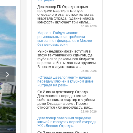
Девелопер ГК Отрада открыл
продажи квартир в корпусе
очередного этапа строительства
квартала Отрада . Здание класса
комфорт+ включает три жилы...
30.06.2026
Марсель Габдульманов:
региональные застройщики
вытесняют федералов в Москве
без ценовых войн
Рынок недвижимости вступил в
эпоху тектонических сдвигов, где
грубая сила рекламного бюджета
перестала быть главным оружием.
В новом выпуске канала...
25.06.2026
«Отрада Девелопмент» начала
передачу ключей в клубном доме
«Отрада на реке»
Со 2 июня девелопер Отрада
Девелопмент передет ключи
собственникам квартир в клубном
доме Отрада на реке . Проект
относится к бизнес-классу, рас...
22.06.2026
Девелопер завершил передачу
ключей в корпусах первой очереди
ЖК «Лесная Отрада»
Со 2 июня девелопер Отрада