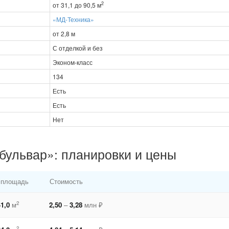
2
от 31,1 до 90,5 м
«МД-Техника»
от 2,8 м
С отделкой и без
Эконом-класс
134
Есть
Есть
Нет
бульвар»: планировки и цены
 площадь
Стоимость
2
1,0
м
2,50
–
3,28
млн ₽
2