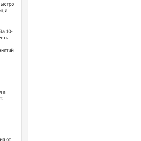
ыстро 
ц и 
За 10-
сть 
нятий 
 в 
т:
я от 