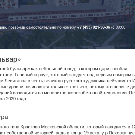
цию, позвонив самостоятельно по номеру
+7 (495) 021-38-36
(с 09:00
львар»
ой бульвар» как небольшой город, в котором царит особая 
ством. Главный корпус, который следует под первым номером в 
м Левитана» в честь великого русского художника-пейзажиста И
лые уровни начинаются только с третьего, потому что первые дв
даний возводится по монолитно-железобетонной технологии. Пе
ал 2020 года.
ура
ого типа Красково Московской области, который находится в 12 
т собственной историей, ведь в конце 19 века, у р.Пехорка пис