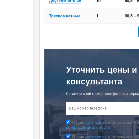
Двухкомнатные
10
60,5
–
6
Трехкомнатные
1
90,5
–
9
Уточнить цены и
консультанта
Оставьте свой номер телефона и специа
Я даю
согласие
на обработку мо
конфиденциальности
Я даю
согласие
на получение р