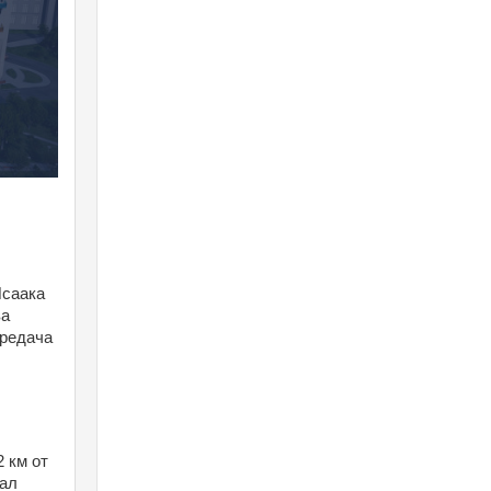
саака 
а 
редача 
км от 
ал 