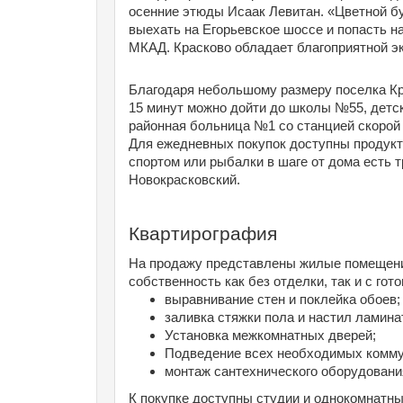
осенние этюды Исаак Левитан. «Цветной бу
выехать на Егорьевское шоссе и попасть на
МКАД. Красково обладает благоприятной э
Благодаря небольшому размеру поселка Кра
15 минут можно дойти до школы №55, детски
районная больница №1 со станцией скорой 
Для ежедневных покупок доступны продукто
спортом или рыбалки в шаге от дома есть т
Новокрасковский. 
Квартирография
На продажу представлены жилые помещения 
собственность как без отделки, так и с го
выравнивание стен и поклейка обоев;
заливка стяжки пола и настил ламина
Установка межкомнатных дверей;
Подведение всех необходимых коммун
монтаж сантехнического оборудовани
К покупке доступны студии и однокомнатные