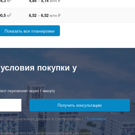
4,3
м
4,84
–
5,14
млн ₽
2
0,5
м
6,52
–
6,52
млн ₽
Показать все планировки
 условия покупки у
лист перезвонит через 1 минуту
их персональных данных в соответствии с
Политикой
екламы, новостей, информационных рассылок