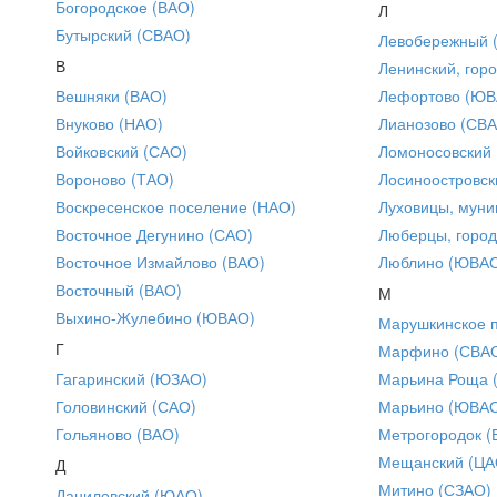
Богородское (ВАО)
Л
Бутырский (СВАО)
Левобережный 
В
Ленинский, горо
Вешняки (ВАО)
Лефортово (ЮВ
Внуково (НАО)
Лианозово (СВ
Войковский (САО)
Ломоносовский
Вороново (ТАО)
Лосиноостровск
Воскресенское поселение (НАО)
Луховицы, муни
Восточное Дегунино (САО)
Люберцы, город
Восточное Измайлово (ВАО)
Люблино (ЮВА
Восточный (ВАО)
М
Выхино-Жулебино (ЮВАО)
Марушкинское 
Г
Марфино (СВА
Гагаринский (ЮЗАО)
Марьина Роща 
Головинский (САО)
Марьино (ЮВА
Гольяново (ВАО)
Метрогородок (
Мещанский (ЦА
Д
Митино (СЗАО)
Даниловский (ЮАО)