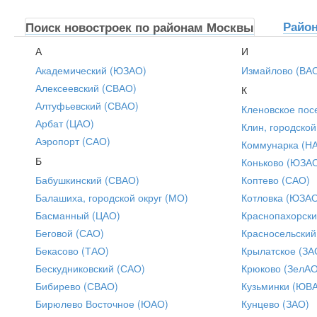
Райо
Поиск новостроек по районам Москвы
А
И
Академический (ЮЗАО)
Измайлово (ВА
Алексеевский (СВАО)
К
Алтуфьевский (СВАО)
Кленовское пос
Арбат (ЦАО)
Клин, городской
Аэропорт (САО)
Коммунарка (Н
Б
Коньково (ЮЗА
Бабушкинский (СВАО)
Коптево (САО)
Балашиха, городской округ (МО)
Котловка (ЮЗА
Басманный (ЦАО)
Краснопахорски
Беговой (САО)
Красносельский
Бекасово (ТАО)
Крылатское (ЗА
Бескудниковский (САО)
Крюково (ЗелАО
Бибирево (СВАО)
Кузьминки (ЮВ
Бирюлево Восточное (ЮАО)
Кунцево (ЗАО)