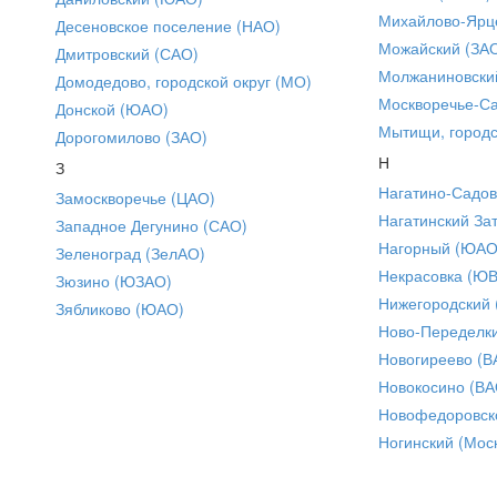
Михайлово-Ярце
Десеновское поселение (НАО)
Можайский (ЗА
Дмитровский (САО)
Молжаниновски
Домодедово, городской округ (МО)
Москворечье-С
Донской (ЮАО)
Мытищи, городс
Дорогомилово (ЗАО)
Н
З
Нагатино-Садо
Замоскворечье (ЦАО)
Нагатинский За
Западное Дегунино (САО)
Нагорный (ЮАО
Зеленоград (ЗелАО)
Некрасовка (Ю
Зюзино (ЮЗАО)
Нижегородский
Зябликово (ЮАО)
Ново-Переделки
Новогиреево (В
Новокосино (ВА
Новофедоровск
Ногинский (Моск