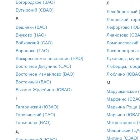
Богородское (ВАО)
Л
Бутырский (СВАО)
Левобережный 
В
Ленинский, горо
Вешняки (ВАО)
Лефортово (ЮВ
Внуково (НАО)
Лианозово (СВ
Войковский (САО)
Ломоносовский
Вороново (ТАО)
Лосиноостровск
Воскресенское поселение (НАО)
Луховицы, муни
Восточное Дегунино (САО)
Люберцы, город
Восточное Измайлово (ВАО)
Люблино (ЮВА
Восточный (ВАО)
М
Выхино-Жулебино (ЮВАО)
Марушкинское 
Г
Марфино (СВА
Гагаринский (ЮЗАО)
Марьина Роща 
Головинский (САО)
Марьино (ЮВА
Гольяново (ВАО)
Метрогородок (
Мещанский (ЦА
Д
Митино (СЗАО)
Даниловский (ЮАО)