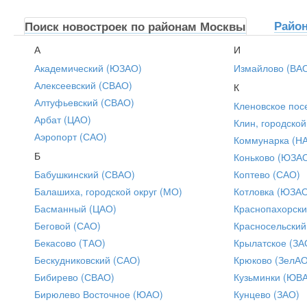
Райо
Поиск новостроек по районам Москвы
А
И
Академический (ЮЗАО)
Измайлово (ВА
Алексеевский (СВАО)
К
Алтуфьевский (СВАО)
Кленовское пос
Арбат (ЦАО)
Клин, городской
Аэропорт (САО)
Коммунарка (Н
Б
Коньково (ЮЗА
Бабушкинский (СВАО)
Коптево (САО)
Балашиха, городской округ (МО)
Котловка (ЮЗА
Басманный (ЦАО)
Краснопахорски
Беговой (САО)
Красносельский
Бекасово (ТАО)
Крылатское (ЗА
Бескудниковский (САО)
Крюково (ЗелАО
Бибирево (СВАО)
Кузьминки (ЮВ
Бирюлево Восточное (ЮАО)
Кунцево (ЗАО)