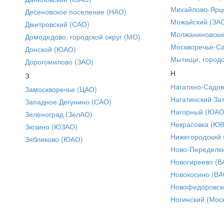
Михайлово-Ярце
Десеновское поселение (НАО)
Можайский (ЗА
Дмитровский (САО)
Молжаниновски
Домодедово, городской округ (МО)
Москворечье-С
Донской (ЮАО)
Мытищи, городс
Дорогомилово (ЗАО)
Н
З
Нагатино-Садо
Замоскворечье (ЦАО)
Нагатинский За
Западное Дегунино (САО)
Нагорный (ЮАО
Зеленоград (ЗелАО)
Некрасовка (Ю
Зюзино (ЮЗАО)
Нижегородский
Зябликово (ЮАО)
Ново-Переделки
Новогиреево (В
Новокосино (ВА
Новофедоровск
Ногинский (Моск