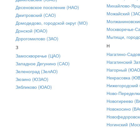
Михайлово-Ярце
Десеновское поселение (НАО)
Можайский (ЗА
Дмитровский (САО)
Молжаниновски
Домодедово, городской округ (МО)
Москворечье-С
Донской (ЮАО)
Мытищи, городс
Дорогомилово (ЗАО)
Н
З
Нагатино-Садо
Замоскворечье (ЦАО)
Нагатинский За
Западное Дегунино (САО)
Нагорный (ЮАО
Зеленоград (ЗелАО)
Некрасовка (Ю
Зюзино (ЮЗАО)
Нижегородский
Зябликово (ЮАО)
Ново-Переделки
Новогиреево (В
Новокосино (ВА
Новофедоровск
Ногинский (Моск