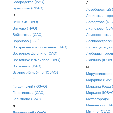
Богородское (ВАО)
Л
Бутырский (СВАО)
Левобережный 
В
Ленинский, горо
Вешняки (ВАО)
Лефортово (ЮВ
Внуково (НАО)
Лианозово (СВ
Войковский (САО)
Ломоносовский
Вороново (ТАО)
Лосиноостровск
Воскресенское поселение (НАО)
Луховицы, муни
Восточное Дегунино (САО)
Люберцы, город
Восточное Измайлово (ВАО)
Люблино (ЮВА
Восточный (ВАО)
М
Выхино-Жулебино (ЮВАО)
Марушкинское 
Г
Марфино (СВА
Гагаринский (ЮЗАО)
Марьина Роща 
Головинский (САО)
Марьино (ЮВА
Гольяново (ВАО)
Метрогородок (
Мещанский (ЦА
Д
Митино (СЗАО)
Даниловский (ЮАО)