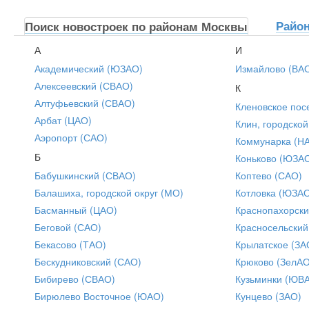
Райо
Поиск новостроек по районам Москвы
А
И
Академический (ЮЗАО)
Измайлово (ВА
Алексеевский (СВАО)
К
Алтуфьевский (СВАО)
Кленовское пос
Арбат (ЦАО)
Клин, городской
Аэропорт (САО)
Коммунарка (Н
Б
Коньково (ЮЗА
Бабушкинский (СВАО)
Коптево (САО)
Балашиха, городской округ (МО)
Котловка (ЮЗА
Басманный (ЦАО)
Краснопахорски
Беговой (САО)
Красносельский
Бекасово (ТАО)
Крылатское (ЗА
Бескудниковский (САО)
Крюково (ЗелАО
Бибирево (СВАО)
Кузьминки (ЮВ
Бирюлево Восточное (ЮАО)
Кунцево (ЗАО)