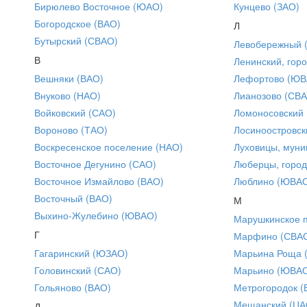
Бирюлево Восточное (ЮАО)
Кунцево (ЗАО)
Богородское (ВАО)
Л
Бутырский (СВАО)
Левобережный 
В
Ленинский, горо
Вешняки (ВАО)
Лефортово (ЮВ
Внуково (НАО)
Лианозово (СВ
Войковский (САО)
Ломоносовский
Вороново (ТАО)
Лосиноостровск
Воскресенское поселение (НАО)
Луховицы, муни
Восточное Дегунино (САО)
Люберцы, город
Восточное Измайлово (ВАО)
Люблино (ЮВА
Восточный (ВАО)
М
Выхино-Жулебино (ЮВАО)
Марушкинское 
Г
Марфино (СВА
Гагаринский (ЮЗАО)
Марьина Роща 
Головинский (САО)
Марьино (ЮВА
Гольяново (ВАО)
Метрогородок (
Мещанский (ЦА
Д