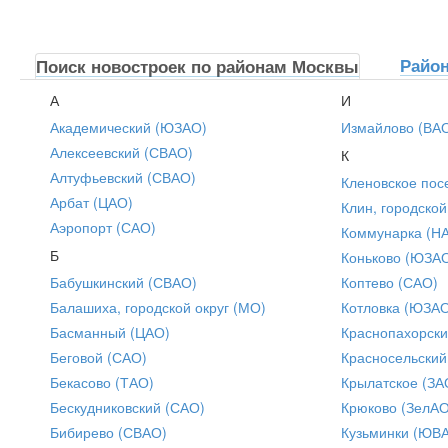
Райо
Поиск новостроек по районам Москвы
А
И
Академический (ЮЗАО)
Измайлово (ВА
Алексеевский (СВАО)
К
Алтуфьевский (СВАО)
Кленовское пос
Арбат (ЦАО)
Клин, городской
Аэропорт (САО)
Коммунарка (Н
Б
Коньково (ЮЗА
Бабушкинский (СВАО)
Коптево (САО)
Балашиха, городской округ (МО)
Котловка (ЮЗА
Басманный (ЦАО)
Краснопахорски
Беговой (САО)
Красносельский
Бекасово (ТАО)
Крылатское (ЗА
Бескудниковский (САО)
Крюково (ЗелАО
Бибирево (СВАО)
Кузьминки (ЮВ