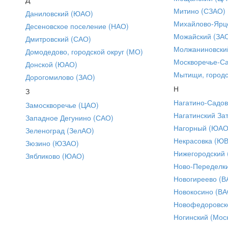
Митино (СЗАО)
Даниловский (ЮАО)
Михайлово-Ярце
Десеновское поселение (НАО)
Можайский (ЗА
Дмитровский (САО)
Молжаниновски
Домодедово, городской округ (МО)
Москворечье-С
Донской (ЮАО)
Мытищи, городс
Дорогомилово (ЗАО)
Н
З
Нагатино-Садо
Замоскворечье (ЦАО)
Нагатинский За
Западное Дегунино (САО)
Нагорный (ЮАО
Зеленоград (ЗелАО)
Некрасовка (Ю
Зюзино (ЮЗАО)
Нижегородский
Зябликово (ЮАО)
Ново-Переделки
Новогиреево (В
Новокосино (ВА
Новофедоровск
Ногинский (Моск