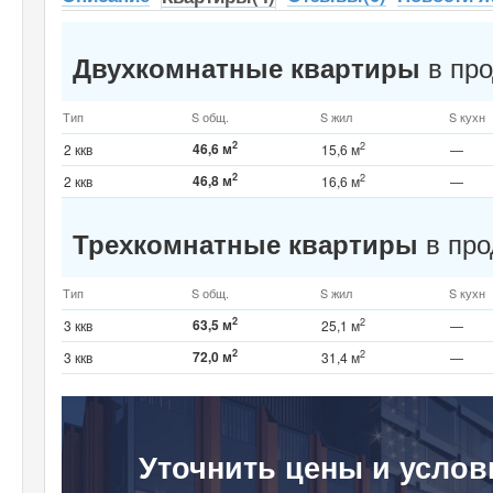
в про
Двухкомнатные квартиры
Тип
S общ.
S жил
S кухн
2
46,6 м
2
2 ккв
15,6 м
—
2
46,8 м
2
2 ккв
16,6 м
—
в про
Трехкомнатные квартиры
Тип
S общ.
S жил
S кухн
2
63,5 м
2
3 ккв
25,1 м
—
2
72,0 м
2
3 ккв
31,4 м
—
Уточнить цены и услов