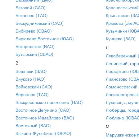
Беговой (САО)
Красносельский
Бекасово (ТАО)
Крылатское (ЗА
Бескудниковский (САО)
Крюково (ЗелАО
Бибирево (СВАО)
Кузьминки (ЮВ
Бирюлево Восточное (ЮАО)
Кунцево (ЗАО)
Богородское (ВАО)
Л
Бутырский (СВАО)
Левобережный 
В
Ленинский, горо
Вешняки (ВАО)
Лефортово (ЮВ
Внуково (НАО)
Лианозово (СВ
Войковский (САО)
Ломоносовский
Вороново (ТАО)
Лосиноостровск
Воскресенское поселение (НАО)
Луховицы, муни
Восточное Дегунино (САО)
Люберцы, город
Восточное Измайлово (ВАО)
Люблино (ЮВА
Восточный (ВАО)
М
Выхино-Жулебино (ЮВАО)
Марушкинское 