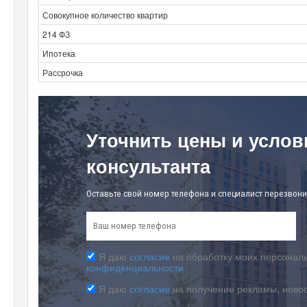
Совокупное количество квартир
214 ФЗ
Ипотека
Рассрочка
Уточнить цены и услов
консультанта
Оставьте свой номер телефона и специалист перезвони
Я даю
согласие
на обработку моих персональ
конфиденциальности
Я даю
согласие
на получение рекламы, ново