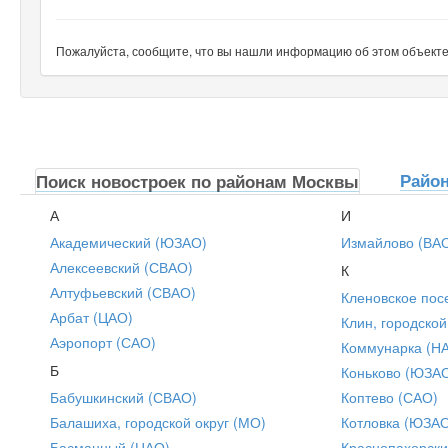
Пожалуйста, сообщите, что вы нашли информацию об этом объекте н
Райо
Поиск новостроек по районам Москвы
А
И
Академический (ЮЗАО)
Измайлово (ВА
Алексеевский (СВАО)
К
Алтуфьевский (СВАО)
Кленовское пос
Арбат (ЦАО)
Клин, городской
Аэропорт (САО)
Коммунарка (Н
Б
Коньково (ЮЗА
Бабушкинский (СВАО)
Коптево (САО)
Балашиха, городской округ (МО)
Котловка (ЮЗА
Басманный (ЦАО)
Краснопахорски