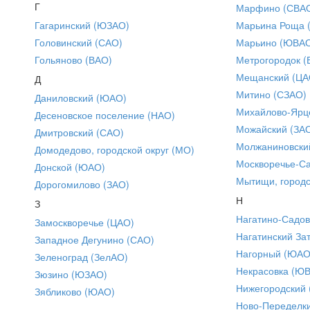
Г
Марфино (СВА
Гагаринский (ЮЗАО)
Марьина Роща 
Головинский (САО)
Марьино (ЮВА
Гольяново (ВАО)
Метрогородок (
Мещанский (ЦА
Д
Митино (СЗАО)
Даниловский (ЮАО)
Михайлово-Ярце
Десеновское поселение (НАО)
Можайский (ЗА
Дмитровский (САО)
Молжаниновски
Домодедово, городской округ (МО)
Москворечье-С
Донской (ЮАО)
Мытищи, городс
Дорогомилово (ЗАО)
Н
З
Нагатино-Садо
Замоскворечье (ЦАО)
Нагатинский За
Западное Дегунино (САО)
Нагорный (ЮАО
Зеленоград (ЗелАО)
Некрасовка (Ю
Зюзино (ЮЗАО)
Нижегородский
Зябликово (ЮАО)
Ново-Переделки