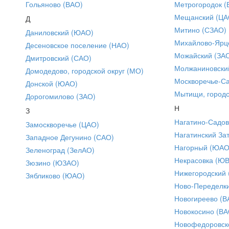
Гольяново (ВАО)
Метрогородок (
Мещанский (ЦА
Д
Митино (СЗАО)
Даниловский (ЮАО)
Михайлово-Ярце
Десеновское поселение (НАО)
Можайский (ЗА
Дмитровский (САО)
Молжаниновски
Домодедово, городской округ (МО)
Москворечье-С
Донской (ЮАО)
Мытищи, городс
Дорогомилово (ЗАО)
Н
З
Нагатино-Садо
Замоскворечье (ЦАО)
Нагатинский За
Западное Дегунино (САО)
Нагорный (ЮАО
Зеленоград (ЗелАО)
Некрасовка (Ю
Зюзино (ЮЗАО)
Нижегородский
Зябликово (ЮАО)
Ново-Переделки
Новогиреево (В
Новокосино (ВА
Новофедоровск