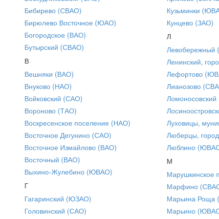
Бибирево (СВАО)
Кузьминки (ЮВ
Бирюлево Восточное (ЮАО)
Кунцево (ЗАО)
Богородское (ВАО)
Л
Бутырский (СВАО)
Левобережный 
В
Ленинский, горо
Вешняки (ВАО)
Лефортово (ЮВ
Внуково (НАО)
Лианозово (СВ
Войковский (САО)
Ломоносовский
Вороново (ТАО)
Лосиноостровск
Воскресенское поселение (НАО)
Луховицы, муни
Восточное Дегунино (САО)
Люберцы, город
Восточное Измайлово (ВАО)
Люблино (ЮВА
Восточный (ВАО)
М
Выхино-Жулебино (ЮВАО)
Марушкинское 
Г
Марфино (СВА
Гагаринский (ЮЗАО)
Марьина Роща 
Головинский (САО)
Марьино (ЮВА