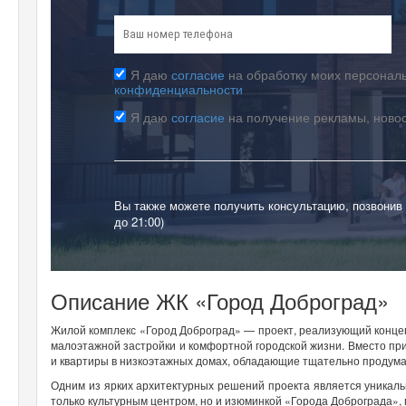
Я даю
согласие
на обработку моих персональ
конфиденциальности
Я даю
согласие
на получение рекламы, ново
Вы также можете получить консультацию, позвонив
до 21:00)
Описание ЖК «Город Доброград»
Жилой комплекс «Город Доброград» — проект, реализующий концепц
малоэтажной застройки и комфортной городской жизни. Вместо п
и квартиры в низкоэтажных домах, обладающие тщательно продума
Одним из ярких архитектурных решений проекта является уникаль
только культурным центром, но и изюминкой «Города Доброграда»