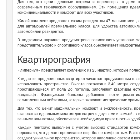
Для тех, кто ценит деловые встречи и переговоры, в доме 
современным техническим оборудованием. Эти помещения идеал
конфиденциальности и комфорт для всех участников.
Жилой комплекс предлагает своим резидентам 47 машино-мест, 
для автомобилей премиального класса. Для удобства автомоби
автомобилей резидентов.
В подземном паркинге предусмотрена возможность установки э
представительского и спортивного класса обеспечивает комфортный
Квартирография
«Империум» представляет коллекцию из 25 квартир, которые полно
Каждая из предложенных квартир отличается продуманными пла
использовать пространство. Высота потолков в 3,40 метра соз
простирающиеся от пола до потолка, заполняют квартиры ес
ландшафт. Французские балконы добавляют нотки романтик
великолепными пейзажами, которые включают исторические храмы,
Для тех, кто ценит максимальный комфорт и эксклюзивность, п
становятся идеальным местом для встреч с друзьями и семьей, в
ванными комнатами, обеспечивая необходимую приватность и удоб
Каждый пентхаус выполнен с учетом высоких стандартов комф
персонала, что делает проживание еще более комфортным. Высот
создают уникальное пространство, которое наполнено светом и воз