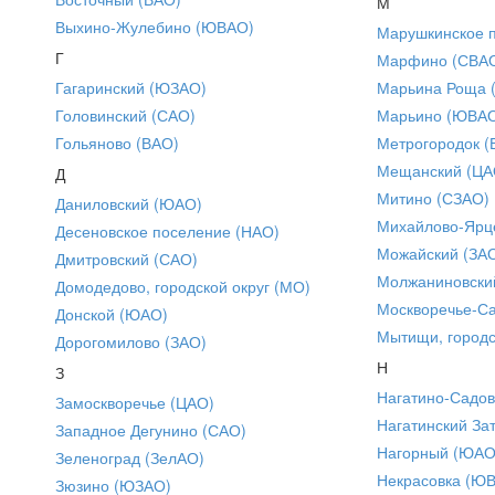
М
Выхино-Жулебино (ЮВАО)
Марушкинское 
Г
Марфино (СВА
Гагаринский (ЮЗАО)
Марьина Роща 
Головинский (САО)
Марьино (ЮВА
Гольяново (ВАО)
Метрогородок (
Мещанский (ЦА
Д
Митино (СЗАО)
Даниловский (ЮАО)
Михайлово-Ярце
Десеновское поселение (НАО)
Можайский (ЗА
Дмитровский (САО)
Молжаниновски
Домодедово, городской округ (МО)
Москворечье-С
Донской (ЮАО)
Мытищи, городс
Дорогомилово (ЗАО)
Н
З
Нагатино-Садо
Замоскворечье (ЦАО)
Нагатинский За
Западное Дегунино (САО)
Нагорный (ЮАО
Зеленоград (ЗелАО)
Некрасовка (Ю
Зюзино (ЮЗАО)