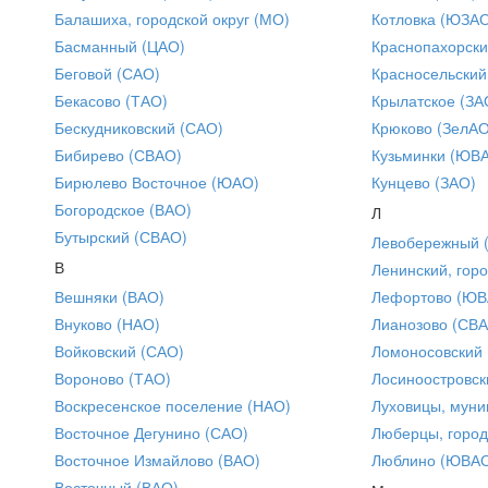
Балашиха, городской округ (МО)
Котловка (ЮЗА
Басманный (ЦАО)
Краснопахорски
Беговой (САО)
Красносельский
Бекасово (ТАО)
Крылатское (ЗА
Бескудниковский (САО)
Крюково (ЗелАО
Бибирево (СВАО)
Кузьминки (ЮВ
Бирюлево Восточное (ЮАО)
Кунцево (ЗАО)
Богородское (ВАО)
Л
Бутырский (СВАО)
Левобережный 
В
Ленинский, горо
Вешняки (ВАО)
Лефортово (ЮВ
Внуково (НАО)
Лианозово (СВ
Войковский (САО)
Ломоносовский
Вороново (ТАО)
Лосиноостровск
Воскресенское поселение (НАО)
Луховицы, муни
Восточное Дегунино (САО)
Люберцы, город
Восточное Измайлово (ВАО)
Люблино (ЮВА
Восточный (ВАО)