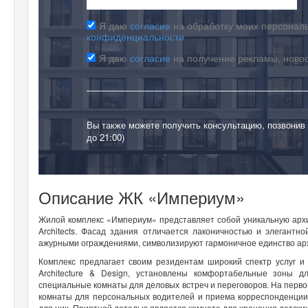
Я даю
согласие
на обработку моих персональ
конфиденциальности
Я даю
согласие
на получение рекламы, ново
Вы также можете получить консультацию, позвонив
до 21:00)
Описание ЖК «Империум»
Жилой комплекс «Империум» представляет собой уникальную арх
Architects. Фасад здания отличается лаконичностью и элегантн
ажурными ограждениями, символизируют гармоничное единство арх
Комплекс предлагает своим резидентам широкий спектр услуг и
Architecture & Design, установлены комфортабельные зоны д
специальные комнаты для деловых встреч и переговоров. На перв
комнаты для персональных водителей и приема корреспонденци
для них. Приятной деталью является комната для хранения детских