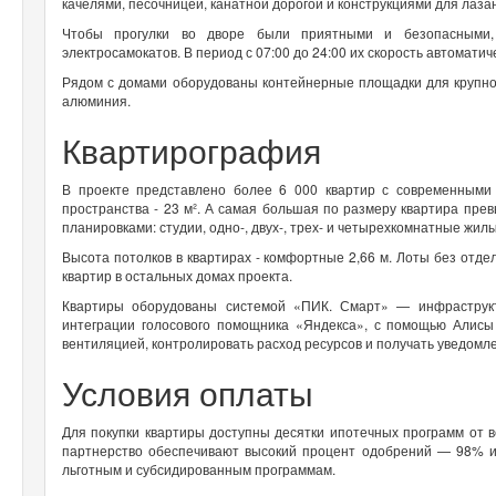
качелями, песочницей, канатной дорогой и конструкциями для лаза
Чтобы прогулки во дворе были приятными и безопасными,
электросамокатов. В период с 07:00 до 24:00 их скорость автоматиче
Рядом с домами оборудованы контейнерные площадки для крупног
алюминия.
Квартирография
В проекте представлено более 6 000 квартир с современным
пространства - 23 м². А самая большая по размеру квартира пр
планировками: студии, одно-, двух-, трех- и четырехкомнатные жи
Высота потолков в квартирах - комфортные 2,66 м. Лоты без отделк
квартир в остальных домах проекта.
Квартиры оборудованы системой «ПИК. Смарт» — инфраструкт
интеграции голосового помощника «Яндекса», с помощью Алис
вентиляцией, контролировать расход ресурсов и получать уведомле
Условия оплаты
Для покупки квартиры доступны десятки ипотечных программ от 
партнерство обеспечивают высокий процент одобрений — 98% из
льготным и субсидированным программам.