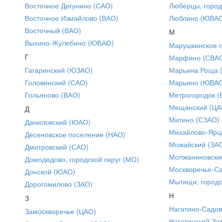
Восточное Дегунино (САО)
Люберцы, город
Восточное Измайлово (ВАО)
Люблино (ЮВА
Восточный (ВАО)
М
Выхино-Жулебино (ЮВАО)
Марушкинское 
Г
Марфино (СВА
Гагаринский (ЮЗАО)
Марьина Роща 
Головинский (САО)
Марьино (ЮВА
Гольяново (ВАО)
Метрогородок (
Мещанский (ЦА
Д
Митино (СЗАО)
Даниловский (ЮАО)
Михайлово-Ярце
Десеновское поселение (НАО)
Можайский (ЗА
Дмитровский (САО)
Молжаниновски
Домодедово, городской округ (МО)
Москворечье-С
Донской (ЮАО)
Мытищи, городс
Дорогомилово (ЗАО)
Н
З
Нагатино-Садо
Замоскворечье (ЦАО)
Нагатинский За