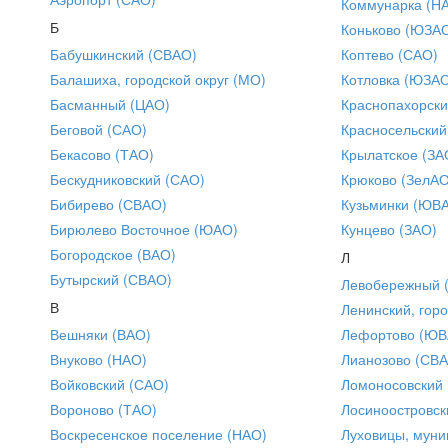
Коммунарка (Н
Б
Коньково (ЮЗА
Бабушкинский (СВАО)
Коптево (САО)
Балашиха, городской округ (МО)
Котловка (ЮЗА
Басманный (ЦАО)
Краснопахорски
Беговой (САО)
Красносельский
Бекасово (ТАО)
Крылатское (ЗА
Бескудниковский (САО)
Крюково (ЗелАО
Бибирево (СВАО)
Кузьминки (ЮВ
Бирюлево Восточное (ЮАО)
Кунцево (ЗАО)
Богородское (ВАО)
Л
Бутырский (СВАО)
Левобережный 
В
Ленинский, горо
Вешняки (ВАО)
Лефортово (ЮВ
Внуково (НАО)
Лианозово (СВ
Войковский (САО)
Ломоносовский
Вороново (ТАО)
Лосиноостровск
Воскресенское поселение (НАО)
Луховицы, муни