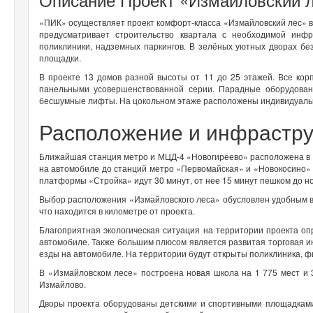
«ПИК» осуществляет проект комфорт-класса «Измайловский лес» в
предусматривает строительство квартала с необходимой инфра
поликлиники, надземных паркингов. В зелёных уютных дворах б
площадки.
В проекте 13 домов разной высоты от 11 до 25 этажей. Все кор
панельными усовершенствованной серии. Парадные оборудова
бесшумные лифты. На цокольном этаже расположены индивидуаль
Расположение и инфрастру
Ближайшая станция метро и МЦД-4 «Новогиреево» расположена в 
на автомобиле до станций метро «Первомайская» и «Новокосино» з
платформы «Стройка» идут 30 минут, от нее 15 минут пешком до н
Выбор расположения «Измайловского леса» обусловлен удобным 
что находится в километре от проекта.
Благоприятная экологическая ситуация на территории проекта оп
автомобиле. Также большим плюсом является развитая торговая и
езды на автомобиле. На территории будут открыты поликлиника, фи
В «Измайловском лесе» построена новая школа на 1 775 мест и 3
Измайлово.
Дворы проекта оборудованы детскими и спортивными площадками