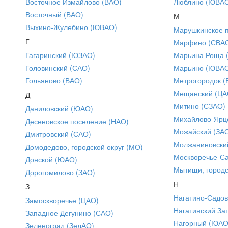
Восточное Измайлово (ВАО)
Люблино (ЮВА
Восточный (ВАО)
М
Выхино-Жулебино (ЮВАО)
Марушкинское 
Г
Марфино (СВА
Гагаринский (ЮЗАО)
Марьина Роща 
Головинский (САО)
Марьино (ЮВА
Гольяново (ВАО)
Метрогородок (
Мещанский (ЦА
Д
Митино (СЗАО)
Даниловский (ЮАО)
Михайлово-Ярце
Десеновское поселение (НАО)
Можайский (ЗА
Дмитровский (САО)
Молжаниновски
Домодедово, городской округ (МО)
Москворечье-С
Донской (ЮАО)
Мытищи, городс
Дорогомилово (ЗАО)
Н
З
Нагатино-Садо
Замоскворечье (ЦАО)
Нагатинский За
Западное Дегунино (САО)
Нагорный (ЮАО
Зеленоград (ЗелАО)