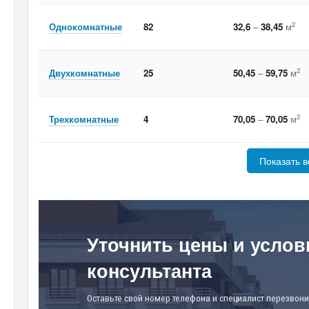
2
Однокомнатные
82
32,6
–
38,45
м
2
Двухкомнатные
25
50,45
–
59,75
м
2
Трехкомнатные
4
70,05
–
70,05
м
Показать в
Уточнить цены и услов
консультанта
Оставьте свой номер телефона и специалист перезвони