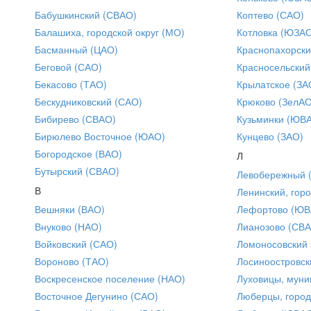
Бабушкинский (СВАО)
Коптево (САО)
Балашиха, городской округ (МО)
Котловка (ЮЗА
Басманный (ЦАО)
Краснопахорски
Беговой (САО)
Красносельский
Бекасово (ТАО)
Крылатское (ЗА
Бескудниковский (САО)
Крюково (ЗелАО
Бибирево (СВАО)
Кузьминки (ЮВ
Бирюлево Восточное (ЮАО)
Кунцево (ЗАО)
Богородское (ВАО)
Л
Бутырский (СВАО)
Левобережный 
В
Ленинский, горо
Вешняки (ВАО)
Лефортово (ЮВ
Внуково (НАО)
Лианозово (СВ
Войковский (САО)
Ломоносовский
Вороново (ТАО)
Лосиноостровск
Воскресенское поселение (НАО)
Луховицы, муни
Восточное Дегунино (САО)
Люберцы, город