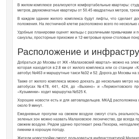
В жилом комплексе реализуются комфортабельные квартиры: студи
метров, двухкомнатные квартиры от 50.45 квадратных метров, трех
В каждом здании жилого комплекса будут лифты, что сделает д
положения. На лестничной клетке расположено всего по несколько 
Удобные планировки оценят жильцы с различными привычками и 
санузлы, просторные прихожие и 12-метровые кухни-столовые пон
Расположение и инфрастру
Добраться до Москвы от ЖК «Малаховский квартал» можно на эле
которая находится в 2.8 км от жилого комплекса или со станции
автобус №463 и маршрутные такси №32 и 52. Дорога до Москвы на 
Также от жилого комплекса можно доехать до нескольких метро н
автобусах №478, 441, 424, до «Выхино» и «Лермонтовского 
«Кузьминки» ходит маршрутка №525 К.
Хорошие новости есть и для автовладельцев. МКАД расположена в
около 9 минут.
Ежедневные прогулки на свежем воздухе смогут стать реальность
зеленых зон можно назвать Малаховское лесничество, где всегда 
свежем воздухе. Рядом удачно протекает река Пехорка, неподалек
пикники в хорошую погоду.
Жители новостройки смогут пользоваться инфраструктурой Малахов