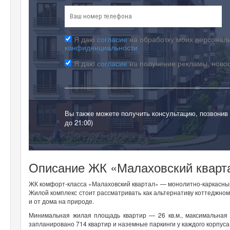
Я даю
согласие
на обработку моих персональ
конфиденциальности
Я даю
согласие
на получение рекламы, ново
Вы также можете получить консультацию, позвонив
до 21:00)
Описание ЖК «Малаховский кварт
ЖК комфорт-класса «Малаховский квартал» — монолитно-каркасный
Жилой комплекс стоит рассматривать как альтернативу коттеджному
и от дома на природе.
Минимальная жилая площадь квартир — 26 кв.м., максимальная
запланировано 714 квартир и наземные паркинги у каждого корпуса