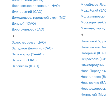
Михайлово-Ярце
Десеновское поселение (НАО)
Можайский (ЗА
Дмитровский (САО)
Молжаниновски
Домодедово, городской округ (МО)
Москворечье-С
Донской (ЮАО)
Мытищи, городс
Дорогомилово (ЗАО)
Н
З
Нагатино-Садо
Замоскворечье (ЦАО)
Нагатинский За
Западное Дегунино (САО)
Нагорный (ЮАО
Зеленоград (ЗелАО)
Некрасовка (Ю
Зюзино (ЮЗАО)
Нижегородский
Зябликово (ЮАО)
Ново-Переделки
Новогиреево (В
Новокосино (ВА
Новофедоровск
Ногинский (Моск