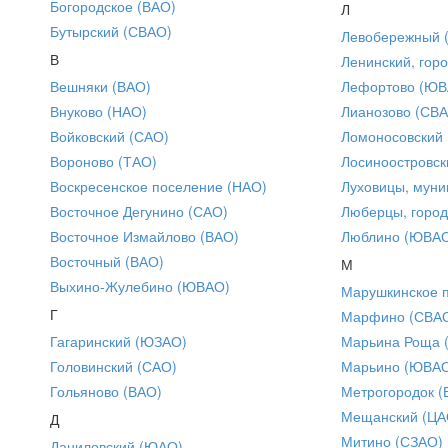
Богородское (ВАО)
Л
Бутырский (СВАО)
Левобережный 
В
Ленинский, горо
Вешняки (ВАО)
Лефортово (ЮВ
Внуково (НАО)
Лианозово (СВ
Войковский (САО)
Ломоносовский
Вороново (ТАО)
Лосиноостровск
Воскресенское поселение (НАО)
Луховицы, муни
Восточное Дегунино (САО)
Люберцы, город
Восточное Измайлово (ВАО)
Люблино (ЮВА
Восточный (ВАО)
М
Выхино-Жулебино (ЮВАО)
Марушкинское 
Г
Марфино (СВА
Гагаринский (ЮЗАО)
Марьина Роща 
Головинский (САО)
Марьино (ЮВА
Гольяново (ВАО)
Метрогородок (
Мещанский (ЦА
Д
Митино (СЗАО)
Даниловский (ЮАО)