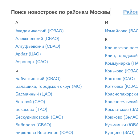
Райо
Поиск новостроек по районам Москвы
А
И
Академический (ЮЗАО)
Измайлово (ВА
Алексеевский (СВАО)
К
Алтуфьевский (СВАО)
Кленовское пос
Арбат (ЦАО)
Клин, городской
Аэропорт (САО)
Коммунарка (Н
Б
Коньково (ЮЗА
Бабушкинский (СВАО)
Коптево (САО)
Балашиха, городской округ (МО)
Котловка (ЮЗА
Басманный (ЦАО)
Краснопахорски
Беговой (САО)
Красносельский
Бекасово (ТАО)
Крылатское (ЗА
Бескудниковский (САО)
Крюково (ЗелАО
Бибирево (СВАО)
Кузьминки (ЮВ
Бирюлево Восточное (ЮАО)
Кунцево (ЗАО)