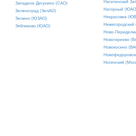
Нагатинский За
Западное Дегунино (САО)
Нагорный (ЮАО
Зеленоград (ЗелАО)
Некрасовка (Ю
Зюзино (ЮЗАО)
Нижегородский
Зябликово (ЮАО)
Ново-Переделки
Новогиреево (В
Новокосино (ВА
Новофедоровск
Ногинский (Моск