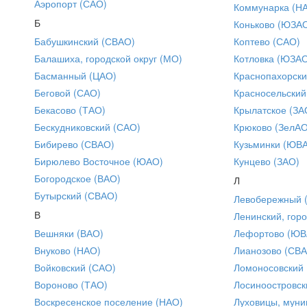
Аэропорт (САО)
Коммунарка (Н
Б
Коньково (ЮЗА
Бабушкинский (СВАО)
Коптево (САО)
Балашиха, городской округ (МО)
Котловка (ЮЗА
Басманный (ЦАО)
Краснопахорски
Беговой (САО)
Красносельский
Бекасово (ТАО)
Крылатское (ЗА
Бескудниковский (САО)
Крюково (ЗелАО
Бибирево (СВАО)
Кузьминки (ЮВ
Бирюлево Восточное (ЮАО)
Кунцево (ЗАО)
Богородское (ВАО)
Л
Бутырский (СВАО)
Левобережный 
В
Ленинский, горо
Вешняки (ВАО)
Лефортово (ЮВ
Внуково (НАО)
Лианозово (СВ
Войковский (САО)
Ломоносовский
Вороново (ТАО)
Лосиноостровск
Воскресенское поселение (НАО)
Луховицы, муни