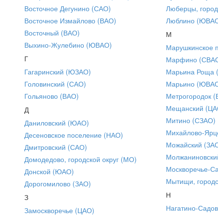
Восточное Дегунино (САО)
Люберцы, город
Восточное Измайлово (ВАО)
Люблино (ЮВА
Восточный (ВАО)
М
Выхино-Жулебино (ЮВАО)
Марушкинское 
Г
Марфино (СВА
Гагаринский (ЮЗАО)
Марьина Роща 
Головинский (САО)
Марьино (ЮВА
Гольяново (ВАО)
Метрогородок (
Мещанский (ЦА
Д
Митино (СЗАО)
Даниловский (ЮАО)
Михайлово-Ярце
Десеновское поселение (НАО)
Можайский (ЗА
Дмитровский (САО)
Молжаниновски
Домодедово, городской округ (МО)
Москворечье-С
Донской (ЮАО)
Мытищи, городс
Дорогомилово (ЗАО)
Н
З
Нагатино-Садо
Замоскворечье (ЦАО)