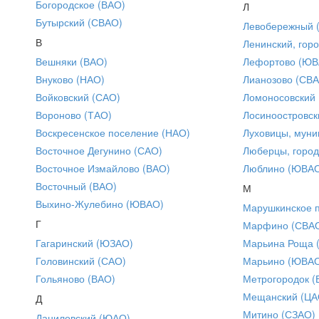
Богородское (ВАО)
Л
Бутырский (СВАО)
Левобережный 
В
Ленинский, горо
Вешняки (ВАО)
Лефортово (ЮВ
Внуково (НАО)
Лианозово (СВ
Войковский (САО)
Ломоносовский
Вороново (ТАО)
Лосиноостровск
Воскресенское поселение (НАО)
Луховицы, муни
Восточное Дегунино (САО)
Люберцы, город
Восточное Измайлово (ВАО)
Люблино (ЮВА
Восточный (ВАО)
М
Выхино-Жулебино (ЮВАО)
Марушкинское 
Г
Марфино (СВА
Гагаринский (ЮЗАО)
Марьина Роща 
Головинский (САО)
Марьино (ЮВА
Гольяново (ВАО)
Метрогородок (
Мещанский (ЦА
Д
Митино (СЗАО)
Даниловский (ЮАО)