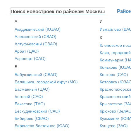
Райо
Поиск новостроек по районам Москвы
А
И
Академический (ЮЗАО)
Измайлово (ВА
Алексеевский (СВАО)
К
Алтуфьевский (СВАО)
Кленовское пос
Арбат (ЦАО)
Клин, городской
Аэропорт (САО)
Коммунарка (Н
Б
Коньково (ЮЗА
Бабушкинский (СВАО)
Коптево (САО)
Балашиха, городской округ (МО)
Котловка (ЮЗА
Басманный (ЦАО)
Краснопахорски
Беговой (САО)
Красносельский
Бекасово (ТАО)
Крылатское (ЗА
Бескудниковский (САО)
Крюково (ЗелАО
Бибирево (СВАО)
Кузьминки (ЮВ
Бирюлево Восточное (ЮАО)
Кунцево (ЗАО)