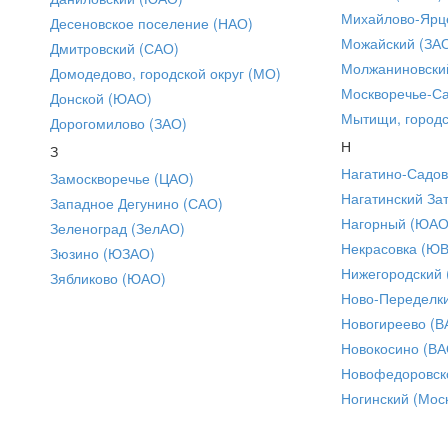
Михайлово-Ярце
Десеновское поселение (НАО)
Можайский (ЗА
Дмитровский (САО)
Молжаниновски
Домодедово, городской округ (МО)
Москворечье-С
Донской (ЮАО)
Мытищи, городс
Дорогомилово (ЗАО)
Н
З
Нагатино-Садо
Замоскворечье (ЦАО)
Нагатинский За
Западное Дегунино (САО)
Нагорный (ЮАО
Зеленоград (ЗелАО)
Некрасовка (Ю
Зюзино (ЮЗАО)
Нижегородский
Зябликово (ЮАО)
Ново-Переделки
Новогиреево (В
Новокосино (ВА
Новофедоровск
Ногинский (Моск