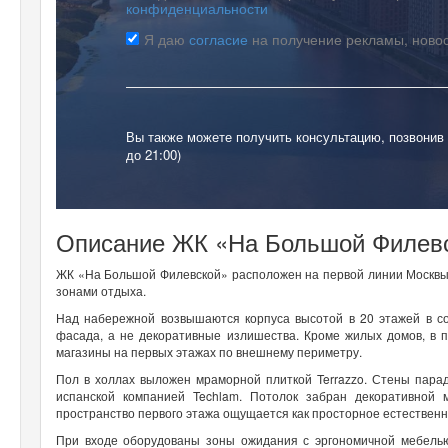
конфиденциальности
Я даю
согласие
на получение рекламы, ново
Вы также можете получить консультацию, позвонив
до 21:00)
Описание ЖК «На Большой Филевс
ЖК «На Большой Филевской» расположен на первой линии Москвы-р
зонами отдыха.
Над набережной возвышаются корпуса высотой в 20 этажей в с
фасада, а не декоративные излишества. Кроме жилых домов, в 
магазины на первых этажах по внешнему периметру.
Пол в холлах выложен мраморной плиткой Terrazzo. Стены пар
испанской компанией Techlam. Потолок забран декоративной 
пространство первого этажа ощущается как просторное естествен
При входе оборудованы зоны ожидания с эргономичной мебелью