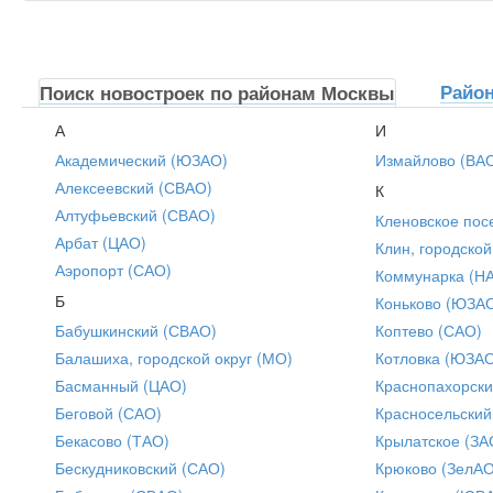
Райо
Поиск новостроек по районам Москвы
А
И
Академический (ЮЗАО)
Измайлово (ВА
Алексеевский (СВАО)
К
Алтуфьевский (СВАО)
Кленовское пос
Арбат (ЦАО)
Клин, городской
Аэропорт (САО)
Коммунарка (Н
Б
Коньково (ЮЗА
Бабушкинский (СВАО)
Коптево (САО)
Балашиха, городской округ (МО)
Котловка (ЮЗА
Басманный (ЦАО)
Краснопахорски
Беговой (САО)
Красносельский
Бекасово (ТАО)
Крылатское (ЗА
Бескудниковский (САО)
Крюково (ЗелАО