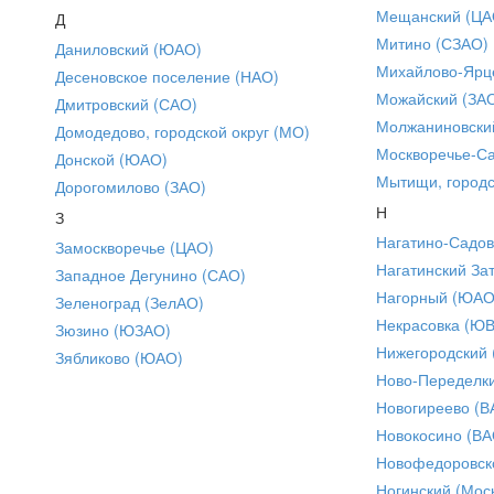
Мещанский (ЦА
Д
Митино (СЗАО)
Даниловский (ЮАО)
Михайлово-Ярце
Десеновское поселение (НАО)
Можайский (ЗА
Дмитровский (САО)
Молжаниновски
Домодедово, городской округ (МО)
Москворечье-С
Донской (ЮАО)
Мытищи, городс
Дорогомилово (ЗАО)
Н
З
Нагатино-Садо
Замоскворечье (ЦАО)
Нагатинский За
Западное Дегунино (САО)
Нагорный (ЮАО
Зеленоград (ЗелАО)
Некрасовка (Ю
Зюзино (ЮЗАО)
Нижегородский
Зябликово (ЮАО)
Ново-Переделки
Новогиреево (В
Новокосино (ВА
Новофедоровск
Ногинский (Моск