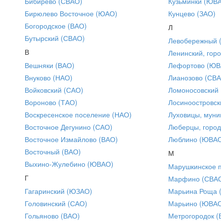
Бибирево (СВАО)
Кузьминки (ЮВ
Бирюлево Восточное (ЮАО)
Кунцево (ЗАО)
Богородское (ВАО)
Л
Бутырский (СВАО)
Левобережный 
В
Ленинский, горо
Вешняки (ВАО)
Лефортово (ЮВ
Внуково (НАО)
Лианозово (СВ
Войковский (САО)
Ломоносовский
Вороново (ТАО)
Лосиноостровск
Воскресенское поселение (НАО)
Луховицы, муни
Восточное Дегунино (САО)
Люберцы, город
Восточное Измайлово (ВАО)
Люблино (ЮВА
Восточный (ВАО)
М
Выхино-Жулебино (ЮВАО)
Марушкинское 
Г
Марфино (СВА
Гагаринский (ЮЗАО)
Марьина Роща 
Головинский (САО)
Марьино (ЮВА
Гольяново (ВАО)
Метрогородок (