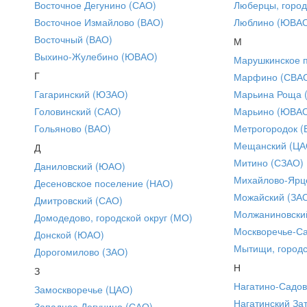
Восточное Дегунино (САО)
Люберцы, город
Восточное Измайлово (ВАО)
Люблино (ЮВА
Восточный (ВАО)
М
Выхино-Жулебино (ЮВАО)
Марушкинское 
Г
Марфино (СВА
Гагаринский (ЮЗАО)
Марьина Роща 
Головинский (САО)
Марьино (ЮВА
Гольяново (ВАО)
Метрогородок (
Мещанский (ЦА
Д
Митино (СЗАО)
Даниловский (ЮАО)
Михайлово-Ярце
Десеновское поселение (НАО)
Можайский (ЗА
Дмитровский (САО)
Молжаниновски
Домодедово, городской округ (МО)
Москворечье-С
Донской (ЮАО)
Мытищи, городс
Дорогомилово (ЗАО)
Н
З
Нагатино-Садо
Замоскворечье (ЦАО)
Нагатинский За
Западное Дегунино (САО)