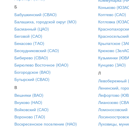
Б
Коньково (ЮЗА
Бабушкинский (СВАО)
Коптево (САО)
Балашиха, городской округ (МО)
Котловка (ЮЗА
Басманный (ЦАО)
Краснопахорски
Беговой (САО)
Красносельский
Бекасово (ТАО)
Крылатское (ЗА
Бескудниковский (САО)
Крюково (ЗелАО
Бибирево (СВАО)
Кузьминки (ЮВ
Бирюлево Восточное (ЮАО)
Кунцево (ЗАО)
Богородское (ВАО)
Л
Бутырский (СВАО)
Левобережный 
В
Ленинский, горо
Вешняки (ВАО)
Лефортово (ЮВ
Внуково (НАО)
Лианозово (СВ
Войковский (САО)
Ломоносовский
Вороново (ТАО)
Лосиноостровск
Воскресенское поселение (НАО)
Луховицы, муни