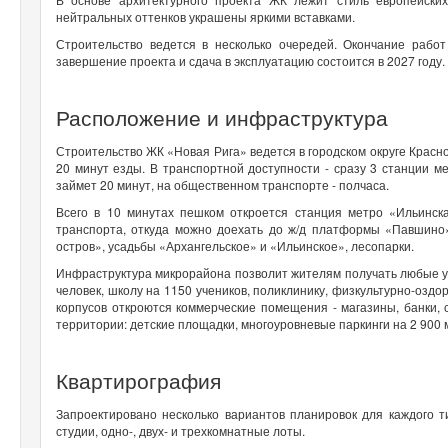
нейтральных оттенков украшены яркими вставками.
Строительство ведется в несколько очередей. Окончание рабо
завершение
проекта
и сдача в эксплуатацию состоится в 2027 году.
Расположение и инфраструктура
Строительство ЖК
«Новая Рига»
ведется в городском округе Красно
20 минут езды.​ В транспортной доступности - сразу 3 станции м
займет 20 минут, на общественном транспорте - полчаса.
Всего в 10 минутах пешком откроется станция метро «Ильинска
транспорта, откуда
можно доехать
до ж/д платформы «Павшино»
остров», усадьбы «Архангельское» и «Ильинское», лесопарки.
Инфраструктура микрорайона позволит жителям получать любые усл
человек, школу на 1150 учеников, поликлинику, физкультурно-озд
корпусов откроются коммерческие помещения - магазины, банки, 
территории: детские площадки, многоуровневые паркинги на 2 900
Квартирография
Запроектировано несколько вариантов планировок для каждого т
студии, одно-, двух- и трехкомнатные лоты.