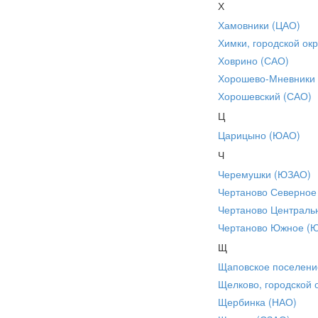
Х
Хамовники (ЦАО)
Химки, городской окр
Ховрино (САО)
Хорошево-Мневники
Хорошевский (САО)
Ц
Царицыно (ЮАО)
Ч
Черемушки (ЮЗАО)
Чертаново Северное
Чертаново Централь
Чертаново Южное (
Щ
Щаповское поселени
Щелково, городской 
Щербинка (НАО)