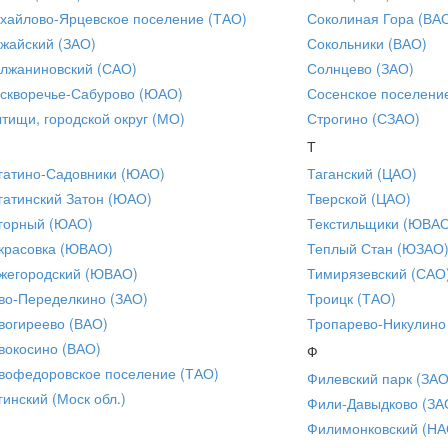
хайлово-Ярцевское поселение (ТАО)
Соколиная Гора (ВА
жайский (ЗАО)
Сокольники (ВАО)
лжаниновский (САО)
Солнцево (ЗАО)
скворечье-Сабурово (ЮАО)
Сосенское поселени
тищи, городской округ (МО)
Строгино (СЗАО)
Т
гатино-Садовники (ЮАО)
Таганский (ЦАО)
гатинский Затон (ЮАО)
Тверской (ЦАО)
горный (ЮАО)
Текстильщики (ЮВА
красовка (ЮВАО)
Теплый Стан (ЮЗАО
жегородский (ЮВАО)
Тимирязевский (САО
во-Переделкино (ЗАО)
Троицк (ТАО)
вогиреево (ВАО)
Тропарево-Никулино
вокосино (ВАО)
Ф
вофедоровское поселение (ТАО)
Филевский парк (ЗАО
гинский (Моск обл.)
Фили-Давыдково (ЗА
Филимонковский (НА