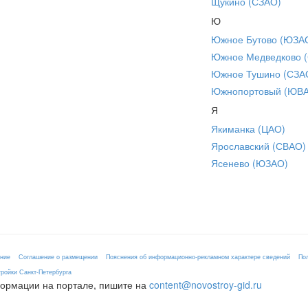
Щукино (СЗАО)
Ю
Южное Бутово (ЮЗА
Южное Медведково 
Южное Тушино (СЗА
Южнопортовый (ЮВ
Я
Якиманка (ЦАО)
Ярославский (СВАО)
Ясенево (ЮЗАО)
ение
Соглашение о размещении
Пояснения об информационно-рекламном характере сведений
По
ройки Санкт-Петербурга
формации на портале, пишите на
content@novostroy-gid.ru