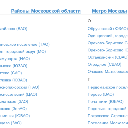
Районы Московской области
Метро Москвы
О
майлово (ВАО)
Обручевский (ЮЗАО)
Одинцовский, городс
Орехово-Борисово С
еновское поселение (ТАО)
Орехово-Борисово 
ин, городской округ (МО)
Останкинский (СВАО
ммунарка (НАО)
Отрадное (СВАО)
ньково (ЮЗАО)
Очаково-Матвеевско
птево (САО)
П
тловка (ЮЗАО)
аснопахорский (ТАО)
Первомайское посел
асносельский (ЦАО)
Перово (ВАО)
ылатское (ЗАО)
Печатники (ЮВАО)
юково (ЗелАО)
Подольск, городской 
зьминки (ЮВАО)
Покровское-Стрешне
нцево (ЗАО)
Поселение Московск