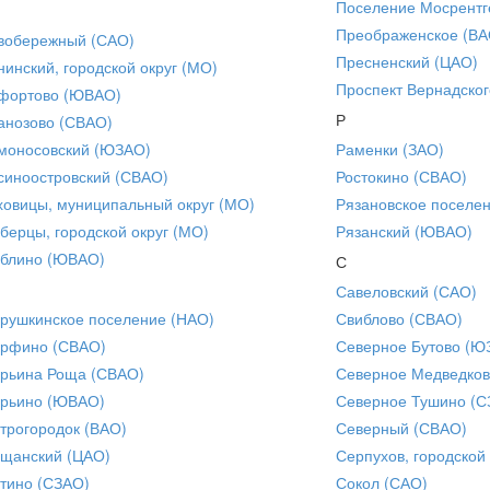
Поселение Мосрентг
Преображенское (ВА
вобережный (САО)
Пресненский (ЦАО)
нинский, городской округ (МО)
Проспект Вернадског
фортово (ЮВАО)
Р
анозово (СВАО)
моносовский (ЮЗАО)
Раменки (ЗАО)
синоостровский (СВАО)
Ростокино (СВАО)
ховицы, муниципальный округ (МО)
Рязановское поселе
берцы, городской округ (МО)
Рязанский (ЮВАО)
блино (ЮВАО)
С
Савеловский (САО)
рушкинское поселение (НАО)
Свиблово (СВАО)
рфино (СВАО)
Северное Бутово (Ю
рьина Роща (СВАО)
Северное Медведков
рьино (ЮВАО)
Северное Тушино (С
трогородок (ВАО)
Северный (СВАО)
щанский (ЦАО)
Серпухов, городской
тино (СЗАО)
Сокол (САО)