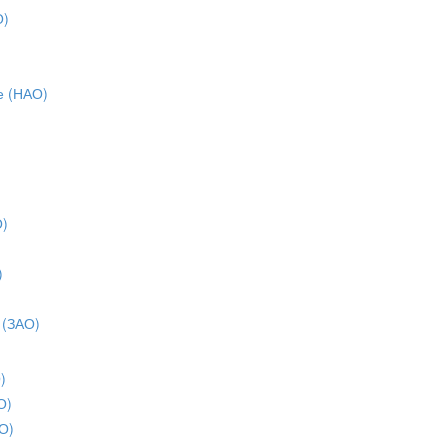
О)
е (НАО)
О)
)
)
 (ЗАО)
)
О)
О)