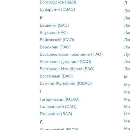
Богородское (ВАО)
Л
Бутырский (СВАО)
Ле
В
Ле
Вешняки (ВАО)
Ле
Внуково (НАО)
Ли
Войковский (САО)
Ло
Вороново (ТАО)
Ло
Воскресенское поселение (НАО)
Лу
Восточное Дегунино (САО)
Лю
Восточное Измайлово (ВАО)
Лю
Восточный (ВАО)
М
Выхино-Жулебино (ЮВАО)
Ма
Г
Ма
Гагаринский (ЮЗАО)
Ма
Головинский (САО)
Ма
Гольяново (ВАО)
Ме
Ме
Д
Ми
Даниловский (ЮАО)