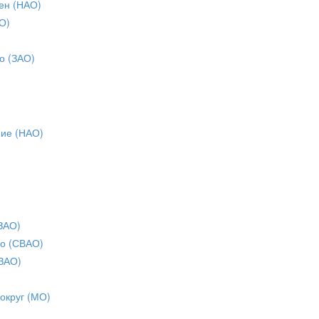
ен (НАО)
О)
о (ЗАО)
ние (НАО)
ЗАО)
о (СВАО)
ЗАО)
 округ (МО)