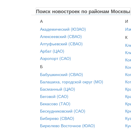
Поиск новостроек по районам Москвы
А
И
Академический (ЮЗАО)
Из
Алексеевский (СВАО)
К
Алтуфьевский (СВАО)
Кл
Арбат (ЦАО)
Кл
Аэропорт (САО)
Ко
Б
Ко
Бабушкинский (СВАО)
Ко
Балашиха, городской округ (МО)
Ко
Басманный (ЦАО)
Кр
Беговой (САО)
Кр
Бекасово (ТАО)
Кр
Бескудниковский (САО)
Кр
Бибирево (СВАО)
Ку
Бирюлево Восточное (ЮАО)
Ку