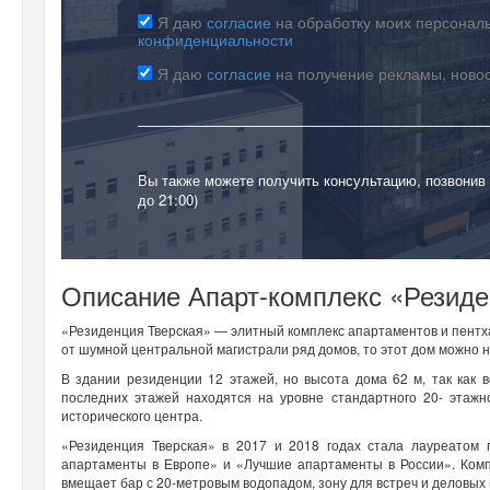
Я даю
согласие
на обработку моих персональ
конфиденциальности
Я даю
согласие
на получение рекламы, ново
Вы также можете получить консультацию, позвонив
до 21:00)
Описание Апарт-комплекс «Резиде
«Резиденция Тверская» — элитный комплекс апартаментов и пентхау
от шумной центральной магистрали ряд домов, то этот дом можно 
В здании резиденции 12 этажей, но высота дома 62 м, так как 
последних этажей находятся на уровне стандартного 20- этаж
исторического центра.
«Резиденция Тверская» в 2017 и 2018 годах стала лауреатом
апартаменты в Европе» и «Лучшие апартаменты в России». Комп
вмещает бар с 20-метровым водопадом, зону для встреч и деловых