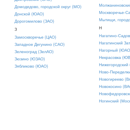
Молжаниновски
Домодедово, городской округ (МО)
Москворечье-С
Донской (ЮАО)
Мытищи, городс
Дорогомилово (ЗАО)
Н
З
Нагатино-Садо
Замоскворечье (ЦАО)
Нагатинский За
Западное Дегунино (САО)
Нагорный (ЮАО
Зеленоград (ЗелАО)
Некрасовка (Ю
Зюзино (ЮЗАО)
Нижегородский
Зябликово (ЮАО)
Ново-Переделки
Новогиреево (В
Новокосино (ВА
Новофедоровск
Ногинский (Моск