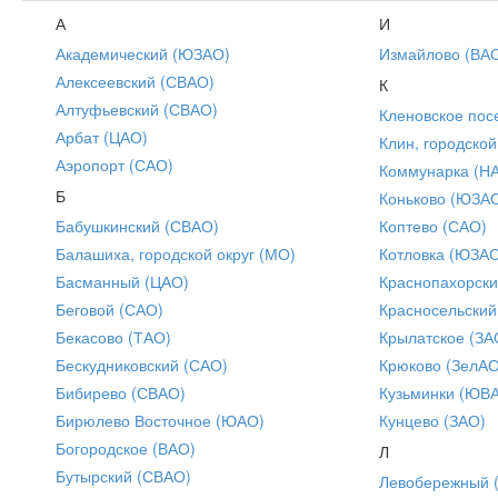
А
И
Академический (ЮЗАО)
Измайлово (ВА
Алексеевский (СВАО)
К
Алтуфьевский (СВАО)
Кленовское пос
Арбат (ЦАО)
Клин, городской
Аэропорт (САО)
Коммунарка (Н
Б
Коньково (ЮЗА
Бабушкинский (СВАО)
Коптево (САО)
Балашиха, городской округ (МО)
Котловка (ЮЗА
Басманный (ЦАО)
Краснопахорски
Беговой (САО)
Красносельский
Бекасово (ТАО)
Крылатское (ЗА
Бескудниковский (САО)
Крюково (ЗелАО
Бибирево (СВАО)
Кузьминки (ЮВ
Бирюлево Восточное (ЮАО)
Кунцево (ЗАО)
Богородское (ВАО)
Л
Бутырский (СВАО)
Левобережный 