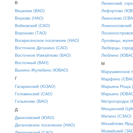
В
Ленинский, горо
Вешняки (ВАО)
Лефортово (ЮВ
Внуково (НАО)
Лианозово (СВ
Войковский (САО)
Ломоносовский
Вороново (ТАО)
Лосиноостровск
Воскресенское поселение (НАО)
Луховицы, муни
Восточное Дегунино (САО)
Люберцы, город
Восточное Измайлово (ВАО)
Люблино (ЮВА
Восточный (ВАО)
М
Выхино-Жулебино (ЮВАО)
Марушкинское 
Г
Марфино (СВА
Гагаринский (ЮЗАО)
Марьина Роща 
Головинский (САО)
Марьино (ЮВА
Гольяново (ВАО)
Метрогородок (
Мещанский (ЦА
Д
Митино (СЗАО)
Даниловский (ЮАО)
Михайлово-Ярце
Десеновское поселение (НАО)
Можайский (ЗА
Дмитровский (САО)