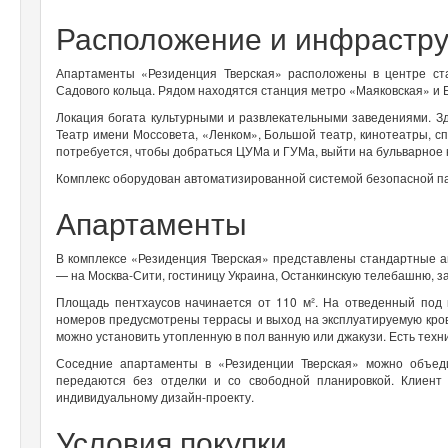
Расположение и инфрастр
Апартаменты «Резиденция Тверская» расположены в центре ста
Садового кольца. Рядом находятся станция метро «Маяковская» и 
Локация богата культурными и развлекательными заведениями. Зд
Театр имени Моссовета, «Ленком», Большой театр, кинотеатры, с
потребуется, чтобы добраться ЦУМа и ГУМа, выйти на бульварное 
Комплекс оборудован автоматизированной системой безопасной п
Апартаменты
В комплексе «Резиденция Тверская» представлены стандартные 
— на Москва-Сити, гостиницу Украина, Останкинскую телебашню, 
Площадь пентхаусов начинается от 110 м². На отведенный под
номеров предусмотрены террасы и выход на эксплуатируемую кров
можно установить утопленную в пол ванную или джакузи. Есть техн
Соседние апартаменты в «Резиденции Тверская» можно объеди
передаются без отделки и со свободной планировкой. Клиент
индивидуальному дизайн-проекту.
Условия покупки