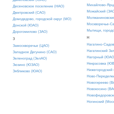
Михайлово-Ярце
Десеновское поселение (НАО)
Можайский (ЗА
Дмитровский (САО)
Молжаниновски
Домодедово, городской округ (МО)
Москворечье-С
Донской (ЮАО)
Мытищи, городс
Дорогомилово (ЗАО)
Н
З
Нагатино-Садо
Замоскворечье (ЦАО)
Нагатинский За
Западное Дегунино (САО)
Нагорный (ЮАО
Зеленоград (ЗелАО)
Некрасовка (Ю
Зюзино (ЮЗАО)
Нижегородский
Зябликово (ЮАО)
Ново-Переделки
Новогиреево (В
Новокосино (ВА
Новофедоровск
Ногинский (Моск