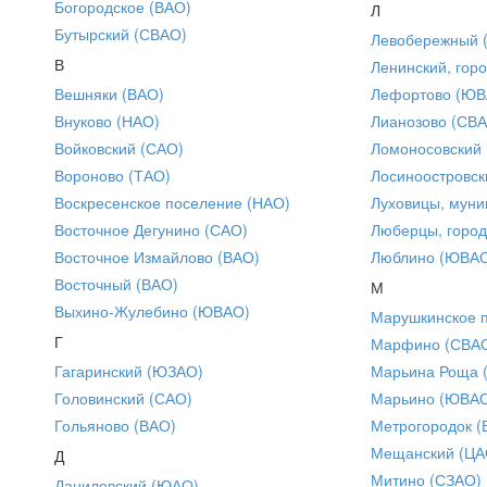
Богородское (ВАО)
Л
Бутырский (СВАО)
Левобережный 
В
Ленинский, горо
Вешняки (ВАО)
Лефортово (ЮВ
Внуково (НАО)
Лианозово (СВ
Войковский (САО)
Ломоносовский
Вороново (ТАО)
Лосиноостровск
Воскресенское поселение (НАО)
Луховицы, муни
Восточное Дегунино (САО)
Люберцы, город
Восточное Измайлово (ВАО)
Люблино (ЮВА
Восточный (ВАО)
М
Выхино-Жулебино (ЮВАО)
Марушкинское 
Г
Марфино (СВА
Гагаринский (ЮЗАО)
Марьина Роща 
Головинский (САО)
Марьино (ЮВА
Гольяново (ВАО)
Метрогородок (
Мещанский (ЦА
Д
Митино (СЗАО)
Даниловский (ЮАО)