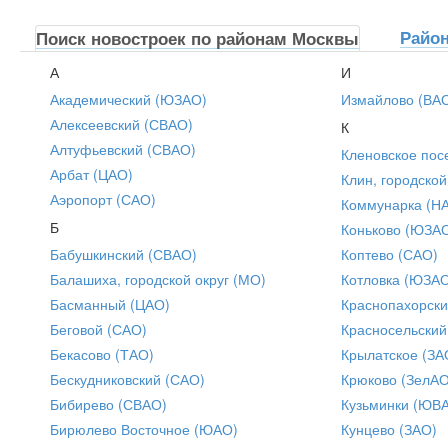
Райо
Поиск новостроек по районам Москвы
А
И
Академический (ЮЗАО)
Измайлово (ВА
Алексеевский (СВАО)
К
Алтуфьевский (СВАО)
Кленовское пос
Арбат (ЦАО)
Клин, городской
Аэропорт (САО)
Коммунарка (Н
Б
Коньково (ЮЗА
Бабушкинский (СВАО)
Коптево (САО)
Балашиха, городской округ (МО)
Котловка (ЮЗА
Басманный (ЦАО)
Краснопахорски
Беговой (САО)
Красносельский
Бекасово (ТАО)
Крылатское (ЗА
Бескудниковский (САО)
Крюково (ЗелАО
Бибирево (СВАО)
Кузьминки (ЮВ
Бирюлево Восточное (ЮАО)
Кунцево (ЗАО)