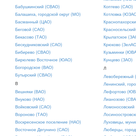
Бабушкинский (СВАО)
Коптево (САО)
Балашиха, городской округ (МО)
Котловка (ЮЗА
Басманный (ЦАО)
Краснопахорски
Беговой (САО)
Красносельский
Бекасово (ТАО)
Крылатское (ЗА
Бескудниковский (САО)
Крюково (ЗелАО
Бибирево (СВАО)
Кузьминки (ЮВ
Бирюлево Восточное (ЮАО)
Кунцево (ЗАО)
Богородское (ВАО)
Л
Бутырский (СВАО)
Левобережный 
В
Ленинский, горо
Вешняки (ВАО)
Лефортово (ЮВ
Внуково (НАО)
Лианозово (СВ
Войковский (САО)
Ломоносовский
Вороново (ТАО)
Лосиноостровск
Воскресенское поселение (НАО)
Луховицы, муни
Восточное Дегунино (САО)
Люберцы, город