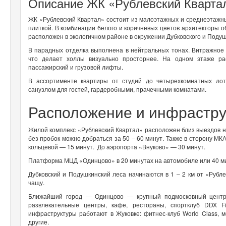
Описание ЖК «Рублевский Кварта
ЖК «Рублевский Квартал» состоит из малоэтажных и среднеэтажны
плиткой. В комбинации белого и коричневых цветов архитекторы 
расположен в экологичном районе в окружении Дубковского и Подуш
В парадных отделка выполнена в нейтральных тонах. Витражное о
что делает холлы визуально просторнее. На одном этаже ра
пассажирский и грузовой лифты.
В ассортименте квартиры от студий до четырехкомнатных лот
санузлом для гостей, гардеробными, прачечными комнатами.
Расположение и инфрастру
Жилой комплекс «Рублевский Квартал» расположен близ выездов н
без пробок можно добраться за 50 – 60 минут. Также в сторону М
кольцевой — 15 минут. До аэропорта «Внуково» — 30 минут.
Платформа МЦД «Одинцово» в 20 минутах на автомобиле или 40 м
Дубковский и Подушкинский леса начинаются в 1 – 2 км от «Рубл
чащу.
Ближайший город — Одинцово — крупный подмосковный центр, 
развлекательные центры, кафе, рестораны, спортклуб DDX F
инфраструктуры работают в Жуковке: фитнес-клуб World Class, 
другие.