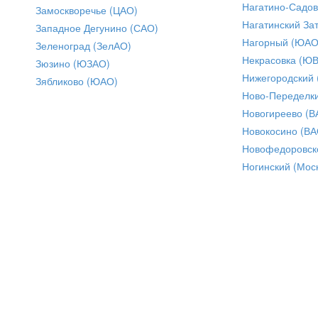
Нагатино-Садо
Замоскворечье (ЦАО)
Нагатинский За
Западное Дегунино (САО)
Нагорный (ЮАО
Зеленоград (ЗелАО)
Некрасовка (Ю
Зюзино (ЮЗАО)
Нижегородский
Зябликово (ЮАО)
Ново-Переделки
Новогиреево (В
Новокосино (ВА
Новофедоровск
Ногинский (Моск