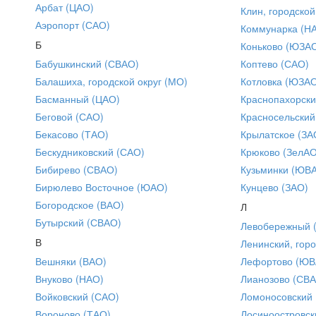
Арбат (ЦАО)
Клин, городской
Аэропорт (САО)
Коммунарка (Н
Б
Коньково (ЮЗА
Бабушкинский (СВАО)
Коптево (САО)
Балашиха, городской округ (МО)
Котловка (ЮЗА
Басманный (ЦАО)
Краснопахорски
Беговой (САО)
Красносельский
Бекасово (ТАО)
Крылатское (ЗА
Бескудниковский (САО)
Крюково (ЗелАО
Бибирево (СВАО)
Кузьминки (ЮВ
Бирюлево Восточное (ЮАО)
Кунцево (ЗАО)
Богородское (ВАО)
Л
Бутырский (СВАО)
Левобережный 
В
Ленинский, горо
Вешняки (ВАО)
Лефортово (ЮВ
Внуково (НАО)
Лианозово (СВ
Войковский (САО)
Ломоносовский
Вороново (ТАО)
Лосиноостровск