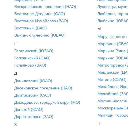
Воскресенское поселение (НАО)
Луховицы, муни
Восточное Дегунино (САО)
Люберцы, город
Восточное Измайлово (ВАО)
Люблино (ЮВА
Восточный (ВАО)
М
Выхино-Жулебино (ЮВАО)
Марушкинское 
Г
Марфино (СВА
Гагаринский (ЮЗАО)
Марьина Роща 
Головинский (САО)
Марьино (ЮВА
Гольяново (ВАО)
Метрогородок (
Мещанский (ЦА
Д
Митино (СЗАО)
Даниловский (ЮАО)
Михайлово-Ярце
Десеновское поселение (НАО)
Можайский (ЗА
Дмитровский (САО)
Молжаниновски
Домодедово, городской округ (МО)
Москворечье-С
Донской (ЮАО)
Мытищи, городс
Дорогомилово (ЗАО)
Н
З