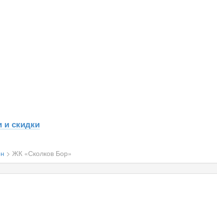
 и скидки
он
>
ЖК «Сколков Бор»