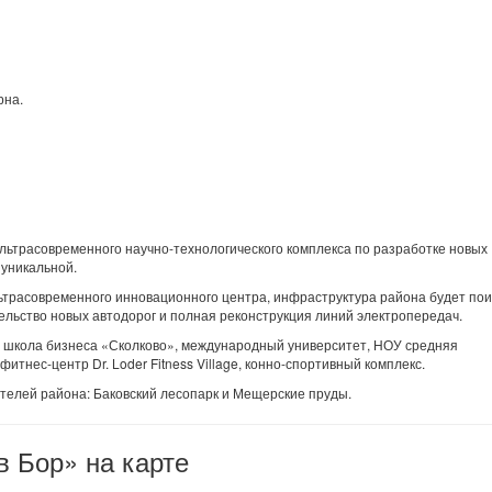
рна.
ультрасовременного научно-технологического комплекса по разработке новых
 уникальной.
ультрасовременного инновационного центра, инфраструктура района будет по
ельство новых автодорог и полная реконструкция линий электропередач.
: школа бизнеса «Сколково», международный университет, НОУ средняя
нес-центр Dr. Loder Fitness Village, конно-спортивный комплекс.
телей района: Баковский лесопарк и Мещерские пруды.
 Бор» на карте