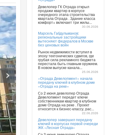
Девелопер ГК Отрада открыл
продажи квартир в корпусе
очередного этапа строительства
квартала Отрада . Здание класса
комфорт+ включает три жилы...
30.06.2026
Марсель Габдульманов:
региональные застройщики
вытесняют федералов в Москве
без ценовых войн
Рынок недвижимости вступил в
эпоху тектонических сдвигов, где
грубая сила рекламного бюджета
перестала быть главным оружием.
В новом выпуске канала...
25.06.2026
«Отрада Девелопмент» начала
передачу ключей в клубном доме
«Отрада на реке»
Со 2 июня девелопер Отрада
Девелопмент передет ключи
собственникам квартир в клубном
доме Отрада на реке . Проект
относится к бизнес-классу, рас...
22.06.2026
Девелопер завершил передачу
ключей в корпусах первой очереди
ЖК «Лесная Отрада»
Со 2 июня девелопер Отрада