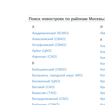
Поиск новостроек по районам Москвы
А
И
Академический (ЮЗАО)
Из
Алексеевский (СВАО)
К
Алтуфьевский (СВАО)
Кл
Арбат (ЦАО)
Кл
Аэропорт (САО)
Ко
Б
Ко
Бабушкинский (СВАО)
Ко
Балашиха, городской округ (МО)
Ко
Басманный (ЦАО)
Кр
Беговой (САО)
Кр
Бекасово (ТАО)
Кр
Бескудниковский (САО)
Кр
Бибирево (СВАО)
Ку