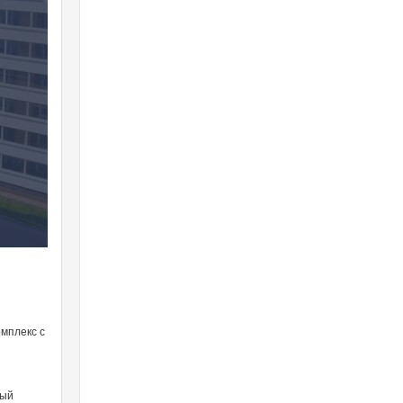
мплекс с
ный