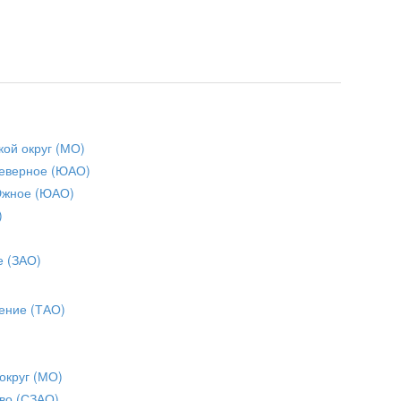
кой округ (МО)
еверное (ЮАО)
Южное (ЮАО)
)
е (ЗАО)
ение (ТАО)
округ (МО)
во (СЗАО)