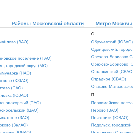
Районы Московской области
Метро Москвы
О
майлово (ВАО)
Обручевский (ЮЗАО)
Одинцовский, городс
Орехово-Борисово С
еновское поселение (ТАО)
Орехово-Борисово 
ин, городской округ (МО)
Останкинский (СВАО
ммунарка (НАО)
Отрадное (СВАО)
ньково (ЮЗАО)
Очаково-Матвеевско
птево (САО)
П
тловка (ЮЗАО)
аснопахорский (ТАО)
Первомайское посел
асносельский (ЦАО)
Перово (ВАО)
ылатское (ЗАО)
Печатники (ЮВАО)
юково (ЗелАО)
Подольск, городской 
зьминки (ЮВАО)
Покровское-Стрешне