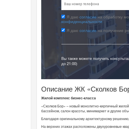
Я даю
согласие
на обработку мо
конфиденциальности
Я даю
согласие
на получение р
Вы также можете получить консульта
до 21:00)
Описание ЖК «Сколков Бо
Жилой комплекс бизнес-класса
«Сколков Бор» – новый монолитно-кирпичный жилой 
бассейном, салон красоты, минимаркет и другие об
Благодаря оригинальному архитектурному решению,
На верхних этажах расположены двухуровневые ква