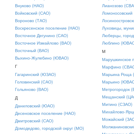
Внуково (НАО)
Лианозово (СВ
Войковский (САО)
Ломоносовский
Вороново (ТАО)
Лосиноостровск
Воскресенское поселение (НАО)
Луховицы, муни
Восточное Дегунино (САО)
Люберцы, город
Восточное Измайлово (ВАО)
Люблино (ЮВА
Восточный (ВАО)
М
Выхино-Жулебино (ЮВАО)
Марушкинское 
Г
Марфино (СВА
Гагаринский (ЮЗАО)
Марьина Роща 
Головинский (САО)
Марьино (ЮВА
Гольяново (ВАО)
Метрогородок (
Мещанский (ЦА
Д
Митино (СЗАО)
Даниловский (ЮАО)
Михайлово-Ярце
Десеновское поселение (НАО)
Можайский (ЗА
Дмитровский (САО)
Молжаниновски
Домодедово, городской округ (МО)
Москворечье-С