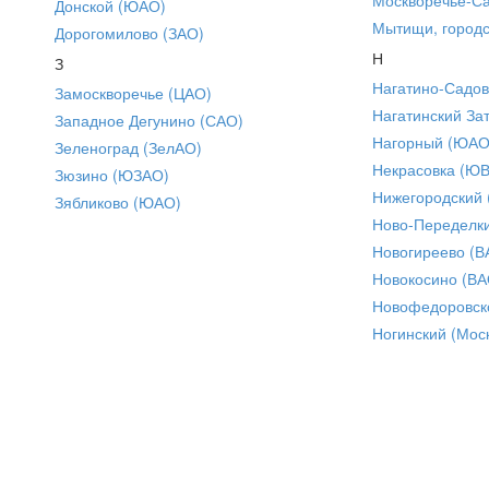
Донской (ЮАО)
Мытищи, городс
Дорогомилово (ЗАО)
Н
З
Нагатино-Садо
Замоскворечье (ЦАО)
Нагатинский За
Западное Дегунино (САО)
Нагорный (ЮАО
Зеленоград (ЗелАО)
Некрасовка (Ю
Зюзино (ЮЗАО)
Нижегородский
Зябликово (ЮАО)
Ново-Переделки
Новогиреево (В
Новокосино (ВА
Новофедоровск
Ногинский (Моск