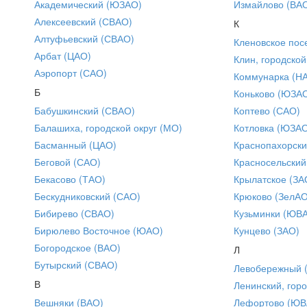
Академический (ЮЗАО)
Измайлово (ВА
Алексеевский (СВАО)
К
Алтуфьевский (СВАО)
Кленовское пос
Арбат (ЦАО)
Клин, городской
Аэропорт (САО)
Коммунарка (Н
Б
Коньково (ЮЗА
Бабушкинский (СВАО)
Коптево (САО)
Балашиха, городской округ (МО)
Котловка (ЮЗА
Басманный (ЦАО)
Краснопахорски
Беговой (САО)
Красносельский
Бекасово (ТАО)
Крылатское (ЗА
Бескудниковский (САО)
Крюково (ЗелАО
Бибирево (СВАО)
Кузьминки (ЮВ
Бирюлево Восточное (ЮАО)
Кунцево (ЗАО)
Богородское (ВАО)
Л
Бутырский (СВАО)
Левобережный 
В
Ленинский, горо
Вешняки (ВАО)
Лефортово (ЮВ