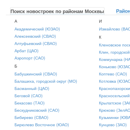
Райо
Поиск новостроек по районам Москвы
А
И
Академический (ЮЗАО)
Измайлово (ВА
Алексеевский (СВАО)
К
Алтуфьевский (СВАО)
Кленовское пос
Арбат (ЦАО)
Клин, городской
Аэропорт (САО)
Коммунарка (Н
Б
Коньково (ЮЗА
Бабушкинский (СВАО)
Коптево (САО)
Балашиха, городской округ (МО)
Котловка (ЮЗА
Басманный (ЦАО)
Краснопахорски
Беговой (САО)
Красносельский
Бекасово (ТАО)
Крылатское (ЗА
Бескудниковский (САО)
Крюково (ЗелАО
Бибирево (СВАО)
Кузьминки (ЮВ
Бирюлево Восточное (ЮАО)
Кунцево (ЗАО)