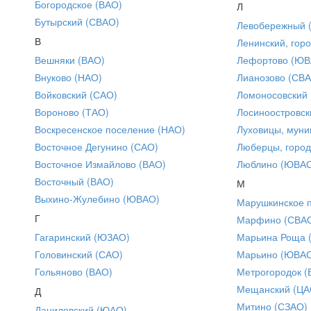
Богородское (ВАО)
Л
Бутырский (СВАО)
Левобережный 
В
Ленинский, горо
Вешняки (ВАО)
Лефортово (ЮВ
Внуково (НАО)
Лианозово (СВ
Войковский (САО)
Ломоносовский
Вороново (ТАО)
Лосиноостровск
Воскресенское поселение (НАО)
Луховицы, муни
Восточное Дегунино (САО)
Люберцы, город
Восточное Измайлово (ВАО)
Люблино (ЮВА
Восточный (ВАО)
М
Выхино-Жулебино (ЮВАО)
Марушкинское 
Г
Марфино (СВА
Гагаринский (ЮЗАО)
Марьина Роща 
Головинский (САО)
Марьино (ЮВА
Гольяново (ВАО)
Метрогородок (
Мещанский (ЦА
Д
Митино (СЗАО)
Даниловский (ЮАО)