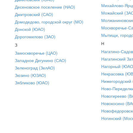
Михайлово-Ярце
Десеновское поселение (НАО)
Можайский (ЗА
Дмитровский (САО)
Молжаниновски
Домодедово, городской округ (МО)
Москворечье-С
Донской (ЮАО)
Мытищи, городс
Дорогомилово (ЗАО)
Н
З
Нагатино-Садо
Замоскворечье (ЦАО)
Нагатинский За
Западное Дегунино (САО)
Нагорный (ЮАО
Зеленоград (ЗелАО)
Некрасовка (Ю
Зюзино (ЮЗАО)
Нижегородский
Зябликово (ЮАО)
Ново-Переделки
Новогиреево (В
Новокосино (ВА
Новофедоровск
Ногинский (Моск