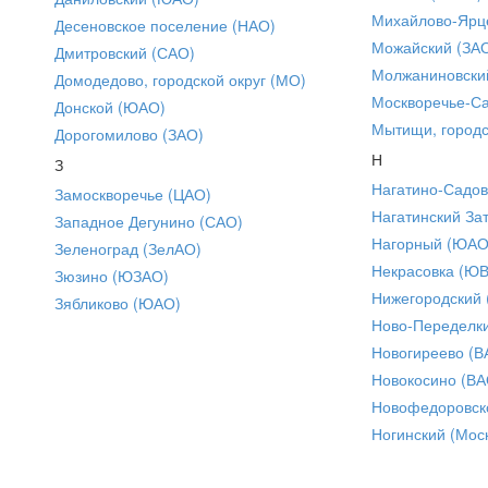
Михайлово-Ярце
Десеновское поселение (НАО)
Можайский (ЗА
Дмитровский (САО)
Молжаниновски
Домодедово, городской округ (МО)
Москворечье-С
Донской (ЮАО)
Мытищи, городс
Дорогомилово (ЗАО)
Н
З
Нагатино-Садо
Замоскворечье (ЦАО)
Нагатинский За
Западное Дегунино (САО)
Нагорный (ЮАО
Зеленоград (ЗелАО)
Некрасовка (Ю
Зюзино (ЮЗАО)
Нижегородский
Зябликово (ЮАО)
Ново-Переделки
Новогиреево (В
Новокосино (ВА
Новофедоровск
Ногинский (Моск