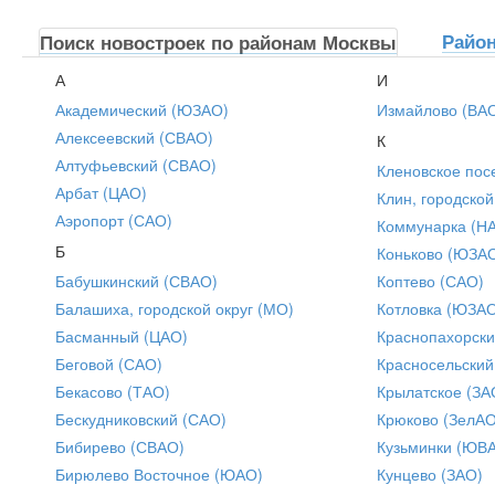
Райо
Поиск новостроек по районам Москвы
А
И
Академический (ЮЗАО)
Измайлово (ВА
Алексеевский (СВАО)
К
Алтуфьевский (СВАО)
Кленовское пос
Арбат (ЦАО)
Клин, городской
Аэропорт (САО)
Коммунарка (Н
Б
Коньково (ЮЗА
Бабушкинский (СВАО)
Коптево (САО)
Балашиха, городской округ (МО)
Котловка (ЮЗА
Басманный (ЦАО)
Краснопахорски
Беговой (САО)
Красносельский
Бекасово (ТАО)
Крылатское (ЗА
Бескудниковский (САО)
Крюково (ЗелАО
Бибирево (СВАО)
Кузьминки (ЮВ
Бирюлево Восточное (ЮАО)
Кунцево (ЗАО)