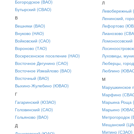
Богородское (ВАО)
Л
Бутырский (СВАО)
Левобережный 
В
Ленинский, горо
Вешняки (ВАО)
Лефортово (ЮВ
Внуково (НАО)
Лианозово (СВ
Войковский (САО)
Ломоносовский
Вороново (ТАО)
Лосиноостровск
Воскресенское поселение (НАО)
Луховицы, муни
Восточное Дегунино (САО)
Люберцы, город
Восточное Измайлово (ВАО)
Люблино (ЮВА
Восточный (ВАО)
М
Выхино-Жулебино (ЮВАО)
Марушкинское 
Г
Марфино (СВА
Гагаринский (ЮЗАО)
Марьина Роща 
Головинский (САО)
Марьино (ЮВА
Гольяново (ВАО)
Метрогородок (
Мещанский (ЦА
Д
Митино (СЗАО)
Даниловский (ЮАО)