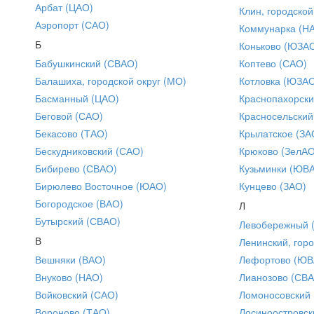
Арбат (ЦАО)
Клин, городской
Аэропорт (САО)
Коммунарка (Н
Б
Коньково (ЮЗА
Бабушкинский (СВАО)
Коптево (САО)
Балашиха, городской округ (МО)
Котловка (ЮЗА
Басманный (ЦАО)
Краснопахорски
Беговой (САО)
Красносельский
Бекасово (ТАО)
Крылатское (ЗА
Бескудниковский (САО)
Крюково (ЗелАО
Бибирево (СВАО)
Кузьминки (ЮВ
Бирюлево Восточное (ЮАО)
Кунцево (ЗАО)
Богородское (ВАО)
Л
Бутырский (СВАО)
Левобережный 
В
Ленинский, горо
Вешняки (ВАО)
Лефортово (ЮВ
Внуково (НАО)
Лианозово (СВ
Войковский (САО)
Ломоносовский
Вороново (ТАО)
Лосиноостровск