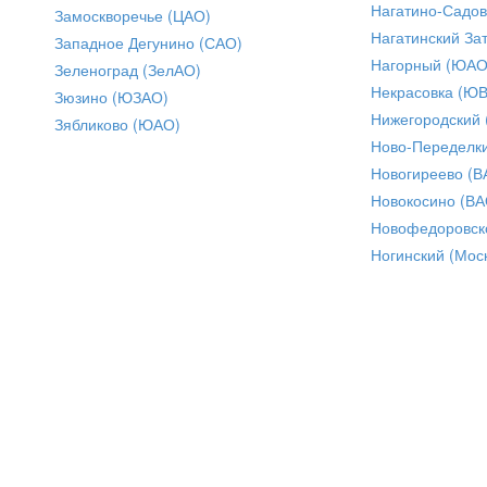
Нагатино-Садо
Замоскворечье (ЦАО)
Нагатинский За
Западное Дегунино (САО)
Нагорный (ЮАО
Зеленоград (ЗелАО)
Некрасовка (Ю
Зюзино (ЮЗАО)
Нижегородский
Зябликово (ЮАО)
Ново-Переделки
Новогиреево (В
Новокосино (ВА
Новофедоровск
Ногинский (Моск