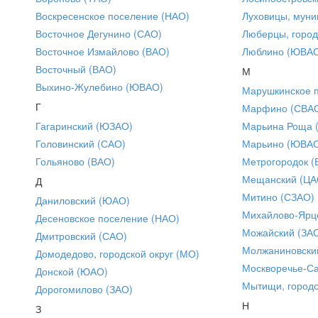
Воскресенское поселение (НАО)
Луховицы, муни
Восточное Дегунино (САО)
Люберцы, город
Восточное Измайлово (ВАО)
Люблино (ЮВА
Восточный (ВАО)
М
Выхино-Жулебино (ЮВАО)
Марушкинское 
Г
Марфино (СВА
Гагаринский (ЮЗАО)
Марьина Роща 
Головинский (САО)
Марьино (ЮВА
Гольяново (ВАО)
Метрогородок (
Мещанский (ЦА
Д
Митино (СЗАО)
Даниловский (ЮАО)
Михайлово-Ярце
Десеновское поселение (НАО)
Можайский (ЗА
Дмитровский (САО)
Молжаниновски
Домодедово, городской округ (МО)
Москворечье-С
Донской (ЮАО)
Мытищи, городс
Дорогомилово (ЗАО)
Н
З