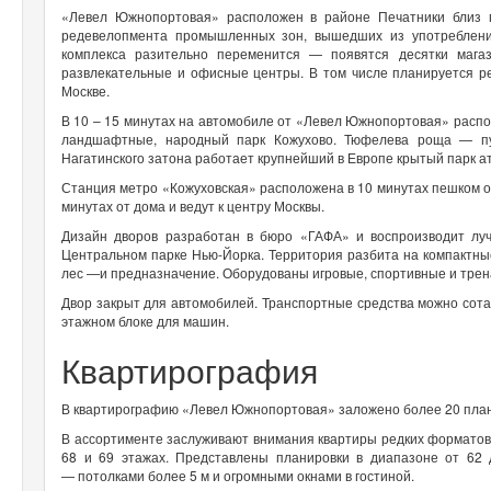
«Левел Южнопортовая» расположен в районе Печатники близ 
редевелопмента промышленных зон, вышедших из употребления
комплекса разительно переменится — появятся десятки магази
развлекательные и офисные центры. В том числе планируется р
Москве.
В 10 – 15 минутах на автомобиле от «Левел Южнопортовая» расп
ландшафтные, народный парк Кожухово. Тюфелева роща — пу
Нагатинского затона работает крупнейший в Европе крытый парк 
Станция метро «Кожуховская» расположена в 10 минутах пешком от
минутах от дома и ведут к центру Москвы.
Дизайн дворов разработан в бюро «ГАФА» и воспроизводит луч
Центральном парке Нью-Йорка. Территория разбита на компактные
лес —и предназначение. Оборудованы игровые, спортивные и трена
Двор закрыт для автомобилей. Транспортные средства можно сота
этажном блоке для машин.
Квартирография
В квартирографию «Левел Южнопортовая» заложено более 20 план
В ассортименте заслуживают внимания квартиры редких форматов
68 и 69 этажах. Представлены планировки в диапазоне от 62
— потолками более 5 м и огромными окнами в гостиной.