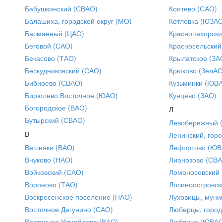
Бабушкинский (СВАО)
Коптево (САО)
Балашиха, городской округ (МО)
Котловка (ЮЗА
Басманный (ЦАО)
Краснопахорски
Беговой (САО)
Красносельский
Бекасово (ТАО)
Крылатское (ЗА
Бескудниковский (САО)
Крюково (ЗелАО
Бибирево (СВАО)
Кузьминки (ЮВ
Бирюлево Восточное (ЮАО)
Кунцево (ЗАО)
Богородское (ВАО)
Л
Бутырский (СВАО)
Левобережный 
В
Ленинский, горо
Вешняки (ВАО)
Лефортово (ЮВ
Внуково (НАО)
Лианозово (СВ
Войковский (САО)
Ломоносовский
Вороново (ТАО)
Лосиноостровск
Воскресенское поселение (НАО)
Луховицы, муни
Восточное Дегунино (САО)
Люберцы, город
Восточное Измайлово (ВАО)
Люблино (ЮВА