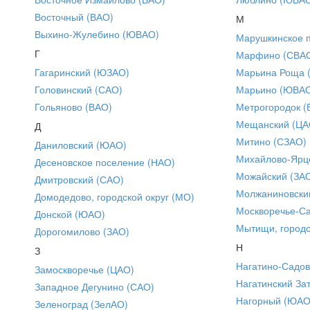
Восточный (ВАО)
М
Выхино-Жулебино (ЮВАО)
Марушкинское 
Г
Марфино (СВА
Гагаринский (ЮЗАО)
Марьина Роща 
Головинский (САО)
Марьино (ЮВА
Гольяново (ВАО)
Метрогородок (
Мещанский (ЦА
Д
Митино (СЗАО)
Даниловский (ЮАО)
Михайлово-Ярце
Десеновское поселение (НАО)
Можайский (ЗА
Дмитровский (САО)
Молжаниновски
Домодедово, городской округ (МО)
Москворечье-С
Донской (ЮАО)
Мытищи, городс
Дорогомилово (ЗАО)
Н
З
Нагатино-Садо
Замоскворечье (ЦАО)
Нагатинский За
Западное Дегунино (САО)
Нагорный (ЮАО
Зеленоград (ЗелАО)