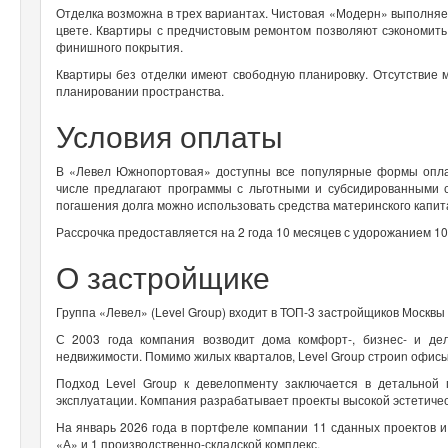
Отделка возможна в трех вариантах. Чистовая «Модерн» выполняе
цвете. Квартиры с предчистовым ремонтом позволяют сэкономить
финишного покрытия.
Квартиры без отделки имеют свободную планировку. Отсутствие 
планировании пространства.
Условия оплаты
В «Левел Южнопортовая» доступны все популярные формы оплат
числе предлагают программы с льготными и субсидированными ст
погашения долга можно использовать средства материнского капи
Рассрочка предоставляется на 2 года 10 месяцев с удорожанием 10
О застройщике
Группа «Левел» (Level Group) входит в ТОП-3 застройщиков Москв
С 2003 года компания возводит дома комфорт-, бизнес- и дел
недвижимости. Помимо жилых кварталов, Level Group строиn офисы,
Подход Level Group к девелопменту заключается в детальной
эксплуатации. Компания разрабатывает проекты высокой эстетичес
На январь 2026 года в портфеле компании 11 сданных проектов и 
«А» и 1 производственно-складской комплекс.