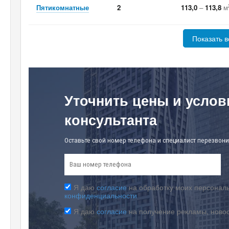
Пятикомнатные
2
113,0
–
113,8
м
Показать в
Уточнить цены и услов
консультанта
Оставьте свой номер телефона и специалист перезвони
Я даю
согласие
на обработку моих персональ
конфиденциальности
Я даю
согласие
на получение рекламы, ново