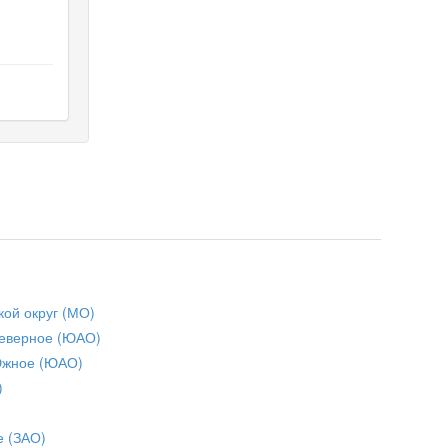
кой округ (МО)
еверное (ЮАО)
Южное (ЮАО)
)
е (ЗАО)