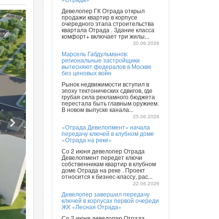
Девелопер ГК Отрада открыл
продажи квартир в корпусе
очередного этапа строительства
квартала Отрада . Здание класса
комфорт+ включает три жилы...
30.06.2026
Марсель Габдульманов:
региональные застройщики
вытесняют федералов в Москве
без ценовых войн
Рынок недвижимости вступил в
эпоху тектонических сдвигов, где
грубая сила рекламного бюджета
перестала быть главным оружием.
В новом выпуске канала...
25.06.2026
«Отрада Девелопмент» начала
передачу ключей в клубном доме
«Отрада на реке»
Со 2 июня девелопер Отрада
Девелопмент передет ключи
собственникам квартир в клубном
доме Отрада на реке . Проект
относится к бизнес-классу, рас...
22.06.2026
Девелопер завершил передачу
ключей в корпусах первой очереди
ЖК «Лесная Отрада»
Со 2 июня девелопер Отрада