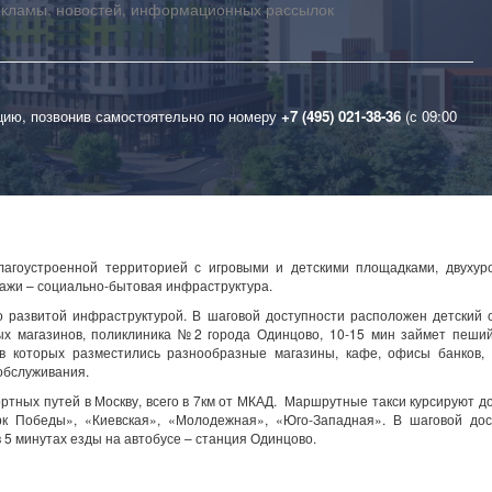
екламы, новостей, информационных рассылок
цию, позвонив самостоятельно по номеру
+7 (495) 021-38-36
(с 09:00
лагоустроенной территорией с игровыми и детскими площадками, двухур
этажи – социально-бытовая инфраструктура.
 развитой инфраструктурой. В шаговой доступности расположен детский 
вых магазинов, поликлиника №2 города Одинцово, 10-15 мин займет пеши
 в которых разместились разнообразные магазины, кафе, офисы банков, 
обслуживания.
тных путей в Москву, всего в 7км от МКАД. Маршрутные такси курсируют д
рк Победы», «Киевская», «Молодежная», «Юго-Западная». В шаговой дос
 5 минутах езды на автобусе – станция Одинцово.