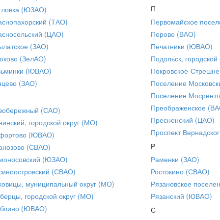
П
тловка (ЮЗАО)
аснопахорский (ТАО)
Первомайское посел
асносельский (ЦАО)
Перово (ВАО)
ылатское (ЗАО)
Печатники (ЮВАО)
юково (ЗелАО)
Подольск, городской 
зьминки (ЮВАО)
Покровское-Стрешне
нцево (ЗАО)
Поселение Московск
Поселение Мосрентг
Преображенское (ВА
вобережный (САО)
Пресненский (ЦАО)
нинский, городской округ (МО)
Проспект Вернадског
фортово (ЮВАО)
Р
анозово (СВАО)
моносовский (ЮЗАО)
Раменки (ЗАО)
синоостровский (СВАО)
Ростокино (СВАО)
ховицы, муниципальный округ (МО)
Рязановское поселе
берцы, городской округ (МО)
Рязанский (ЮВАО)
блино (ЮВАО)
С