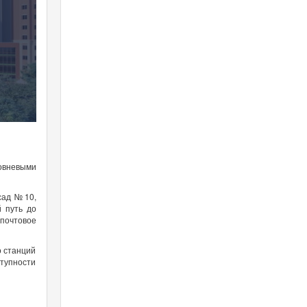
овневыми
сад №10,
й путь до
почтовое
о станций
тупности