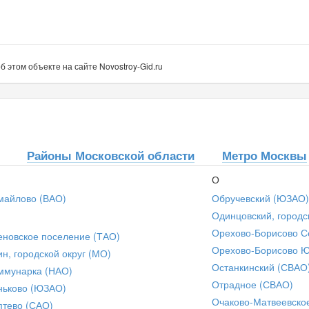
этом объекте на сайте Novostroy-Gid.ru
Районы Московской области
Метро Москвы
О
майлово (ВАО)
Обручевский (ЮЗАО)
Одинцовский, городс
Орехово-Борисово С
еновское поселение (ТАО)
Орехово-Борисово 
ин, городской округ (МО)
Останкинский (СВАО
ммунарка (НАО)
Отрадное (СВАО)
ньково (ЮЗАО)
Очаково-Матвеевско
птево (САО)