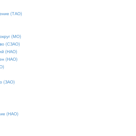
ение (ТАО)
округ (МО)
во (СЗАО)
ий (НАО)
ен (НАО)
О)
о (ЗАО)
ние (НАО)