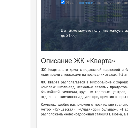
Я даю
согласие
на получение р
Вы также можете получить консульта
до 21:00)
Описание ЖК «Кварта»
ЖС Кварта, это дома с подземной парковкой и б
квартирами с террасами на последних этажах. 1-2 
ЖС Кварта располагается в микрорайоне с хорошо
комплекс школа-сад, несколько сетевых продукто
ближайшей гимназии, крупных торговых центров,
отделение, химчистка и другие предприятия сферы 
Комплекс удобно расположен относительно транспор
метро «Кунцевская», «Славянский бульвар», «Па
расположена железнодорожная станция Баковка, а в