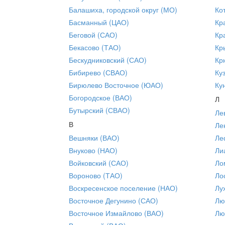
Балашиха, городской округ (МО)
Ко
Басманный (ЦАО)
Кр
Беговой (САО)
Кр
Бекасово (ТАО)
Кр
Бескудниковский (САО)
Кр
Бибирево (СВАО)
Ку
Бирюлево Восточное (ЮАО)
Ку
Богородское (ВАО)
Л
Бутырский (СВАО)
Ле
В
Ле
Вешняки (ВАО)
Ле
Внуково (НАО)
Ли
Войковский (САО)
Ло
Вороново (ТАО)
Ло
Воскресенское поселение (НАО)
Лу
Восточное Дегунино (САО)
Лю
Восточное Измайлово (ВАО)
Лю