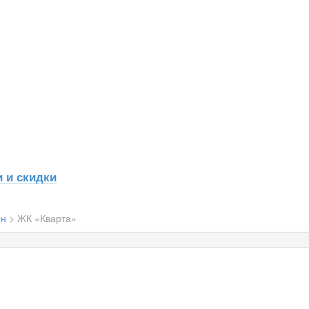
 и скидки
он
>
ЖК «Кварта»