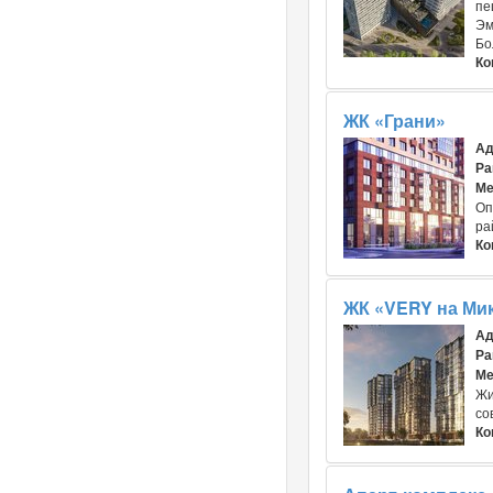
пе
Эм
Бо
Ко
ЖК «Грани»
Ад
Ра
Ме
Оп
ра
Ко
ЖК «VERY на Мик
Ад
Ра
Ме
Жи
со
Ко