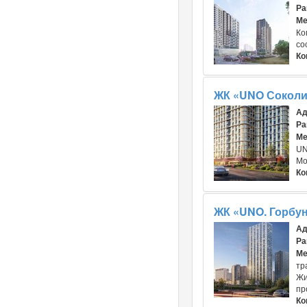
Ра
Ме
Ко
со
Ко
ЖК «UNO Соколин
Ад
Ра
Ме
UN
Мо
Ко
ЖК «UNO. Горбун
Ад
Ра
Ме
тр
Жи
пр
Ко