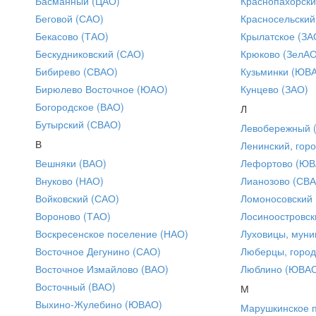
Басманный (ЦАО)
Краснопахорски
Беговой (САО)
Красносельский
Бекасово (ТАО)
Крылатское (ЗА
Бескудниковский (САО)
Крюково (ЗелАО
Бибирево (СВАО)
Кузьминки (ЮВ
Бирюлево Восточное (ЮАО)
Кунцево (ЗАО)
Богородское (ВАО)
Л
Бутырский (СВАО)
Левобережный 
В
Ленинский, горо
Вешняки (ВАО)
Лефортово (ЮВ
Внуково (НАО)
Лианозово (СВ
Войковский (САО)
Ломоносовский
Вороново (ТАО)
Лосиноостровск
Воскресенское поселение (НАО)
Луховицы, муни
Восточное Дегунино (САО)
Люберцы, город
Восточное Измайлово (ВАО)
Люблино (ЮВА
Восточный (ВАО)
М
Выхино-Жулебино (ЮВАО)
Марушкинское 