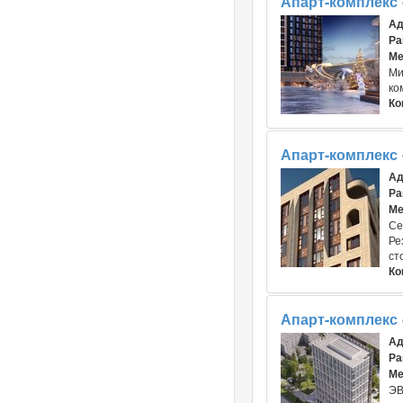
Апарт-комплекс
Ад
Ра
Ме
Ми
ко
Ко
Апарт-комплекс
Ад
Ра
Ме
Се
Ре
ст
Ко
Апарт-комплекс
Ад
Ра
Ме
ЭВ