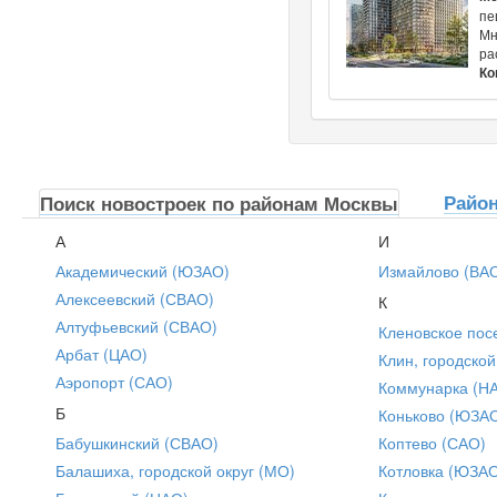
пе
Мн
ра
Ко
Райо
Поиск новостроек по районам Москвы
А
И
Академический (ЮЗАО)
Измайлово (ВА
Алексеевский (СВАО)
К
Алтуфьевский (СВАО)
Кленовское пос
Арбат (ЦАО)
Клин, городской
Аэропорт (САО)
Коммунарка (Н
Б
Коньково (ЮЗА
Бабушкинский (СВАО)
Коптево (САО)
Балашиха, городской округ (МО)
Котловка (ЮЗА