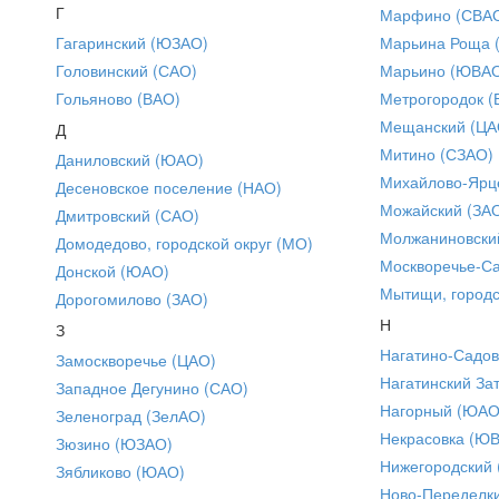
Г
Марфино (СВА
Гагаринский (ЮЗАО)
Марьина Роща 
Головинский (САО)
Марьино (ЮВА
Гольяново (ВАО)
Метрогородок (
Мещанский (ЦА
Д
Митино (СЗАО)
Даниловский (ЮАО)
Михайлово-Ярце
Десеновское поселение (НАО)
Можайский (ЗА
Дмитровский (САО)
Молжаниновски
Домодедово, городской округ (МО)
Москворечье-С
Донской (ЮАО)
Мытищи, городс
Дорогомилово (ЗАО)
Н
З
Нагатино-Садо
Замоскворечье (ЦАО)
Нагатинский За
Западное Дегунино (САО)
Нагорный (ЮАО
Зеленоград (ЗелАО)
Некрасовка (Ю
Зюзино (ЮЗАО)
Нижегородский
Зябликово (ЮАО)
Ново-Переделки