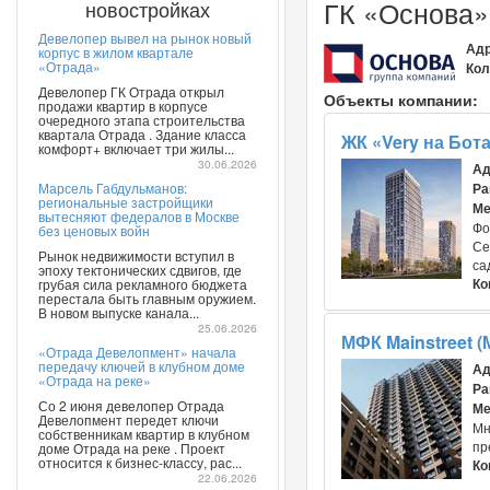
ГК «Основа»
новостройках
Девелопер вывел на рынок новый
Адр
корпус в жилом квартале
«Отрада»
Кол
Девелопер ГК Отрада открыл
Объекты компании:
продажи квартир в корпусе
очередного этапа строительства
квартала Отрада . Здание класса
ЖК «Very на Бот
комфорт+ включает три жилы...
30.06.2026
Ад
Марсель Габдульманов:
Ра
региональные застройщики
Ме
вытесняют федералов в Москве
Фо
без ценовых войн
Се
Рынок недвижимости вступил в
са
эпоху тектонических сдвигов, где
Ко
грубая сила рекламного бюджета
перестала быть главным оружием.
В новом выпуске канала...
25.06.2026
МФК Mainstreet (
«Отрада Девелопмент» начала
передачу ключей в клубном доме
Ад
«Отрада на реке»
Ра
Со 2 июня девелопер Отрада
Ме
Девелопмент передет ключи
Мн
собственникам квартир в клубном
пр
доме Отрада на реке . Проект
относится к бизнес-классу, рас...
Ко
22.06.2026