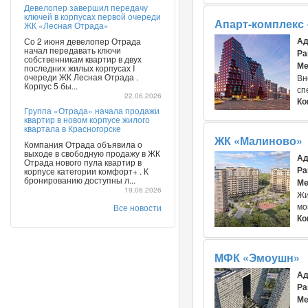
Девелопер завершил передачу
ключей в корпусах первой очереди
Апарт-комплекс
ЖК «Лесная Отрада»
Ад
Со 2 июня девелопер Отрада
начал передавать ключи
Ра
собственникам квартир в двух
Ме
последних жилых корпусах I
очереди ЖК Лесная Отрада .
Вн
Корпус 5 бы...
сп
22.06.2026
Ко
Группа «Отрада» начала продажи
квартир в новом корпусе жилого
квартала в Красногорске
ЖК «Малиново»
Компания Отрада объявила о
выходе в свободную продажу в ЖК
Ад
Отрада нового пула квартир в
Ра
корпусе категории комфорт+ . К
бронированию доступны л...
Ме
19.06.2026
Жи
мо
Все новости
Ко
МФК «Эмоушн»
Ад
Ра
Ме