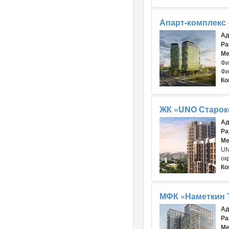
Апарт-комплекс
Ад
Ра
Ме
Фи
Фи
Ко
ЖК «UNO Староко
Ад
Ра
Ме
UN
ок
Ко
МФК «Наметкин 
Ад
Ра
Ме