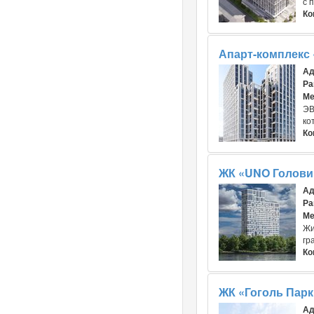
с 
Ко
Апарт-комплекс
Ад
Ра
Ме
ЭВ
ко
Ко
ЖК «UNO Голови
Ад
Ра
Ме
Жи
гр
Ко
ЖК «Гоголь Парк
Ад