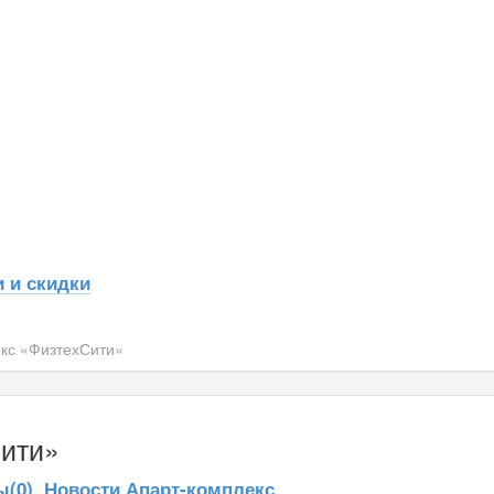
 и скидки
кс «ФизтехСити»
Сити»
(0)
Новости Апарт-комплекс