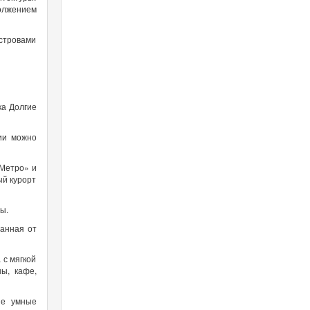
олжением
стровами
ка Долгие
ии можно
«Метро» и
ый курорт
сы.
ванная от
 с мягкой
ы, кафе,
ые умные