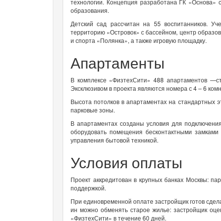
технологии. Концепция разработана ГК «Основа» с
образования.
Детский сад рассчитан на 55 воспитанников. Уч
территорию «Островок» с бассейном, центр образов
и спорта «Полянка», а также игровую площадку.
Апартаменты
В комплексе «ФизтехСити» 488 апартаментов —сту
Эксклюзивом в проекта являются номера с 4 – 6 ком
Высота потолков в апартаментах на стандартных э
парковые зоны.
В апартаментах созданы условия для подключени
оборудовать помещения бесконтактными замками 
управления бытовой техникой.
Условия оплаты
Проект аккредитован в крупных банках Москвы: па
поддержкой.
При единовременной оплате застройщик готов сдела
ин можно обменять старое жилье: застройщик оце
«ФизтехСити» в течение 60 дней.