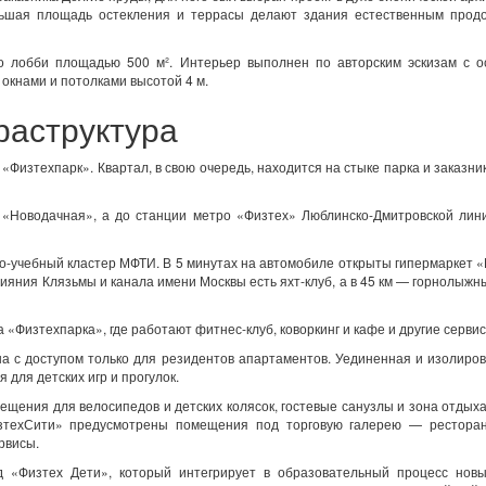
ьшая площадь остекления и террасы делают здания естественным прод
о лобби площадью 500 м². Интерьер выполнен по авторским эскизам с о
окнами и потолками высотой 4 м.
раструктура
Физтехпарк». Квартал, в свою очередь, находится на стыке парка и заказни
«Новодачная», а до станции метро «Физтех» Люблинско-Дмитровской лин
о-учебный кластер МФТИ. В 5 минутах на автомобиле открыты гипермаркет 
лияния Клязьмы и канала имени Москвы есть яхт-клуб, а в 45 км — горнолыжн
«Физтехпарка», где работают фитнес-клуб, коворкинг и кафе и другие серви
на с доступом только для резидентов апартаментов. Уединенная и изолиро
для детских игр и прогулок.
щения для велосипедов и детских колясок, гостевые санузлы и зона отдыха
зтехСити» предусмотрены помещения под торговую галерею — ресторан
рвисы.
д «Физтех Дети», который интегрирует в образовательный процесс нов