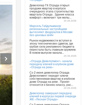
Девелопер ГК Отрада открыл
продажи квартир в корпусе
очередного этапа строительства
квартала Отрада . Здание класса
комфорт+ включает три жилы...
30.06.2026
Марсель Габдульманов:
региональные застройщики
вытесняют федералов в Москве
без ценовых войн
Рынок недвижимости вступил в
эпоху тектонических сдвигов, где
грубая сила рекламного бюджета
перестала быть главным оружием.
В новом выпуске канала...
25.06.2026
«Отрада Девелопмент» начала
передачу ключей в клубном доме
«Отрада на реке»
Со 2 июня девелопер Отрада
Девелопмент передет ключи
собственникам квартир в клубном
доме Отрада на реке . Проект
относится к бизнес-классу, рас...
22.06.2026
Девелопер завершил передачу
ключей в корпусах первой очереди
ЖК «Лесная Отрада»
Со 2 июня девелопер Отрада