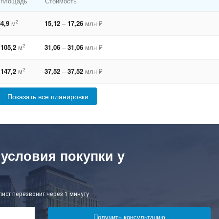
 площадь
Стоимость
2
4,9
м
15,12
–
17,26
млн ₽
2
105,2
м
31,06
–
31,06
млн ₽
2
147,2
м
37,52
–
37,52
млн ₽
Показать все планировки
 условия покупки у
лист перезвонит через 1 минуту