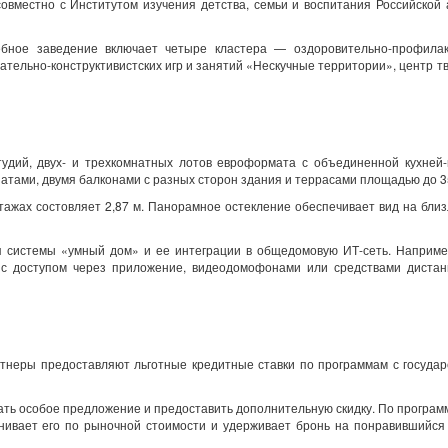
овместно с Институтом изучения детства, семьи и воспитания Российской
ебное заведение включает четыре кластера — оздоровительно-профилак
ательно-конструктивистских игр и занятий «Нескучные территории», центр т
дий, двух- и трехкомнатных лотов евроформата с объединенной кухней-г
натами, двумя балконами с разных сторон здания и террасами площадью до 3
тажах состовляет 2,87 м. Панорамное остекление обеспечивает вид на бл
я системы «умный дом» и ее интеграции в общедомовую ИТ-сеть. Наприме
с доступом через приложение, видеодомофонами или средствами дистан
ртнеры предоставляют льготные кредитные ставки по программам с госуда
ть особое предложение и предоставить дополнительную скидку. По програм
нивает его по рыночной стоимости и удерживает бронь на понравившийся