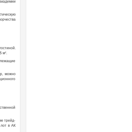
 академии
тическую
ворчества
остиной.
5 м².
излежащие
р, можно
ционного
рственной
ме трейд-
 лот в АК