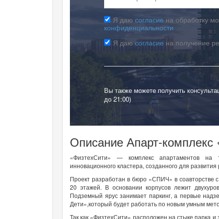
Я даю
согласие
на обработку мо
конфиденциальности
Я даю
согласие
на получение р
Вы также можете получить консульта
до 21:00)
Описание Апарт-комплекс 
«ФизтехСити» — комплекс апартаментов на те
инновационного кластера, созданного для развития
Проект разработан в бюро «СПИЧ» в соавторстве с 
20 этажей. В основании корпусов лежит двухуров
Подземный ярус занимает паркинг, а первые надз
Дети»,который будет работать по новым умным мет
Так как «ФизтехСити» расположен на стыке парка и 