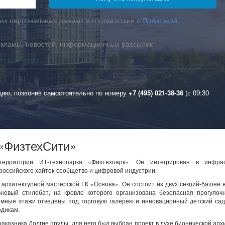
их персональных данных в соответствии с
Политикой
екламы, новостей, информационных рассылок
цию, позвонив самостоятельно по номеру
+7 (495) 021-38-36
(с 09:30
«ФизтехСити»
рритории ИТ-технопарка «Физтехпарк». Он интегрирован в инфрас
 российского хайтек-сообщетво и цифровой индустрии.
архитектурной мастерской ГК «Основа». Он состоит из двух секций-башен 
невый стилобат, на кровле которого организована безопасная прогулочн
емные этажи отведены под торговую галерею и инновационный детский са
одикам.
заказника Долгие пруды, для него был выбран проект в духе бионической арх