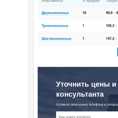
Апартаменты
В продаже
Общая
Двухкомнатные
18
49,9
–
6
Трехкомнатные
1
105,2
–
Шестикомнатные
1
147,2
–
Уточнить цены и
консультанта
Оставьте свой номер телефона и специа