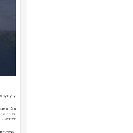
труктуру
высотой в
ая зона.
д «Физтех
итектуры.