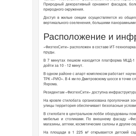
Природный декоративный орнамент фасадов, бол
природного окружения.
Доступ в жилые секции осуществляется из общег
вертикального озеленения, большими панорамными 
Расположение и инф
«ФизтехСити» расположен в составе ИТ-технопарка «
пруды.
В 7 минутах пешком находится платформа МЦД-1 
дойти за 10 - 12 минут.
В одном районе с апарт-комплексом работает научн
ТРК «РИО». В 4 км по Дмитровскому шоссе в точке с
Яхрома.
Резидентам «ФизтехСити» доступна инфраструктура 
На кровле стилобата организована прогулочная зо
улицы территория обеспечивает безопасные условия 
В стилобате в центральном лобби оборудованы поме
мебелью и столиками. По внешнему фасаду «Фи
магазины, аптеки, косметические салоны и другие се
На площади в 1 225 м² открывается детский са