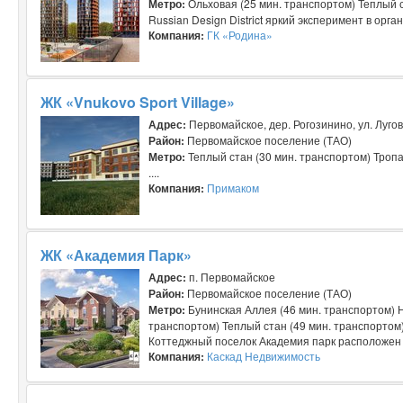
Метро:
Ольховая (25 мин. транспортом) Теплый с
Russian Design District яркий эксперимент в орг
Компания:
ГК «Родина»
ЖК «Vnukovo Sport Village»
Адрес:
Первомайское, дер. Рогозинино, ул. Луго
Район:
Первомайское поселение (ТАО)
Метро:
Теплый стан (30 мин. транспортом) Тропа
....
Компания:
Примаком
ЖК «Академия Парк»
Адрес:
п. Первомайское
Район:
Первомайское поселение (ТАО)
Метро:
Бунинская Аллея (46 мин. транспортом) Н
транспортом) Теплый стан (49 мин. транспортом
Коттеджный поселок Академия парк расположен 
Компания:
Каскад Недвижимость