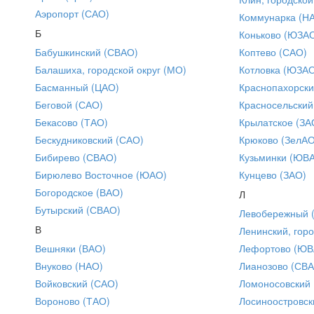
Аэропорт (САО)
Коммунарка (Н
Б
Коньково (ЮЗА
Бабушкинский (СВАО)
Коптево (САО)
Балашиха, городской округ (МО)
Котловка (ЮЗА
Басманный (ЦАО)
Краснопахорски
Беговой (САО)
Красносельский
Бекасово (ТАО)
Крылатское (ЗА
Бескудниковский (САО)
Крюково (ЗелАО
Бибирево (СВАО)
Кузьминки (ЮВ
Бирюлево Восточное (ЮАО)
Кунцево (ЗАО)
Богородское (ВАО)
Л
Бутырский (СВАО)
Левобережный 
В
Ленинский, горо
Вешняки (ВАО)
Лефортово (ЮВ
Внуково (НАО)
Лианозово (СВ
Войковский (САО)
Ломоносовский
Вороново (ТАО)
Лосиноостровск