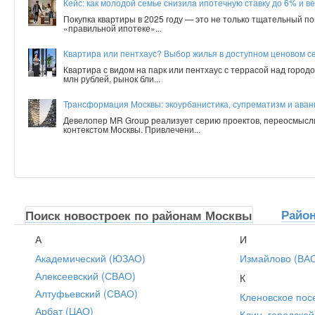
Кейс: как молодой семье снизила ипотечную ставку до 6% и ве
Покупка квартиры в 2025 году — это не только тщательный по
«правильной ипотеке»...
Квартира или пентхаус? Выбор жилья в доступном ценовом с
Квартира с видом на парк или пентхаус с террасой над город
млн рублей, рынок бли...
Трансформация Москвы: экоурбанистика, супрематизм и аванг
Девелопер MR Group реализует серию проектов, переосмысл
контекстом Москвы. Привлечени...
Райо
Поиск новостроек по районам Москвы
А
И
Академический (ЮЗАО)
Измайлово (ВА
Алексеевский (СВАО)
К
Алтуфьевский (СВАО)
Кленовское пос
Арбат (ЦАО)
Клин, городской