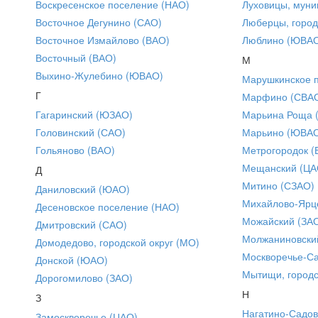
Воскресенское поселение (НАО)
Луховицы, муни
Восточное Дегунино (САО)
Люберцы, город
Восточное Измайлово (ВАО)
Люблино (ЮВА
Восточный (ВАО)
М
Выхино-Жулебино (ЮВАО)
Марушкинское 
Г
Марфино (СВА
Гагаринский (ЮЗАО)
Марьина Роща 
Головинский (САО)
Марьино (ЮВА
Гольяново (ВАО)
Метрогородок (
Мещанский (ЦА
Д
Митино (СЗАО)
Даниловский (ЮАО)
Михайлово-Ярце
Десеновское поселение (НАО)
Можайский (ЗА
Дмитровский (САО)
Молжаниновски
Домодедово, городской округ (МО)
Москворечье-С
Донской (ЮАО)
Мытищи, городс
Дорогомилово (ЗАО)
Н
З
Нагатино-Садо
Замоскворечье (ЦАО)