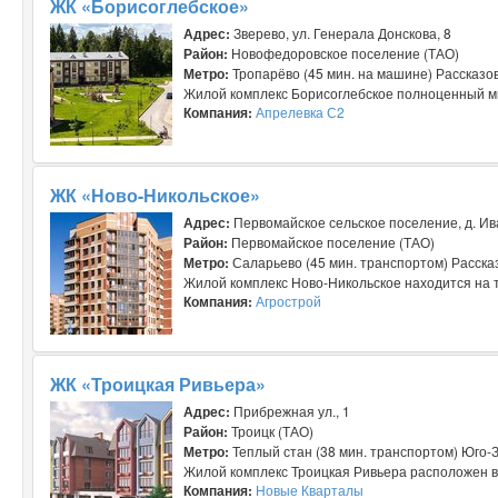
ЖК «Борисоглебское»
Адрес:
Зверево, ул. Генерала Донскова, 8
Район:
Новофедоровское поселение (ТАО)
Метро:
Тропарёво (45 мин. на машине) Рассказов
Жилой комплекс Борисоглебское полноценный мик
Компания:
Апрелевка С2
ЖК «Ново-Никольское»
Адрес:
Первомайское сельское поселение, д. Ива
Район:
Первомайское поселение (ТАО)
Метро:
Саларьево (45 мин. транспортом) Рассказ
Жилой комплекс Ново-Никольское находится на т
Компания:
Агрострой
ЖК «Троицкая Ривьера»
Адрес:
Прибрежная ул., 1
Район:
Троицк (ТАО)
Метро:
Теплый стан (38 мин. транспортом) Юго-
Жилой комплекс Троицкая Ривьера расположен в 
Компания:
Новые Кварталы