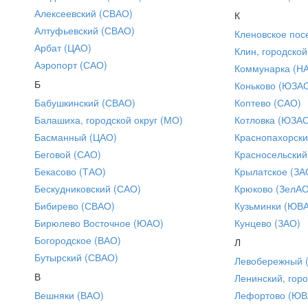
Алексеевский (СВАО)
К
Алтуфьевский (СВАО)
Кленовское пос
Арбат (ЦАО)
Клин, городской
Аэропорт (САО)
Коммунарка (Н
Б
Коньково (ЮЗА
Бабушкинский (СВАО)
Коптево (САО)
Балашиха, городской округ (МО)
Котловка (ЮЗА
Басманный (ЦАО)
Краснопахорски
Беговой (САО)
Красносельский
Бекасово (ТАО)
Крылатское (ЗА
Бескудниковский (САО)
Крюково (ЗелАО
Бибирево (СВАО)
Кузьминки (ЮВ
Бирюлево Восточное (ЮАО)
Кунцево (ЗАО)
Богородское (ВАО)
Л
Бутырский (СВАО)
Левобережный 
В
Ленинский, горо
Вешняки (ВАО)
Лефортово (ЮВ