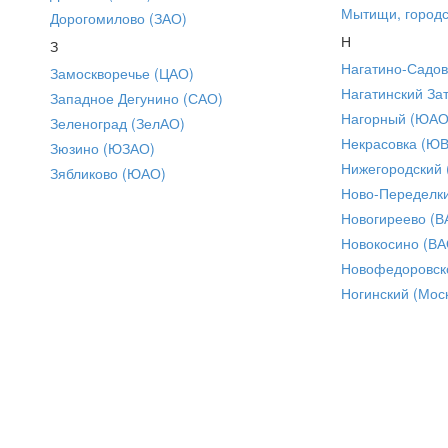
Мытищи, городс
Дорогомилово (ЗАО)
Н
З
Нагатино-Садо
Замоскворечье (ЦАО)
Нагатинский За
Западное Дегунино (САО)
Нагорный (ЮАО
Зеленоград (ЗелАО)
Некрасовка (Ю
Зюзино (ЮЗАО)
Нижегородский
Зябликово (ЮАО)
Ново-Переделки
Новогиреево (В
Новокосино (ВА
Новофедоровск
Ногинский (Моск