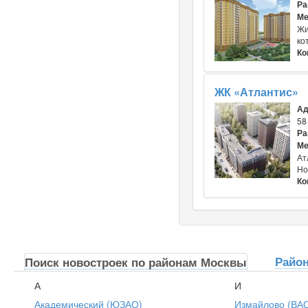
Ра
Ме
Жи
ко
Ко
ЖК «Атлантис»
Ад
58
Ра
Ме
Ат
Но
Ко
Райо
Поиск новостроек по районам Москвы
А
И
Академический (ЮЗАО)
Измайлово (ВА