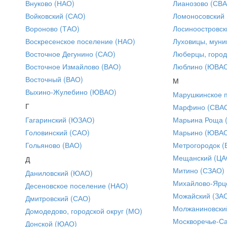
Внуково (НАО)
Лианозово (СВ
Войковский (САО)
Ломоносовский
Вороново (ТАО)
Лосиноостровск
Воскресенское поселение (НАО)
Луховицы, муни
Восточное Дегунино (САО)
Люберцы, город
Восточное Измайлово (ВАО)
Люблино (ЮВА
Восточный (ВАО)
М
Выхино-Жулебино (ЮВАО)
Марушкинское 
Г
Марфино (СВА
Гагаринский (ЮЗАО)
Марьина Роща 
Головинский (САО)
Марьино (ЮВА
Гольяново (ВАО)
Метрогородок (
Мещанский (ЦА
Д
Митино (СЗАО)
Даниловский (ЮАО)
Михайлово-Ярце
Десеновское поселение (НАО)
Можайский (ЗА
Дмитровский (САО)
Молжаниновски
Домодедово, городской округ (МО)
Москворечье-С
Донской (ЮАО)