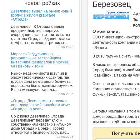
Березовец
новостройках
Девелопер вывел на рынок новый
Адр
корпус в жилом квартале
«Отрада»
Тел
Кол
Девелопер ГК Отрада открыл
продажи квартир в корпусе
О компании:
очередного этапа строительства
ООО Инвестиционно-строи
квартала Отрада . Здание класса
деятельность компания на
комфорт+ включает три жилы...
30.06.2026
области.
Марсель Габдульманов:
В 2010 году «на счету» к
региональные застройщики
вытесняют федералов в Москве
В числе построенных объе
без ценовых войн
(город Дмитров), жилой м
Рынок недвижимости вступил в
Гравийной, а также на ули
эпоху тектонических сдвигов, где
грубая сила рекламного бюджета
Основная деятельность к
перестала быть главным оружием.
Компания осуществляет п
В новом выпуске канала...
25.06.2026
функций эксплуатационно
«Отрада Девелопмент» начала
передачу ключей в клубном доме
«Отрада на реке»
Сегодня компания в том ч
Со 2 июня девелопер Отрада
домов города Дмитров, а 
Девелопмент передет ключи
компания ведёт по монол
собственникам квартир в клубном
доме Отрада на реке . Проект
относится к бизнес-классу, рас...
Получить бе
22.06.2026