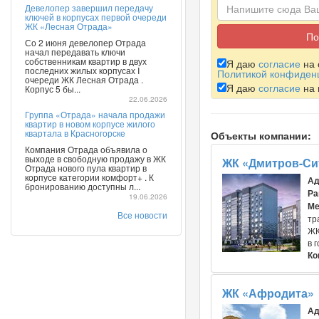
Девелопер завершил передачу
ключей в корпусах первой очереди
ЖК «Лесная Отрада»
Со 2 июня девелопер Отрада
начал передавать ключи
собственникам квартир в двух
Я даю
согласие
на 
последних жилых корпусах I
Политикой конфиден
очереди ЖК Лесная Отрада .
Я даю
согласие
на 
Корпус 5 бы...
22.06.2026
Группа «Отрада» начала продажи
квартир в новом корпусе жилого
квартала в Красногорске
Объекты компании:
Компания Отрада объявила о
выходе в свободную продажу в ЖК
ЖК «Дмитров-Си
Отрада нового пула квартир в
корпусе категории комфорт+ . К
Ад
бронированию доступны л...
Ра
19.06.2026
Ме
Все новости
тр
ЖК
в 
Ко
ЖК «Афродита»
Ад