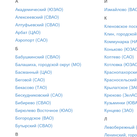
А
И
Академический (ЮЗАО)
Измайлово (ВА
Алексеевский (СВАО)
К
Алтуфьевский (СВАО)
Кленовское пос
Арбат (ЦАО)
Клин, городской
Аэропорт (САО)
Коммунарка (Н
Б
Коньково (ЮЗА
Бабушкинский (СВАО)
Коптево (САО)
Балашиха, городской округ (МО)
Котловка (ЮЗА
Басманный (ЦАО)
Краснопахорски
Беговой (САО)
Красносельский
Бекасово (ТАО)
Крылатское (ЗА
Бескудниковский (САО)
Крюково (ЗелАО
Бибирево (СВАО)
Кузьминки (ЮВ
Бирюлево Восточное (ЮАО)
Кунцево (ЗАО)
Богородское (ВАО)
Л
Бутырский (СВАО)
Левобережный 
В
Ленинский, горо