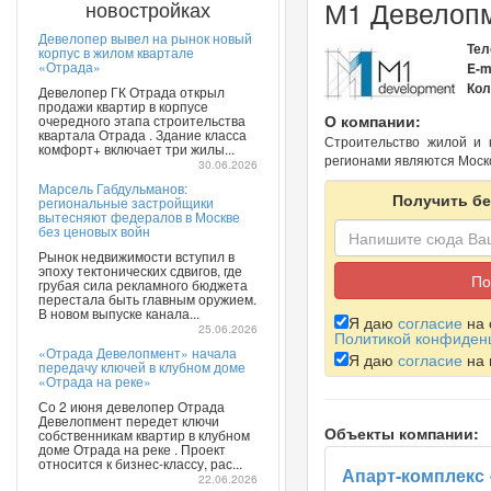
М1 Девелоп
новостройках
Девелопер вывел на рынок новый
Тел
корпус в жилом квартале
«Отрада»
E-m
Кол
Девелопер ГК Отрада открыл
продажи квартир в корпусе
О компании:
очередного этапа строительства
квартала Отрада . Здание класса
Строительство жилой и 
комфорт+ включает три жилы...
регионами являются Моско
30.06.2026
Марсель Габдульманов:
Получить бе
региональные застройщики
вытесняют федералов в Москве
без ценовых войн
Рынок недвижимости вступил в
эпоху тектонических сдвигов, где
грубая сила рекламного бюджета
перестала быть главным оружием.
В новом выпуске канала...
Я даю
согласие
на 
25.06.2026
Политикой конфиден
«Отрада Девелопмент» начала
Я даю
согласие
на 
передачу ключей в клубном доме
«Отрада на реке»
Со 2 июня девелопер Отрада
Девелопмент передет ключи
Объекты компании:
собственникам квартир в клубном
доме Отрада на реке . Проект
относится к бизнес-классу, рас...
Апарт-комплекс
22.06.2026