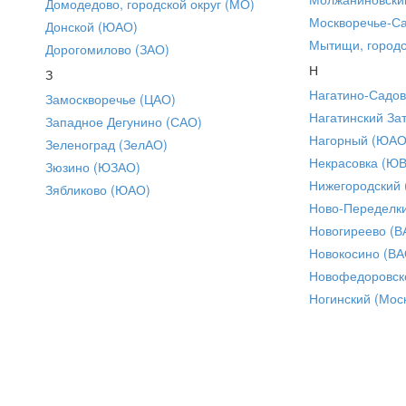
Домодедово, городской округ (МО)
Москворечье-С
Донской (ЮАО)
Мытищи, городс
Дорогомилово (ЗАО)
Н
З
Нагатино-Садо
Замоскворечье (ЦАО)
Нагатинский За
Западное Дегунино (САО)
Нагорный (ЮАО
Зеленоград (ЗелАО)
Некрасовка (Ю
Зюзино (ЮЗАО)
Нижегородский
Зябликово (ЮАО)
Ново-Переделки
Новогиреево (В
Новокосино (ВА
Новофедоровск
Ногинский (Моск