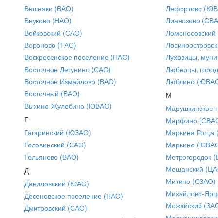
Вешняки (ВАО)
Лефортово (ЮВ
Внуково (НАО)
Лианозово (СВ
Войковский (САО)
Ломоносовский
Вороново (ТАО)
Лосиноостровск
Воскресенское поселение (НАО)
Луховицы, муни
Восточное Дегунино (САО)
Люберцы, город
Восточное Измайлово (ВАО)
Люблино (ЮВА
Восточный (ВАО)
М
Выхино-Жулебино (ЮВАО)
Марушкинское 
Г
Марфино (СВА
Гагаринский (ЮЗАО)
Марьина Роща 
Головинский (САО)
Марьино (ЮВА
Гольяново (ВАО)
Метрогородок (
Мещанский (ЦА
Д
Митино (СЗАО)
Даниловский (ЮАО)
Михайлово-Ярце
Десеновское поселение (НАО)
Можайский (ЗА
Дмитровский (САО)
Молжаниновски