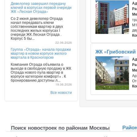
Ад
Девелопер завершил передачу
ключей в корпусах первой очереди
Ра
ЖК «Лесная Отрада»
Ме
Со 2 июня девелопер Отрада
тр
начал передавать ключи
М1
собственникам квартир в двух
дв
последних жилых корпусах I
очереди ЖК Лесная Отрада .
Ко
Корпус 5 бы...
22.06.2026
Группа «Отрада» начала продажи
ЖК «Грибовский
квартир в новом корпусе жилого
квартала в Красногорске
Ад
Компания Отрада объявила о
Ра
выходе в свободную продажу в ЖК
Ме
Отрада нового пула квартир в
Ар
корпусе категории комфорт+ . К
бронированию доступны л...
От
19.06.2026
Ко
Все новости
Райо
Поиск новостроек по районам Москвы