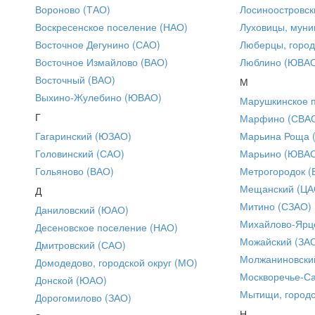
Вороново (ТАО)
Лосиноостровск
Воскресенское поселение (НАО)
Луховицы, муни
Восточное Дегунино (САО)
Люберцы, город
Восточное Измайлово (ВАО)
Люблино (ЮВА
Восточный (ВАО)
М
Выхино-Жулебино (ЮВАО)
Марушкинское 
Г
Марфино (СВА
Гагаринский (ЮЗАО)
Марьина Роща 
Головинский (САО)
Марьино (ЮВА
Гольяново (ВАО)
Метрогородок (
Мещанский (ЦА
Д
Митино (СЗАО)
Даниловский (ЮАО)
Михайлово-Ярце
Десеновское поселение (НАО)
Можайский (ЗА
Дмитровский (САО)
Молжаниновски
Домодедово, городской округ (МО)
Москворечье-С
Донской (ЮАО)
Мытищи, городс
Дорогомилово (ЗАО)
Н