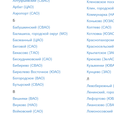
Алтуфьевский (СВАО)
Кленовское пос
Арбат (ЦАО)
Клин, городской
Аэропорт (САО)
Коммунарка (Н
Б
Коньково (ЮЗА
Бабушкинский (СВАО)
Коптево (САО)
Балашиха, городской округ (МО)
Котловка (ЮЗА
Басманный (ЦАО)
Краснопахорски
Беговой (САО)
Красносельский
Бекасово (ТАО)
Крылатское (ЗА
Бескудниковский (САО)
Крюково (ЗелАО
Бибирево (СВАО)
Кузьминки (ЮВ
Бирюлево Восточное (ЮАО)
Кунцево (ЗАО)
Богородское (ВАО)
Л
Бутырский (СВАО)
Левобережный 
В
Ленинский, горо
Вешняки (ВАО)
Лефортово (ЮВ
Внуково (НАО)
Лианозово (СВ
Войковский (САО)
Ломоносовский