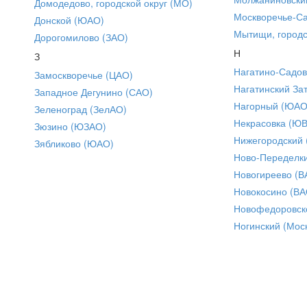
Домодедово, городской округ (МО)
Москворечье-С
Донской (ЮАО)
Мытищи, городс
Дорогомилово (ЗАО)
Н
З
Нагатино-Садо
Замоскворечье (ЦАО)
Нагатинский За
Западное Дегунино (САО)
Нагорный (ЮАО
Зеленоград (ЗелАО)
Некрасовка (Ю
Зюзино (ЮЗАО)
Нижегородский
Зябликово (ЮАО)
Ново-Переделки
Новогиреево (В
Новокосино (ВА
Новофедоровск
Ногинский (Моск