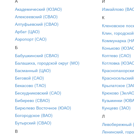
А
И
Академический (ЮЗАО)
Измайлово (ВА
Алексеевский (СВАО)
К
Алтуфьевский (СВАО)
Кленовское пос
Арбат (ЦАО)
Клин, городской
Аэропорт (САО)
Коммунарка (Н
Б
Коньково (ЮЗА
Бабушкинский (СВАО)
Коптево (САО)
Балашиха, городской округ (МО)
Котловка (ЮЗА
Басманный (ЦАО)
Краснопахорски
Беговой (САО)
Красносельский
Бекасово (ТАО)
Крылатское (ЗА
Бескудниковский (САО)
Крюково (ЗелАО
Бибирево (СВАО)
Кузьминки (ЮВ
Бирюлево Восточное (ЮАО)
Кунцево (ЗАО)
Богородское (ВАО)
Л
Бутырский (СВАО)
Левобережный 
В
Ленинский, горо