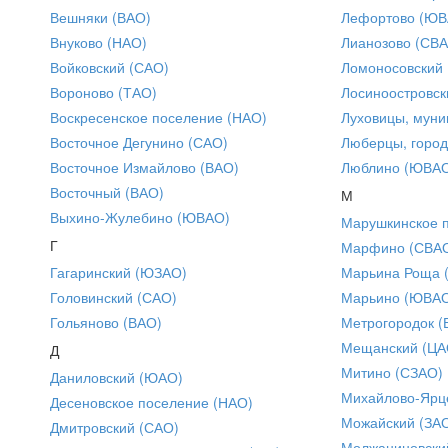
Вешняки (ВАО)
Лефортово (ЮВ
Внуково (НАО)
Лианозово (СВ
Войковский (САО)
Ломоносовский
Вороново (ТАО)
Лосиноостровск
Воскресенское поселение (НАО)
Луховицы, муни
Восточное Дегунино (САО)
Люберцы, город
Восточное Измайлово (ВАО)
Люблино (ЮВА
Восточный (ВАО)
М
Выхино-Жулебино (ЮВАО)
Марушкинское 
Г
Марфино (СВА
Гагаринский (ЮЗАО)
Марьина Роща 
Головинский (САО)
Марьино (ЮВА
Гольяново (ВАО)
Метрогородок (
Мещанский (ЦА
Д
Митино (СЗАО)
Даниловский (ЮАО)
Михайлово-Ярце
Десеновское поселение (НАО)
Можайский (ЗА
Дмитровский (САО)
Молжаниновски