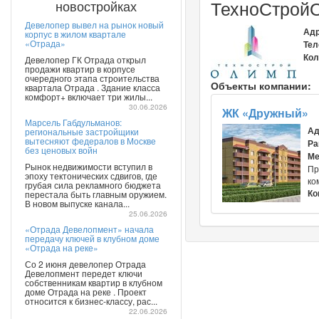
ТехноСтрой
новостройках
Девелопер вывел на рынок новый
Адр
корпус в жилом квартале
«Отрада»
Тел
Кол
Девелопер ГК Отрада открыл
продажи квартир в корпусе
очередного этапа строительства
Объекты компании:
квартала Отрада . Здание класса
комфорт+ включает три жилы...
30.06.2026
ЖК «Дружный»
Марсель Габдульманов:
Ад
региональные застройщики
вытесняют федералов в Москве
Ра
без ценовых войн
Ме
Рынок недвижимости вступил в
Пр
эпоху тектонических сдвигов, где
ко
грубая сила рекламного бюджета
Ко
перестала быть главным оружием.
В новом выпуске канала...
25.06.2026
«Отрада Девелопмент» начала
передачу ключей в клубном доме
«Отрада на реке»
Со 2 июня девелопер Отрада
Девелопмент передет ключи
собственникам квартир в клубном
доме Отрада на реке . Проект
относится к бизнес-классу, рас...
22.06.2026