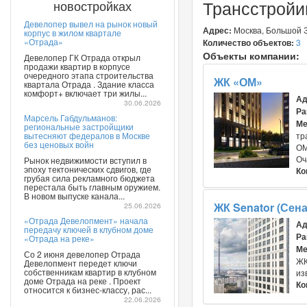
Трансстройи
новостройках
Девелопер вывел на рынок новый
Адрес:
Москва, Большой Зн
корпус в жилом квартале
«Отрада»
Количество объектов:
3
Объекты компании:
Девелопер ГК Отрада открыл
продажи квартир в корпусе
очередного этапа строительства
ЖК «ОМ»
квартала Отрада . Здание класса
комфорт+ включает три жилы...
Ад
30.06.2026
Ра
Марсель Габдульманов:
Ме
региональные застройщики
вытесняют федералов в Москве
тр
без ценовых войн
ОМ
Оч
Рынок недвижимости вступил в
эпоху тектонических сдвигов, где
Ко
грубая сила рекламного бюджета
перестала быть главным оружием.
В новом выпуске канала...
ЖК Senator (Сена
25.06.2026
«Отрада Девелопмент» начала
Ад
передачу ключей в клубном доме
Ра
«Отрада на реке»
Ме
Со 2 июня девелопер Отрада
ЖК
Девелопмент передет ключи
собственникам квартир в клубном
из
доме Отрада на реке . Проект
Ко
относится к бизнес-классу, рас...
22.06.2026