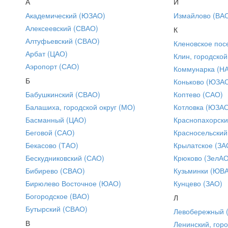
А
И
Академический (ЮЗАО)
Измайлово (ВА
Алексеевский (СВАО)
К
Алтуфьевский (СВАО)
Кленовское пос
Арбат (ЦАО)
Клин, городской
Аэропорт (САО)
Коммунарка (Н
Б
Коньково (ЮЗА
Бабушкинский (СВАО)
Коптево (САО)
Балашиха, городской округ (МО)
Котловка (ЮЗА
Басманный (ЦАО)
Краснопахорски
Беговой (САО)
Красносельский
Бекасово (ТАО)
Крылатское (ЗА
Бескудниковский (САО)
Крюково (ЗелАО
Бибирево (СВАО)
Кузьминки (ЮВ
Бирюлево Восточное (ЮАО)
Кунцево (ЗАО)
Богородское (ВАО)
Л
Бутырский (СВАО)
Левобережный 
В
Ленинский, горо