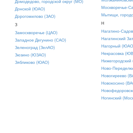
Домодедово, городской округ (МО)
Москворечье-С
Донской (ЮАО)
Мытищи, городс
Дорогомилово (ЗАО)
Н
З
Нагатино-Садо
Замоскворечье (ЦАО)
Нагатинский За
Западное Дегунино (САО)
Нагорный (ЮАО
Зеленоград (ЗелАО)
Некрасовка (Ю
Зюзино (ЮЗАО)
Нижегородский
Зябликово (ЮАО)
Ново-Переделки
Новогиреево (В
Новокосино (ВА
Новофедоровск
Ногинский (Моск