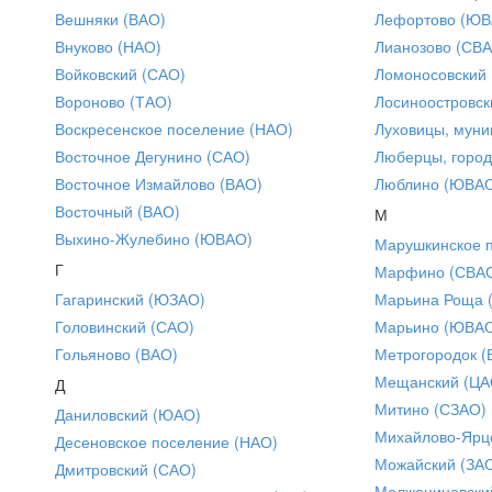
Вешняки (ВАО)
Лефортово (ЮВ
Внуково (НАО)
Лианозово (СВ
Войковский (САО)
Ломоносовский
Вороново (ТАО)
Лосиноостровск
Воскресенское поселение (НАО)
Луховицы, муни
Восточное Дегунино (САО)
Люберцы, город
Восточное Измайлово (ВАО)
Люблино (ЮВА
Восточный (ВАО)
М
Выхино-Жулебино (ЮВАО)
Марушкинское 
Г
Марфино (СВА
Гагаринский (ЮЗАО)
Марьина Роща 
Головинский (САО)
Марьино (ЮВА
Гольяново (ВАО)
Метрогородок (
Мещанский (ЦА
Д
Митино (СЗАО)
Даниловский (ЮАО)
Михайлово-Ярце
Десеновское поселение (НАО)
Можайский (ЗА
Дмитровский (САО)
Молжаниновски